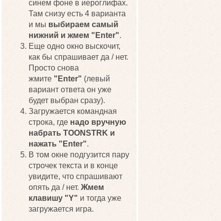
синем фоне в иероглифах.
Там снизу есть 4 варианта
и мы
выбираем самый
нижний и жмем "Enter"
.
Еще одно окно выскочит,
как бы спрашивает да / нет.
Просто снова
жмите
"Enter"
(левый
вариант ответа он уже
будет выбран сразу).
Загружается командная
строка, где
надо вручную
набрать TOONSTRK и
нажать
"Enter"
.
В том окне подгузится пару
строчек текста и в конце
увидите, что спрашивают
опять да / нет.
Жмем
клавишу "Y"
и тогда уже
загружается игра.