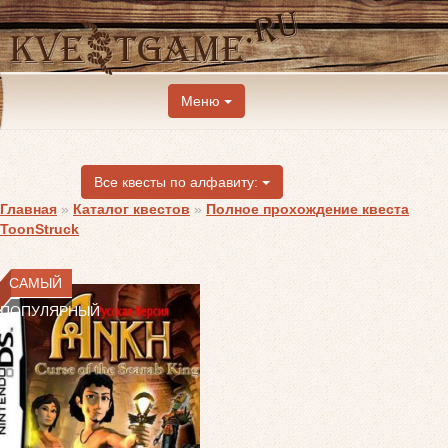
Меню
Все квесты по алфавиту:
Главная
»
Каталог квестов
»
Полное прохождение квеста
ToonStruck
САМЫЙ
ПОПУЛЯРНЫЙ