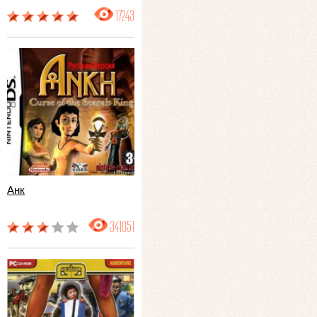
17243
Анк
341051