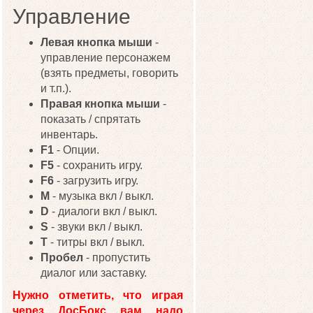
Управление
Левая кнопка мыши
-
управление персонажем
(взять предметы, говорить
и т.п.).
Правая кнопка мыши
-
показать / спрятать
инвентарь.
F1
- Опции.
F5
- сохранить игру.
F6
- загрузить игру.
М
- музыка вкл / выкл.
D
- диалоги вкл / выкл.
S
- звуки вкл / выкл.
Т
- титры вкл / выкл.
Пробел
- пропустить
диалог или заставку.
Нужно отметить, что играя
через ДосБокс вам надо