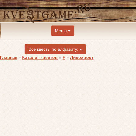
Меню
Все квесты по алфавиту:
Главная
»
Каталог квестов
»
F
»
Лисохвост