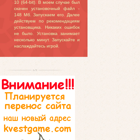
10 (64-bit). В моем случае был
скачен установочный файл -
148 Мб. Запускаем его. Далее
действуем по рекомендациям
установщика. Никаких ошибок
не было. Установка занимает
несколько минут. Запускайте и
наслаждайтесь игрой.