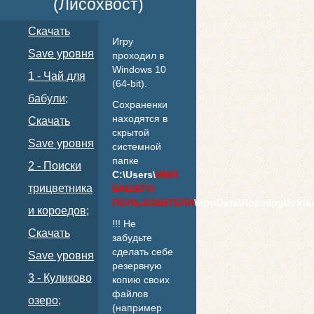
(Лисохвост)
Скачать
Игру
Save уровня
проходил в
Windows 10
1 - Чай для
(64-bit).
бабули;
Сохраненки
находятся в
Скачать
скрытой
Save уровня
системной
папке
2 - Поиски
C:\Users\
ИМЯ
трицветника
ВАШЕГО
ПОЛЬЗОВАТЕЛЯ
\AppData\Roaming\foxtai
и короедов;
!!! Не
Скачать
забудьте
сделать себе
Save уровня
резервную
3 - Куликово
копию своих
файлов
озеро;
(например