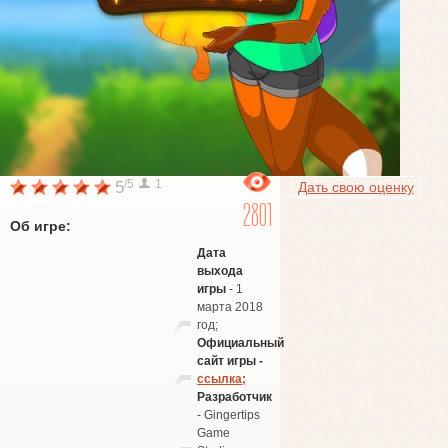
/5
1
5
Дать свою оценку
2801
Об игре:
Дата
выхода
игры
- 1
марта 2018
год;
Официальный
сайт игры -
ссылка;
Разработчик
- Gingertips
Game