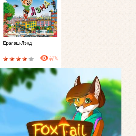
Ералаш-Лэнд
44874