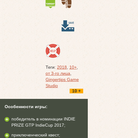
Теги:
2018
,
10+
,
от 3-го лица
,
Gingertips Game
Studio
10 +
Особенности игры:
победитель в номинации INDIE
PRIZE GTP IndieCup 2017;
приключенческий квест;