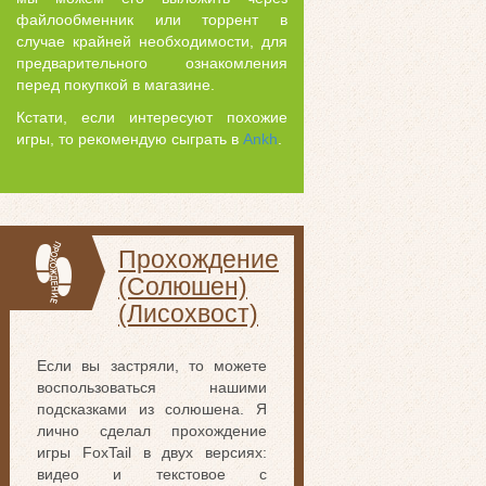
файлообменник или торрент в
случае крайней необходимости, для
предварительного ознакомления
перед покупкой в магазине.
Кстати, если интересуют похожие
игры, то рекомендую сыграть в
Ankh
.
Прохождение
(Солюшен)
(Лисохвост)
Если вы застряли, то можете
воспользоваться нашими
подсказками из солюшена. Я
лично сделал прохождение
игры FoxTail в двух версиях:
видео и текстовое с