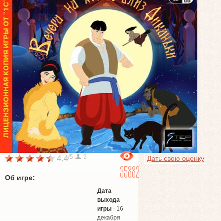
/5
9
4.4
Дать свою оценку
35882
Об игре:
Дата
выхода
игры
- 16
декабря