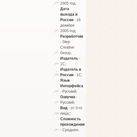
2005 год;
Дата
выхода в
России
- 16
декабря
2005 год;
Разработчик
- Step
Creative
Group;
Издатель
-
1C;
Издатель в
России
- 1C;
Язык
Интерфейса
- Русский;
Озвучка
-
Русский;
Вид
- от 3-го
лица;;
Сложность
прохождения
- Средняя;