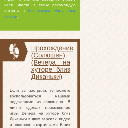
часть квеста, а также рекомендую
сыграть в
Как казаки Мону Лизу
искали
.
Прохождение
(Солюшен)
(Вечера на
хуторе близ
Диканьки)
Если вы застряли, то можете
воспользоваться нашими
подсказками из солюшена. Я
лично сделал прохождение
игры Вечера на хуторе близ
Диканьки в двух версиях: видео
и текстовое с картинками. В них