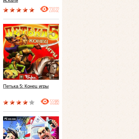
искали
23032
Петька 5: Конец игры
55989