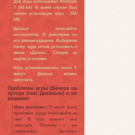
Для игры использовал Windows
7 (64-bit). В моем случае был
скачен установщик игры - 244
Мб.
Дальше запускайте
инсталлятор. И действуем по
его рекомендациям. Выбираем
папку, куда хотим установить и
жмем «Далее». Следим за
ходом установки.
Игра устанавливалась около 5
минут. Дальше можно
запускать.
Проблемы игры (Вечера на
хуторе близ Диканьки) и их
решения:
Игра вылетает.
У меня была
проблема, когда хотел выйти из
нее! В этот момент она
зависала. Поэтому я ее
сворачивал. Запускал