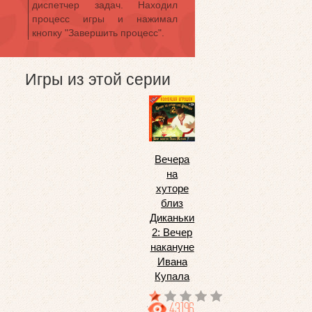
диспетчер задач. Находил
процесс игры и нажимал
кнопку "Завершить процесс".
Игры из этой серии
Вечера
на
хуторе
близ
Диканьки
2: Вечер
накануне
Ивана
Купала
43196