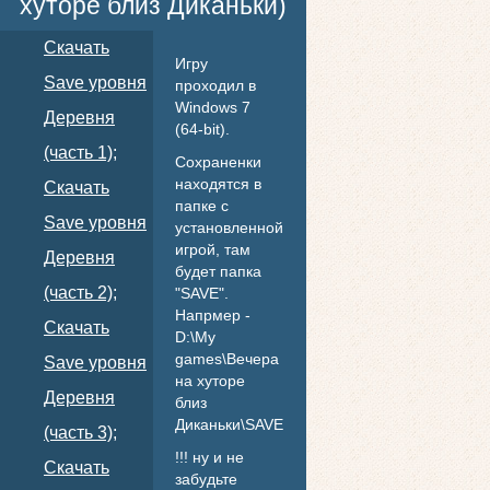
хуторе близ Диканьки)
Скачать
Игру
Save уровня
проходил в
Windows 7
Деревня
(64-bit).
(часть 1);
Сохраненки
находятся в
Скачать
папке с
Save уровня
установленной
игрой, там
Деревня
будет папка
(часть 2);
"SAVE".
Напрмер -
Скачать
D:\My
games\Вечера
Save уровня
на хуторе
Деревня
близ
Диканьки\SAVE
(часть 3);
!!! ну и не
Скачать
забудьте