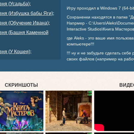
вня (Усадьба);
Игру проходил в Windows 7 (64-bit
вня (Избушка бабы Яги);
Сохраненки находятся в папке "Д
вня (Обучение Ивана);
Напрмер - C:\Users\Aleks\Docume
Interactive Studios\Книга Мастеров
овня (Башня Каменной
где Aleks - это ваше имя пользов
компьютере!!!
вня (У Кощея);
!!! ну и не забудьте сделать себ
своих файлов (например на рабоч
СКРИНШОТЫ
ВИДЕ