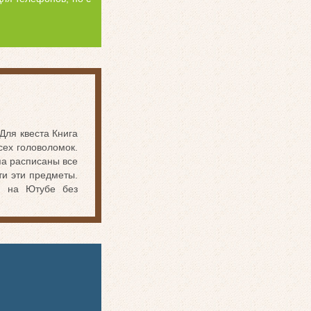
Для квеста Книга
ех головоломок.
па расписаны все
ти эти предметы.
е на Ютубе без