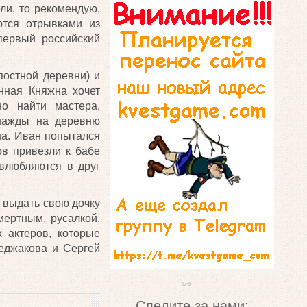
ли, то рекомендую,
ются отрывками из
первый российский
постной деревни) и
нная Княжна хочет
о найти мастера,
нажды на деревню
на. Иван попытался
ов привезли к бабе
 влюбляются в друг
 выдать свою дочку
мертным, русалкой.
 актеров, которые
хеджакова и Сергей
Следите за нами: