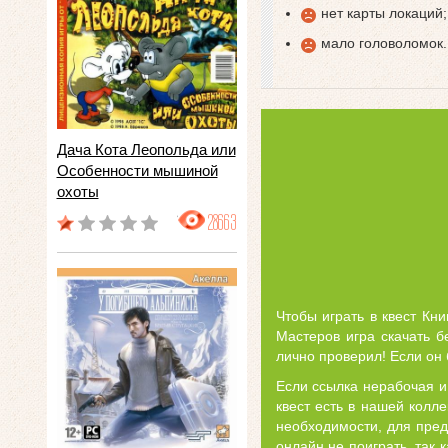
нет карты локаций;
мало головоломок.
Дача Кота Леопольда или
Особенности мышиной
охоты
28663
Чтобы играть в квест Кн
Мастеров игра скачать б
лично проверил! Если он
Если ссылка нерабочая и
квест есть в нашей колл
необходимости, для пред
онлайн не поиграть, так 