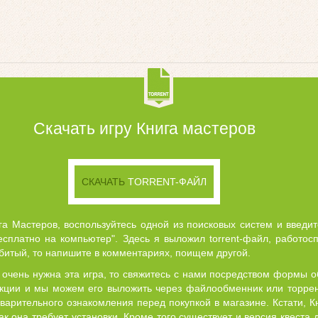
Скачать игру Книга мастеров
СКАЧАТЬ
TORRENT-ФАЙЛ
ига Мастеров, воспользуйтесь одной из поисковых систем и введи
есплатно на компьютер". Здесь я выложил torrent-файл, работосп
 битый, то напишите в комментариях, поищем другой.
 очень нужна эта игра, то свяжитесь с нами посредством формы о
екции и мы можем его выложить через файлообменник или торрен
варительного ознакомления перед покупкой в магазине. Кстати, К
как она требует установки. Кроме того существует и версия квеста 