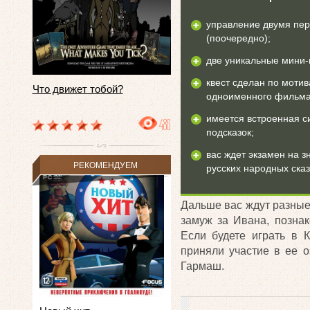
управление двумя пе
(поочередно);
две уникальные мини-
квест сделан по моти
Что движет тобой?
одноименного фильма
имеется встроенная с
486
подсказок;
вас ждет экзамен на з
РЕКОМЕНДУЕМ
русских народных сказ
Дальше вас ждут разные
замуж за Ивана, позна
Если будете играть в 
приняли участие в ее о
Гармаш.