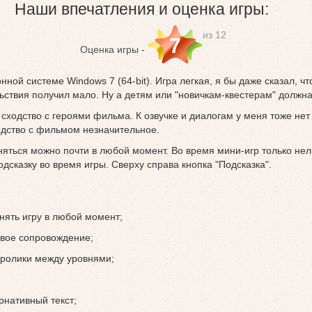
Наши впечатления и оценка игры:
из 12
7
Оценка игры -
ной системе Windows 7 (64-bit). Игра легкая, я бы даже сказал, чт
ьствия получил мало. Ну а детям или "новичкам-квестерам" должна
 сходство с героями фильма. К озвучке и диалогам у меня тоже нет
одство с фильмом незначительное.
яться можно почти в любой момент. Во время мини-игр только нель
дсказку во время игры. Сверху справа кнопка "Подсказка".
нять игру в любой момент;
овое сопровождение;
ролики между уровнями;
рнативный текст;