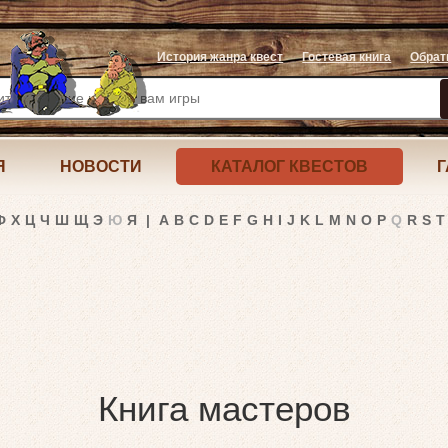
История жанра квест
Гостевая книга
Обрат
Я
НОВОСТИ
КАТАЛОГ КВЕСТОВ
Г
Ф
Х
Ц
Ч
Ш
Щ
Э
Ю
Я
|
A
B
C
D
E
F
G
H
I
J
K
L
M
N
O
P
Q
R
S
T
Книга мастеров