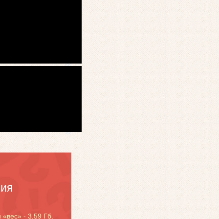
ния
«вес» - 3,59 Гб.