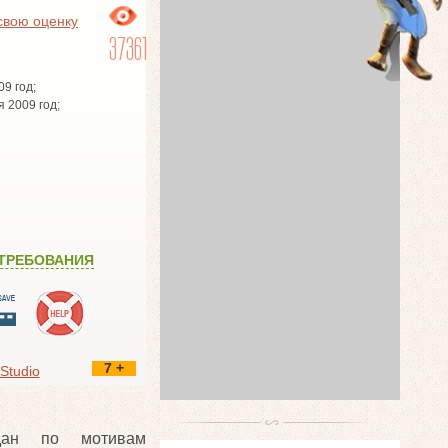
свою оценку
37361
09 год;
я 2009 год;
ТРЕБОВАНИЯ
7 +
 Studio
здан по мотивам