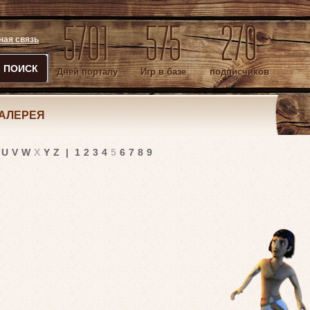
5701
575
270
ная связь
ПОИСК
Дней порталу
Игр в базе
подписчиков
АЛЕРЕЯ
U
V
W
X
Y
Z
|
1
2
3
4
5
6
7
8
9