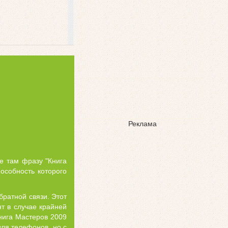
Реклама
те там фразу "Книга
особность которого
братной связи. Этот
т в случае крайней
нига Мастеров 2009
для телефонов, но с