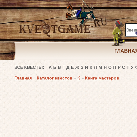
ГЛАВНА
ВСЕ КВЕСТЫ:
А
Б
В
Г
Д
Е
Ж
З
И
К
Л
М
Н
О
П
Р
С
Т
У
Главная
»
Каталог квестов
»
К
»
Книга мастеров