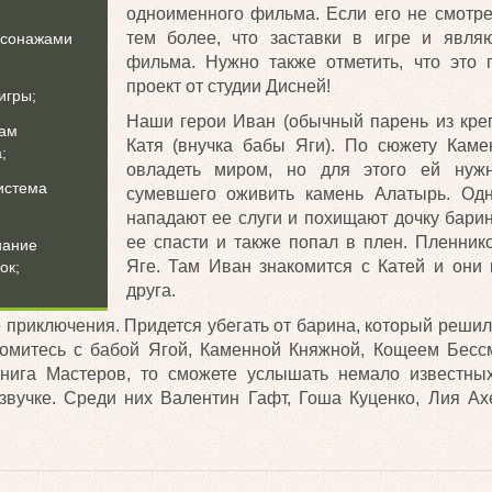
одноименного фильма. Если его не смотре
тем более, что заставки в игре и явля
рсонажами
фильма. Нужно также отметить, что это 
проект от студии Дисней!
игры;
Наши герои Иван (обычный парень из кре
вам
Катя (внучка бабы Яги). По сюжету Каме
;
овладеть миром, но для этого ей нужн
истема
сумевшего оживить камень Алатырь. Од
нападают ее слуги и похищают дочку бари
ее спасти и также попал в плен. Пленник
нание
Яге. Там Иван знакомится с Катей и они
ок;
друга.
 приключения. Придется убегать от барина, который решил
комитесь с бабой Ягой, Каменной Княжной, Кощеем Бесс
Книга Мастеров, то сможете услышать немало известных
звучке. Среди них Валентин Гафт, Гоша Куценко, Лия А