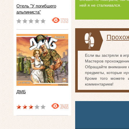
ней я не сталкивался.
Отель "У погибшего
альпиниста"
17313
Прохож
Если вы застряли в иг
Мастеров прохождение
Обращайте внимание на
предметы, которые нуж
Кроме того можете 
комментариев!
ДМБ
38468