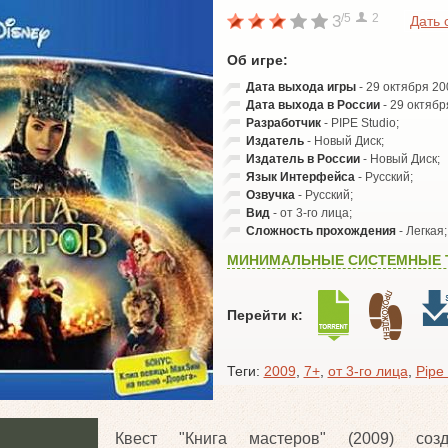
/5
2
3
Дать 
Об игре:
Дата выхода игры
- 29 октября 20
Дата выхода в России
- 29 октябр
Разработчик
- PIPE Studio;
Издатель
- Новый Диск;
Издатель в России
- Новый Диск;
Язык Интерфейса
- Русский;
Озвучка
- Русский;
Вид
- от 3-го лица;
Сложность прохождения
- Легкая;
МИНИМАЛЬНЫЕ СИСТЕМНЫЕ 
Перейти к:
Теги:
2009
,
7+
,
от 3-го лица
,
Pipe
Квест "Книга мастеров" (2009) со