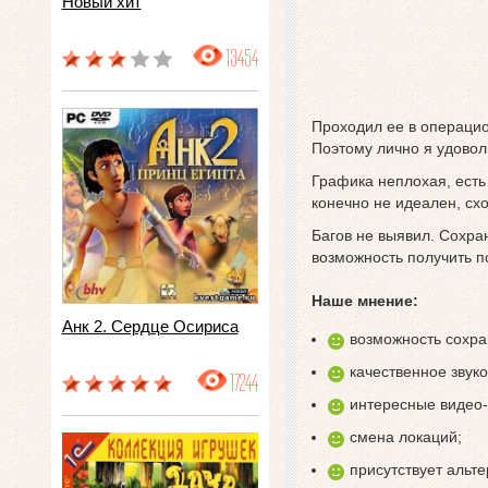
Новый хит
13454
Проходил ее в операцион
Поэтому лично я удовол
Графика неплохая, есть
конечно не идеален, сх
Багов не выявил. Сохран
возможность получить по
Наше мнение:
Анк 2. Сердце Осириса
возможность сохра
качественное звук
17244
интересные видео-
смена локаций;
присутствует альте