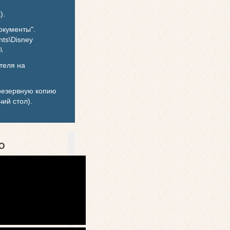
).
окументы".
nts\Disney
\
ателя на
е резервную копию
ий стол).
О