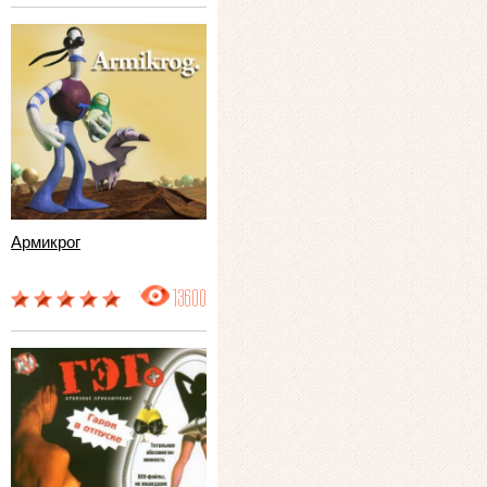
Армикрог
13600