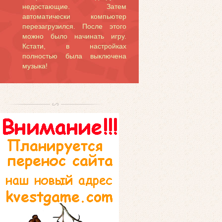
недостающие. Затем
автоматически компьютер
перезагрузился. После этого
можно было начинать игру.
Кстати, в настройках
полностью была выключена
музыка!