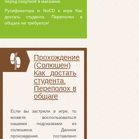
перед покупкой в магазине.
Русификатора и NoCD к игре Как
достать студента. Переполох в
общаге не требуется!
Прохождение
(Солюшен)
Как достать
студента.
Переполох в
общаге
Если вы застряли в игре, то
можете воспользоваться
нашими подсказками из
солюшена. Данное
прохождение составлено