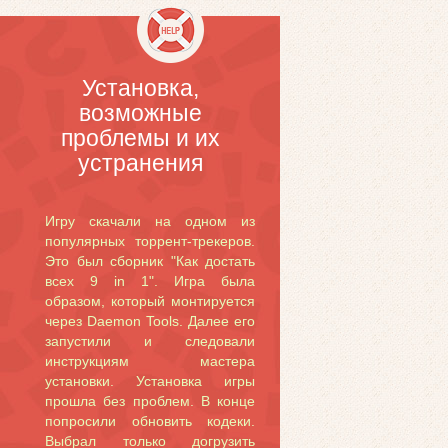
Установка,
возможные
проблемы и их
устранения
Игру скачали на одном из
популярных торрент-трекеров.
Это был сборник "Как достать
всех 9 in 1". Игра была
образом, который монтируется
через Daemon Tools. Далее его
запустили и следовали
инструкциям мастера
установки. Установка игры
прошла без проблем. В конце
попросили обновить кодеки.
Выбрал только догрузить