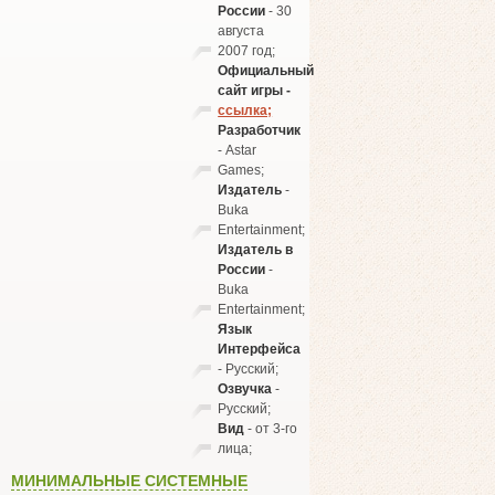
России
- 30
августа
2007 год;
Официальный
сайт игры -
ссылка;
Разработчик
- Astar
Games;
Издатель
-
Buka
Entertainment;
Издатель в
России
-
Buka
Entertainment;
Язык
Интерфейса
- Русский;
Озвучка
-
Русский;
Вид
- от 3-го
лица;
МИНИМАЛЬНЫЕ СИСТЕМНЫЕ