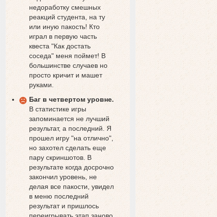
недоработку смешных
реакций студента, на ту
или иную пакость! Кто
играл в первую часть
квеста "Как достать
соседа" меня поймет! В
большинстве случаев но
просто кричит и машет
руками.
Баг в четвертом уровне.
В статистике игры
запоминается не лучший
результат, а последний. Я
прошел игру "на отлично",
но захотел сделать еще
пару скриншотов. В
результате когда досрочно
закончил уровень, не
делая все пакости, увидел
в меню последний
результат и пришлось
переигрывать этап заново.