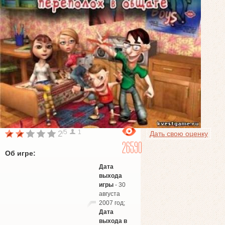
/5
1
2
Дать свою оценку
26590
Об игре:
Дата
выхода
игры
- 30
августа
2007 год;
Дата
выхода в