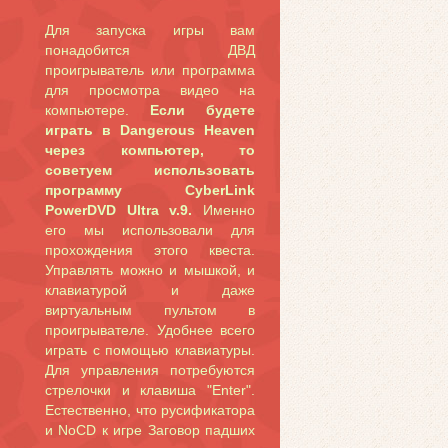
Для запуска игры вам
понадобится ДВД
проигрыватель или программа
для просмотра видео на
компьютере.
Если будете
играть в Dangerous Heaven
через компьютер, то
советуем использовать
программу CyberLink
PowerDVD Ultra v.9.
Именно
его мы использовали для
прохождения этого квеста.
Управлять можно и мышкой, и
клавиатурой и даже
виртуальным пультом в
проигрывателе. Удобнее всего
играть с помощью клавиатуры.
Для управления потребуются
стрелочки и клавиша "Enter".
Естественно, что русификатора
и NoCD к игре Заговор падших