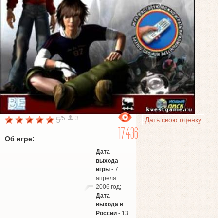
/5
3
5
Дать свою оценку
17436
Об игре:
Дата
выхода
игры
- 7
апреля
2006 год;
Дата
выхода в
России
- 13