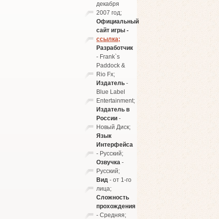
декабря
2007 год;
Официальный
сайт игры -
ссылка;
Разработчик
- Frank`s
Paddock &
Rio Fx;
Издатель
-
Blue Label
Entertainment;
Издатель в
России
-
Новый Диск;
Язык
Интерфейса
- Русский;
Озвучка
-
Русский;
Вид
- от 1-го
лица;
Сложность
прохождения
- Средняя;