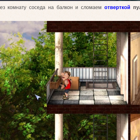
рез комнату соседа на балкон и сломаем
отверткой
пу