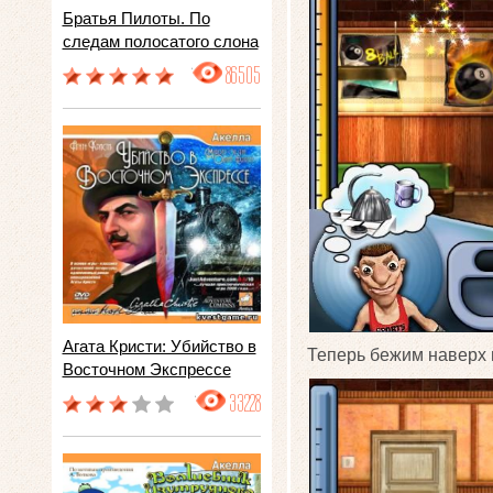
Братья Пилоты. По
следам полосатого слона
86505
Агата Кристи: Убийство в
Теперь бежим наверх
Восточном Экспрессе
33228