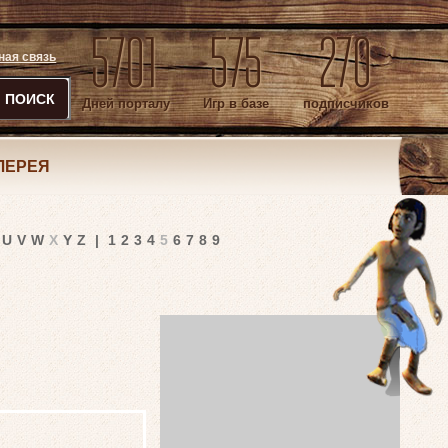
5701
575
270
ная связь
ПОИСК
Дней порталу
Игр в базе
подписчиков
ЛЕРЕЯ
U
V
W
X
Y
Z
|
1
2
3
4
5
6
7
8
9