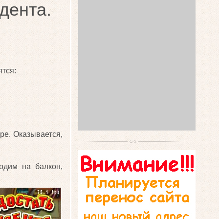
дента.
ятся:
ре. Оказывается,
одим на балкон,