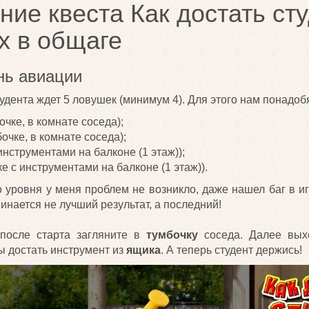
ие квеста Как достать сту
х в общаге
нь авиации
тудента ждет 5 ловушек (минимум 4). Для этого нам понадоб
очке, в комнате соседа);
очке, в комнате соседа);
инструментами на балконе (1 этаж));
е с инструментами на балконе (1 этаж)).
 уровня у меня проблем не возникло, даже нашел баг в иг
минается не лучший результат, а последний!
 после старта загляните в
тумбочку
соседа. Далее вых
ы достать инструмент из
ящика
. А теперь студент держись!