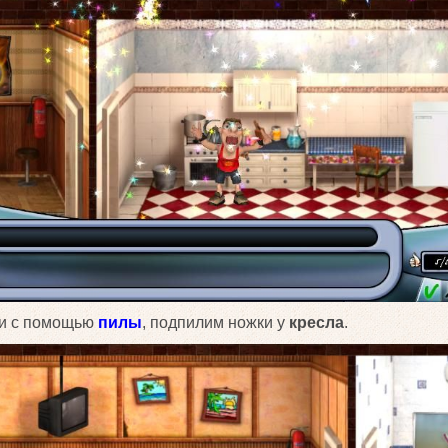
 и с помощью
пилы
, подпилим ножки у
кресла
.