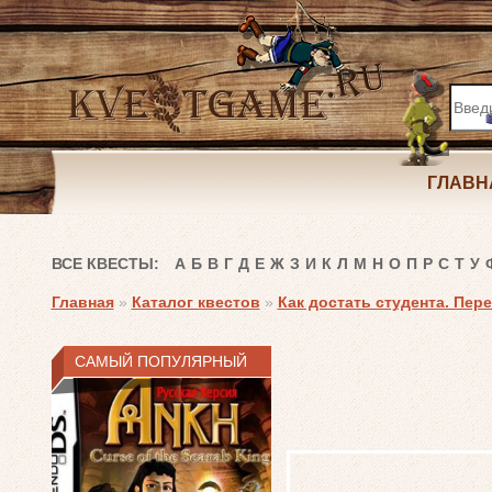
ГЛАВН
ВСЕ КВЕСТЫ:
А
Б
В
Г
Д
Е
Ж
З
И
К
Л
М
Н
О
П
Р
С
Т
У
Главная
»
Каталог квестов
»
Как достать студента. Пер
САМЫЙ ПОПУЛЯРНЫЙ