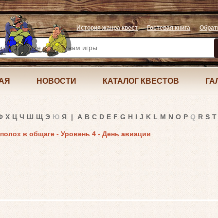
История жанра квест
Гостевая книга
Обрат
АЯ
НОВОСТИ
КАТАЛОГ КВЕСТОВ
ГА
Ф
Х
Ц
Ч
Ш
Щ
Э
Ю
Я
|
A
B
C
D
E
F
G
H
I
J
K
L
M
N
O
P
Q
R
S
T
еполох в общаге - Уровень 4 - День авиации