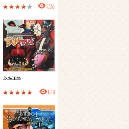
47956
Тунстрак
17418