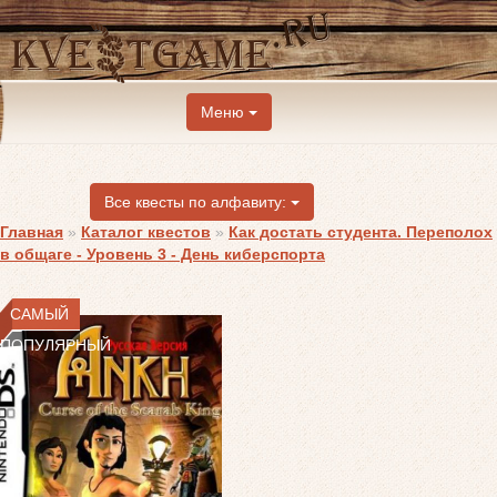
Меню
Все квесты по алфавиту:
Главная
»
Каталог квестов
»
Как достать студента. Переполох
в общаге - Уровень 3 - День киберспорта
САМЫЙ
ПОПУЛЯРНЫЙ