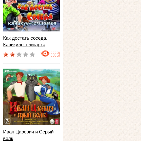
Как достать соседа.
Каникулы олигарха
35699
Иван Царевич и Серый
волк