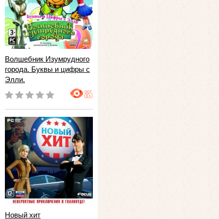
Волшебник Изумрудного
города. Буквы и цифры с
Элли.
885
Новый хит