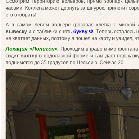
Осмотрим территорию вольеров, прямо зоопарк целый
часами, Коллега может дернуть за шнурок, прилетит соро
его отобрать!
А в самом левом вольере (розовая клетка с миской 
вывеску
и с таблички снять
букву Ф
. Теперь осталось н
не хватает данных, поэтому я пошел на карту и увидел, 
Локация «Полигон».
Проходим вправо мимо фонтана и
сидит
вахтер
в водолазной форме и сам дает подсказку,
поднимется до 35 градусов по Цельсию. Сейчас 20.