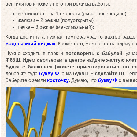
вентилятор и тоже у него три режима работы.
вентилятор – на 1 скорости (рычаг посередине);
жалюзи – 2 режим (полуоткрыты);
печка – 3 режим (максимальный);
Когда достигнута нужная температура, то вахтер разд
водолазный пиджак
. Кроме того, можно снять ширму на
Нужно сходить в парк и
поговорить с бабулей
, узн
Ф65Ш
. Идем к вольерам, в центре найдите
желтую клет
будка с балконом (можете ориентироваться по сл
добавьте туда
букву Ф
, а
из буквы Ё сделайте Ш
. Теп
Заберите с земли
косточку
. Думаю, что
букву Ф
с
выве