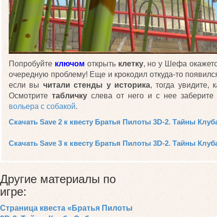
Попробуйте
ключом
открыть
клетку
, но у Шефа окажет
очередную проблему! Еще и крокодил откуда-то появилс
если вы
читали стенды у историка
, тогда увидите,
Осмотрите
табличку
слева от него и с нее заберит
вольера с собакой
.
Скачать Save 2 к квесту Братья Пилоты 3D-2. Тайны Клу
Скачать Save 3 к квесту Братья Пилоты 3D-2. Тайны Клу
Другие материалы по
игре:
Страница квеста «Братья Пилоты