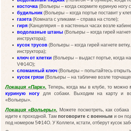
косточка
(Вольеры – когда скормите куриную ногу с
будильник
(Вольеры – когда портье поставит у клет
газета
(Комната с уликами – справа на столе);
гиря
(Канцелярия – в настенных часах возле кабине
водолазные штаны
(Вольеры – когда гирей нагнет
инструктора);
кусок трусов
(Вольеры – когда гирей нагнете ветку
инструктора);
ключ от клетки
(Вольеры – выдаст портье, когда на
VФ14О);
сломанный ключ
(Вольеры – попытайтесь открыть 
кусок грязи
(Вольеры – на табличке возле торчащег
Локация «Парк».
Теперь, когда мы в клубе, то можно
куриную ногу
для собаки. Выходим на карту и во
«Вольеры».
Локация «Вольеры».
Можете посмотреть, как собака 
идите к проходной. Там
поговорите с военным
и он по
под номером 5Ф14О. У Коллеги, кстати, отберут кусок заб