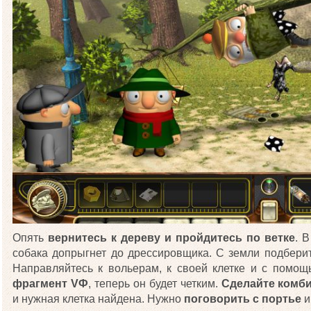
Опять
вернитесь к дереву и пройдитесь по ветке
. 
собака допрыгнет до дрессировщика. С земли подбер
Направляйтесь к вольерам, к своей клетке и с помо
фрагмент
V
Ф
, теперь он будет четким.
Сделайте ком
и нужная клетка найдена. Нужно
поговорить с портье
и