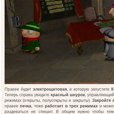
Правее будет
электрощитовая
, в которую запустите
К
Теперь справа увидите
красный шнурок
, управляющий
режимах (открыты, полуоткрыты и закрыты).
Закройте 
правее
печка
, тоже
работает в трех режимах
и может
раздеваться не спешит. В общем нужно чтобы тем