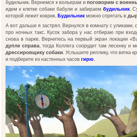
будильник. Вернемся к вольерам и
поговорим с военн
идем к клетке собаки бабули и забираем
будильник
. С
которой лежит коврик.
Будильник
можно спрятать в
дыр
А вот дальше я застрял. Вернулся в комнату с уликами,
про ночных такс. Кусок забора у нас отбираю при вход
снова в парке. Вернитесь на первый экран локации «
дупле справа
, тогда Коллега соорудит там лесенку и 
дрессировщику собаки
. Услышите реплику, что ветка к
и подберите из настенных часов
гирю
.