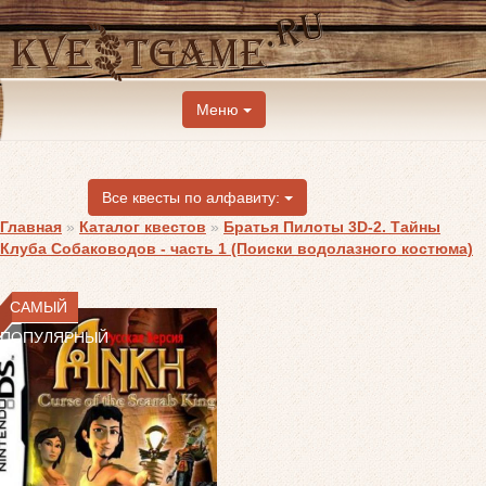
Меню
Все квесты по алфавиту:
Главная
»
Каталог квестов
»
Братья Пилоты 3D-2. Тайны
Клуба Собаководов - часть 1 (Поиски водолазного костюма)
САМЫЙ
ПОПУЛЯРНЫЙ