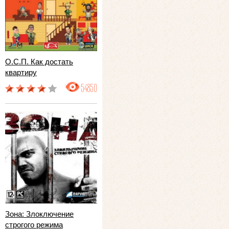
О.С.П. Как достать
квартиру
54850
Зона: Злоключение
строгого режима