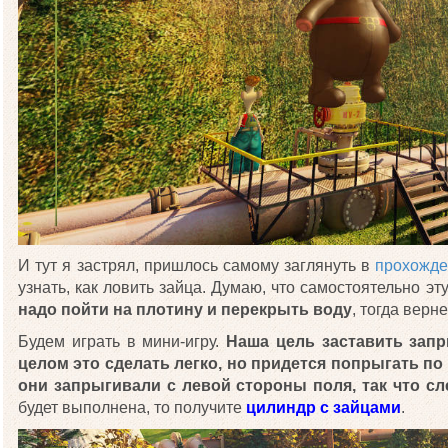
И тут я застрял, пришлось самому заглянуть в
прохожде
узнать, как ловить зайца. Думаю, что самостоятельно эт
надо пойти на плотину и перекрыть воду
, тогда верн
Будем играть в мини-игру.
Наша цель заставить запр
целом это сделать легко, но придется попрыгать по
они запрыгивали с левой стороны поля, так что сле
будет выполнена, то получите
цилиндр с зайцами
.