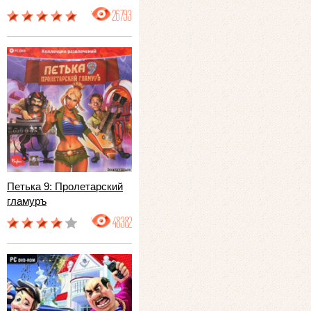
26793
Петька 9: Пролетарский
гламуръ
48382