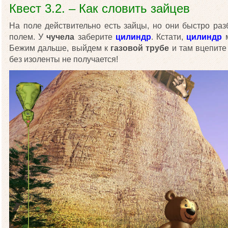
Квест 3.2. – Как словить зайцев
На поле действительно есть зайцы, но они быстро ра
полем. У
чучела
заберите
цилиндр
. Кстати,
цилиндр
м
Бежим дальше, выйдем к
газовой трубе
и там вцепит
без изоленты не получается!