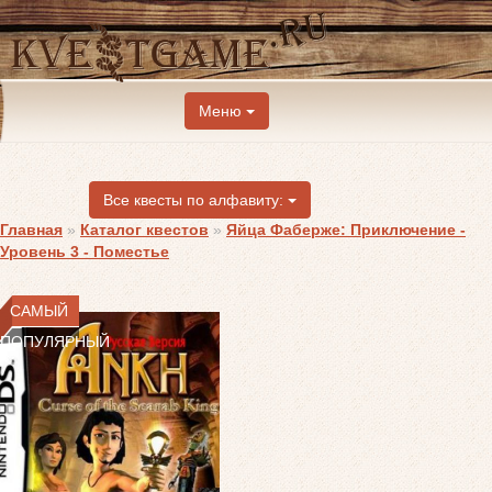
Меню
Все квесты по алфавиту:
Главная
»
Каталог квестов
»
Яйца Фаберже: Приключение -
Уровень 3 - Поместье
САМЫЙ
ПОПУЛЯРНЫЙ