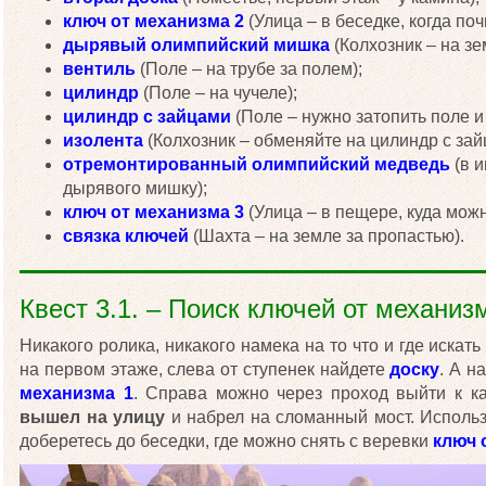
ключ от механизма 2
(Улица – в беседке, когда поч
дырявый олимпийский мишка
(Колхозник – на зе
вентиль
(Поле – на трубе за полем);
цилиндр
(Поле – на чучеле);
цилиндр с зайцами
(Поле – нужно затопить поле и
изолента
(Колхозник – обменяйте на цилиндр с зай
отремонтированный олимпийский медведь
(в и
дырявого мишку);
ключ от механизма 3
(Улица – в пещере, куда мож
связка ключей
(Шахта – на земле за пропастью).
Квест 3.1. – Поиск ключей от механиз
Никакого ролика, никакого намека на то что и где искать
на первом этаже, слева от ступенек найдете
доску
. А н
механизма 1
. Справа можно через проход выйти к к
вышел на улицу
и набрел на сломанный мост. Исполь
доберетесь до беседки, где можно снять с веревки
ключ 