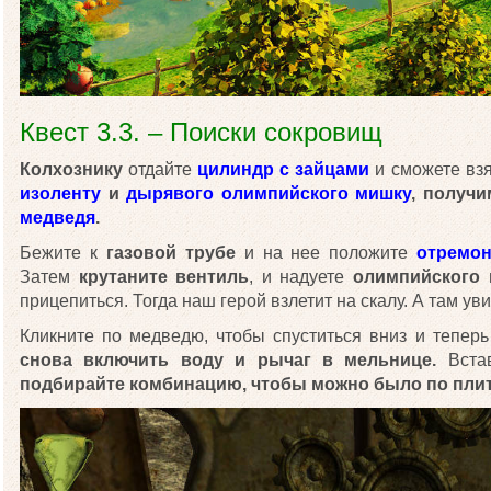
Квест 3.3. – Поиски сокровищ
Колхознику
отдайте
цилиндр с зайцами
и сможете вз
изоленту
и
дырявого олимпийского мишку
, получ
медведя
.
Бежите к
газовой трубе
и на нее положите
отремон
Затем
крутаните вентиль
, и надуете
олимпийского 
прицепиться. Тогда наш герой взлетит на скалу. А там ув
Кликните по медведю, чтобы спуститься вниз и тепер
снова включить воду и рычаг в мельнице.
Вста
подбирайте комбинацию, чтобы можно было по плит