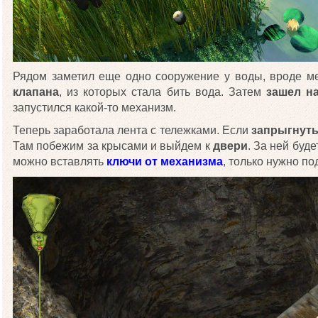
Рядом заметил еще одно сооружение у воды, вроде м
клапана
, из которых стала бить вода. Затем
зашел н
запустился какой-то механизм.
Теперь заработала лента с тележками. Если
запрыгнуть
Там побежим за крысами и выйдем к
двери
. За ней буд
можно вставлять
ключи от механизма
, только нужно п