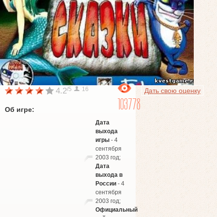
/5
16
4.2
Дать свою оценку
103778
Об игре:
Дата
выхода
игры
- 4
сентября
2003 год;
Дата
выхода в
России
- 4
сентября
2003 год;
Официальный