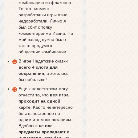
комбинацию из флаконов.
То этот момент
разработчики игры явно
недоработали. Лично я
был сбит с толку
комментариями Ивана. На
мой взгляд нужно было
как-то продумать
обнуление комбинации.
В игре Недетские сказки
всего 4 слота для
сохранения
, а хотелось
бы побольше!
Еще к недостаткам могу
отнести то, что
вся игра
проходит на одной
карте
. Как то неинтересно
бегать постоянно по
одним и тем же локациям.
Вдобавок
не все
предметы пропадают с