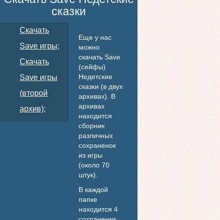
сказки
Скачать
Еще у нас
Save игры;
можно
скачать Save
Скачать
(сейфы)
Недетские
Save игры
сказки (в двух
(второй
архивах). В
архивах
архив);
находится
сборник
различных
сохраненок
из игры
(около 70
штук).
В каждой
папке
находится 4
сохраненки