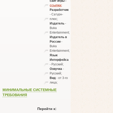
сайт игры -
ссылка;
Разработчик
- Сатурн-
плюс;
Издатель
-
Buka
Entertainment;
Издатель в
России
-
Buka
Entertainment;
Язык
Интерфейса
- Русский;
Озвучка
-
Русский;
Вид
- от 3-го
лица;
МИНИМАЛЬНЫЕ СИСТЕМНЫЕ
ТРЕБОВАНИЯ
Перейти к: