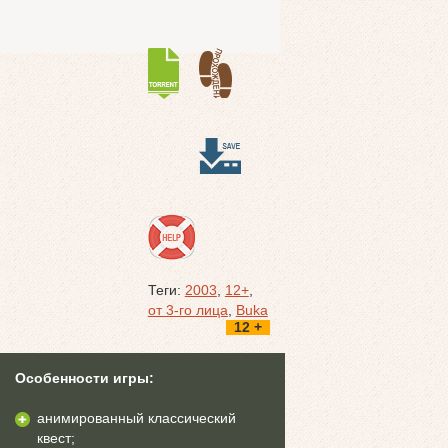
Теги:
2003
,
12+
,
от 3-го лица
,
Buka
12 +
Особенности игры:
анимированный классический
квест;