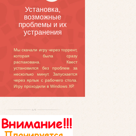
Установка,
возможные
проблемы и их
устранения
Мы скачали игру через торрент,
которая была сразу
распакована. Квест
установился без проблем за
несколько минут. Запускается
через ярлык с рабочего стола.
Игру проходили в Windows ХР.