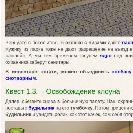
Вернулся в посольство. В
окошко с визами
дайте
пас
мужику из парка тоже не дают разрешение на въезд 
«люлей». А мы тем временем засунем
ядро
под
шл
охранника заберут санитары.
В инвентаре, кстати, можно объединить
колбасу
снотворным
.
Квест 1.3. – Освобождение клоуна
Далее, сбегайте снова в больничную палату. Наш охранни
поставьте
будильник
на его
тумбочку
. Потом прицепит
будильник
и увидеть ролик, как этот качек, сам себя от