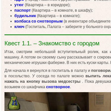
утюг
(Квартира – в коридоре);
паспорт
(Квартира – в комнате, в шкафу);
будильник
(Квартира – в комнате);
колбаса со снотворным
(в инвентаре объедините 
ключ
(Госпиталь, Палата – заберите у больного охр
Квест 1.1. – Знакомство с городом
Итак, смотрим небольшой вступительный ролик, как 
машину. А потом он своему сыну рассказывает о сокров
механические игрушки фаберже. В них есть куски карты. 
Для начала я вернулся в госпиталь в палату и
поговори
в посольство. У соседа по палате можно
выпить лека
нажать на кнопку вызова медсестры
. Пока девушк
возьмем со шкафчика
снотворное
.