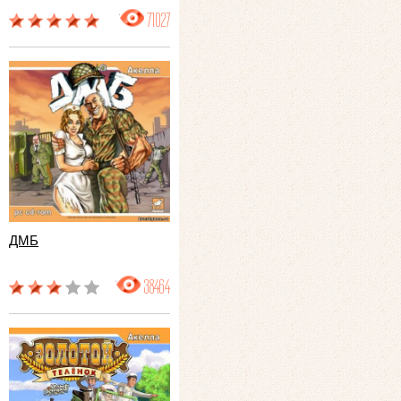
71027
ДМБ
38464