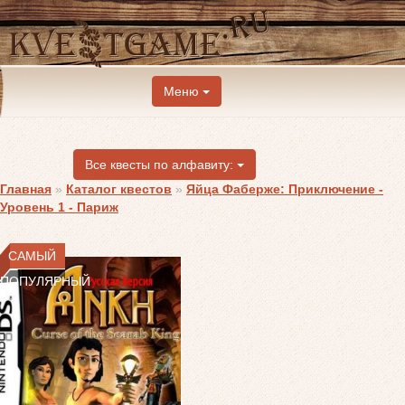
Меню
Все квесты по алфавиту:
Главная
»
Каталог квестов
»
Яйца Фаберже: Приключение -
Уровень 1 - Париж
САМЫЙ
ПОПУЛЯРНЫЙ