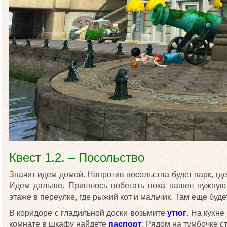
Квест 1.2. – Посольство
Значит идем домой. Напротив посольства будет парк, гд
Идем дальше. Пришлось побегать пока нашел нужную
этаже в переулке, где рыжий кот и мальчик. Там еще буде
В коридоре с гладильной доски возьмите
утюг
. На кухне
комнате в шкафу найдете
паспорт
. Рядом на тумбочке с