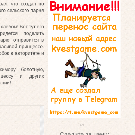
зал, что создан по
го сельского парня
хлебом! Вот тут его
идется поделить
царю, отправится в
расивой принцессе.
обок в авторитете и
кимору болотную,
инцессу и других
ании!
Следите за нами: