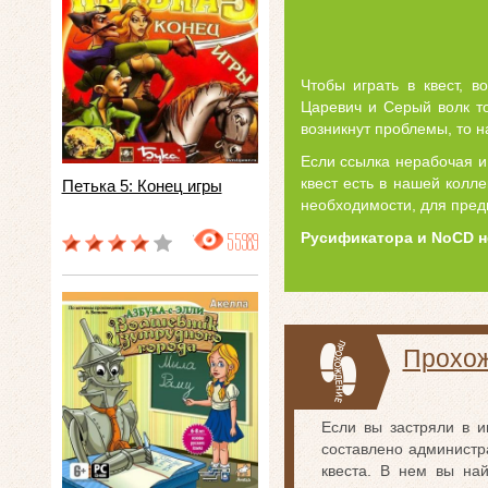
Чтобы играть в квест, 
Царевич и Серый волк то
возникнут проблемы, то 
Если ссылка нерабочая и
квест есть в нашей колл
Петька 5: Конец игры
необходимости, для пред
55989
Русификатора и NoCD н
Прохож
Если вы застряли в и
составлено администр
квеста. В нем вы на