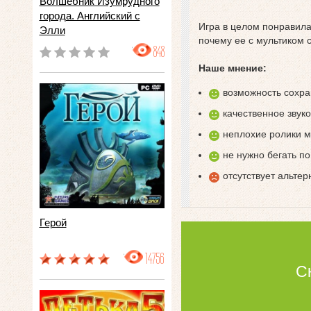
Волшебник Изумрудного
города. Английский с
Игра в целом понравилас
Элли
почему ее с мультиком 
848
Наше мнение:
возможность сохра
качественное звук
неплохие ролики 
не нужно бегать п
отсутствует альтер
Герой
14756
С