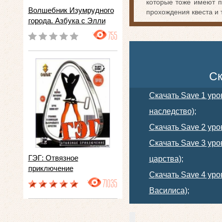
которые тоже имеют п
Волшебник Изумрудного
прохождения квеста и 
города. Азбука с Элли
755
Ск
Скачать Save 1 уро
наследство);
Скачать Save 2 уров
Скачать Save 3 уро
ГЭГ: Отвязное
царства);
приключение
Скачать Save 4 уро
71035
Василиса);