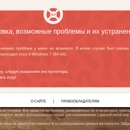
овка, возможные проблемы и их устране
никаких проблем у меня не возникло. В моем случае был скачан
проходил игру в Windows 7 (64-bit).
:
у, следуя указаниям инсталлятора.
ать игру!
|
О САЙТЕ
ПРАВООБЛАДАТЕЛЯМ
 источников. Все права на материалы, размещенные на этом ресурсе, прина
ая тут, может использоваться только для ознакомления с данной игрой или 
е лица не несут отвественности за использование данных материалов. Зайд