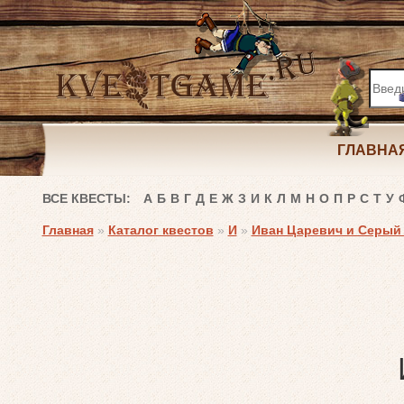
ГЛАВНА
ВСЕ КВЕСТЫ:
А
Б
В
Г
Д
Е
Ж
З
И
К
Л
М
Н
О
П
Р
С
Т
У
Главная
»
Каталог квестов
»
И
»
Иван Царевич и Серый