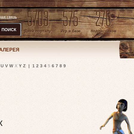
5703
575
270
ная связь
ПОИСК
Дней порталу
Игр в базе
подписчиков
АЛЕРЕЯ
U
V
W
X
Y
Z
|
1
2
3
4
5
6
7
8
9
к