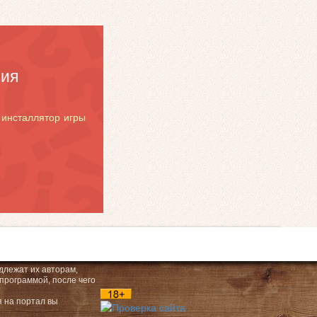
ния
 инсталлятор игры
длежат их авторам,
программой, после чего
я на портал вы