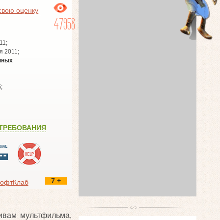
свою оценку
47958
11;
я 2011;
нных
;
ТРЕБОВАНИЯ
7 +
офтКлаб
тивам мультфильма,