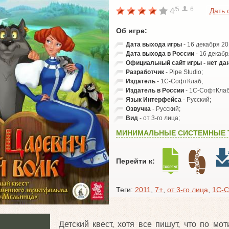
/5
6
4
Дать 
Об игре:
Дата выхода игры
- 16 декабря 20
Дата выхода в России
- 16 декабр
Официальный сайт игры - нет да
Разработчик
- Pipe Studio;
Издатель
- 1C-СофтКлаб;
Издатель в России
- 1C-СофтКлаб
Язык Интерфейса
- Русский;
Озвучка
- Русский;
Вид
- от 3-го лица;
МИНИМАЛЬНЫЕ СИСТЕМНЫЕ 
Перейти к:
Теги:
2011
,
7+
,
от 3-го лица
,
1C-С
Детский квест, хотя все пишут, что по мо