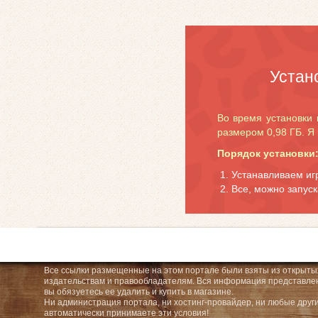
Устан
Во время установки 
размером 0,98 ГБ. Я 
Порядок установки
Устанавливаем игр
Все, можно запуск
Все ссылки размещенные на этом портале были взяты из открытых
издательствам и правообладателям. Вся информация представленн
вы обязуетесь ее удалить и купить в магазине.
Ни администрация портала, ни хостинг-провайдер, ни любые други
автоматически принимаете эти условия!