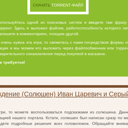
СКАЧАТЬ
TORRENT-ФАЙЛ
воспользуйтесь одной из поисковых систем и введите там фразу
ррент. Здесь я выложил файлик, работоспособность которого ли
напишите в комментариях, поищем другой.
 очень нужна эта игра, то свяжитесь с нами посредством формы о
екции и мы можем его выложить через файлообменник или торрен
варительного ознакомления перед покупкой в магазине.
е требуется!
дение (Солюшен) Иван Царевич и Серый
гре, то можете воспользоваться подсказками из солюшена. Дан
ацией нашего портала. Кстати, солюшен был написан сразу по м
йдете подробные решения всех головоломок. Обращайте внима