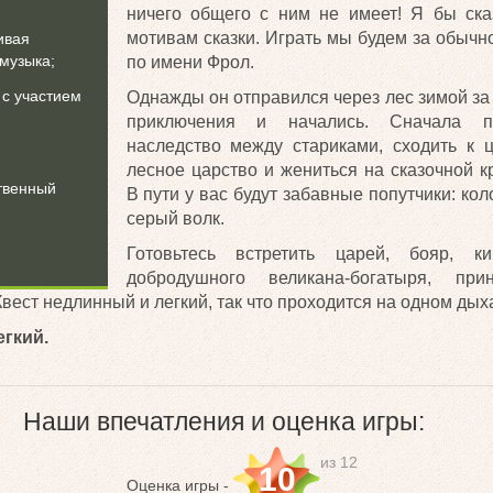
ничего общего с ним не имеет! Я бы ска
мотивам сказки. Играть мы будем за обычно
ивая
музыка;
по имени Фрол.
 с участием
Однажды он отправился через лес зимой за 
приключения и начались. Сначала пр
наследство между стариками, сходить к 
лесное царство и жениться на сказочной к
твенный
В пути у вас будут забавные попутчики: кол
серый волк.
Готовьтесь встретить царей, бояр, ки
добродушного великана-богатыря, пр
вест недлинный и легкий, так что проходится на одном дых
егкий.
Наши впечатления и оценка игры:
из 12
10
Оценка игры -