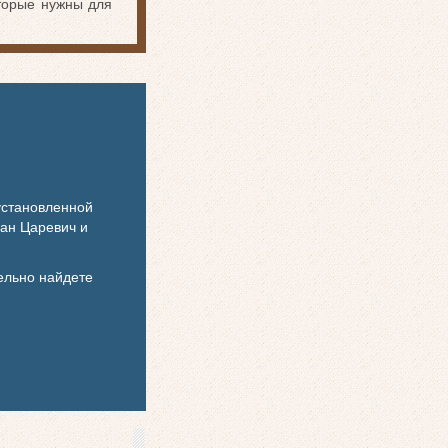
оторые нужны для
установленной
ван Царевич и
тельно найдете