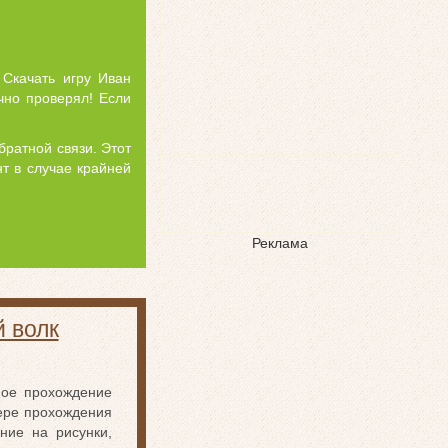
 Скачать игру Иван
чно проверял! Если
братной связи. Этот
т в случае крайней
Реклама
 волк
ное прохождение
ере прохождения
ние на рисунки,