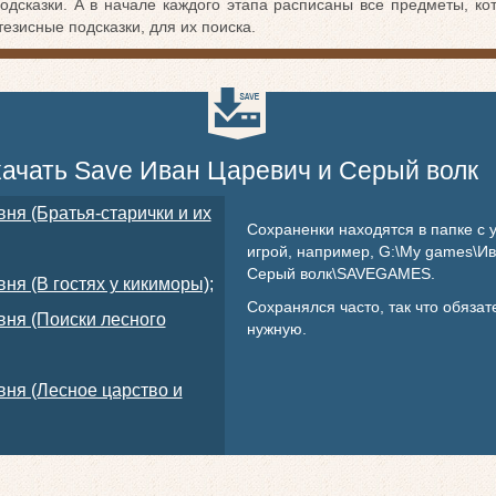
одсказки. А в начале каждого этапа расписаны все предметы, к
тезисные подсказки, для их поиска.
ачать Save Иван Царевич и Серый волк
вня (Братья-старички и их
Сохраненки находятся в папке с 
игрой, например, G:\My games\И
Серый волк\SAVEGAMES.
ня (В гостях у кикиморы);
Сохранялся часто, так что обяза
вня (Поиски лесного
нужную.
вня (Лесное царство и