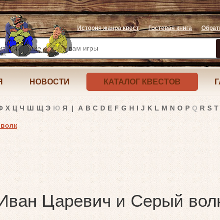
История жанра квест
Гостевая книга
Обрат
Я
НОВОСТИ
КАТАЛОГ КВЕСТОВ
Г
Ф
Х
Ц
Ч
Ш
Щ
Э
Ю
Я
|
A
B
C
D
E
F
G
H
I
J
K
L
M
N
O
P
Q
R
S
T
 волк
Иван Царевич и Серый вол