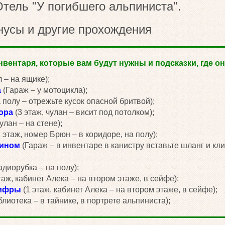
тель "У погибшего альпиниста".
нусы и другие прохождения
вентаря, которые вам будут нужны и подсказки, где он
 – на ящике);
а
(Гараж – у мотоцикла);
 полу – отрежьте кусок опасной бритвой);
ора
(3 этаж, чулан – висит под потолком);
улан – на стене);
 этаж, номер Брюн – в коридоре, на полу);
зином
(Гараж – в инвентаре в канистру вставьте шланг и кл
адиорубка – на полу);
таж, кабинет Алека – на втором этаже, в сейфе);
шифры
(1 этаж, кабинет Алека – на втором этаже, в сейфе);
блиотека – в тайнике, в портрете альпиниста);