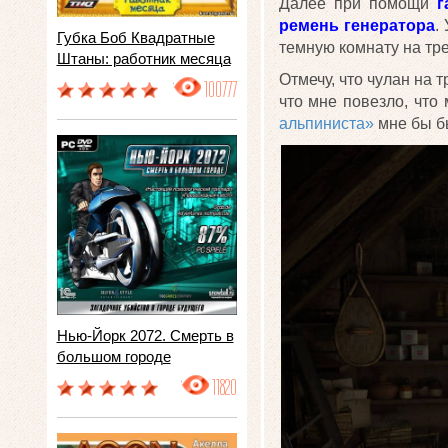
Далее при помощи
г
ремень генератора
.
Губка Боб Квадратные
темную комнату на тре
Штаны: работник месяца
Отмечу, что чулан на 
100777
что мне повезло, что
альпиниста»
мне бы бы
Нью-Йорк 2072. Смерть в
большом городе
11820