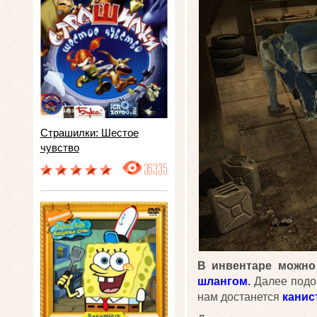
Страшилки: Шестое
чувство
36335
В инвентаре можно
шлангом
.
Далее подо
нам достанется
канис