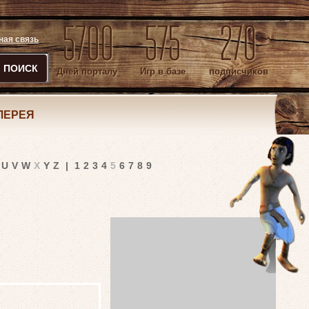
5700
575
270
ная связь
ПОИСК
Дней порталу
Игр в базе
подписчиков
ЛЕРЕЯ
U
V
W
X
Y
Z
|
1
2
3
4
5
6
7
8
9