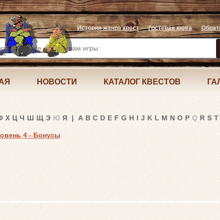
История жанра квест
Гостевая книга
Обрат
АЯ
НОВОСТИ
КАТАЛОГ КВЕСТОВ
ГА
Ф
Х
Ц
Ч
Ш
Щ
Э
Ю
Я
|
A
B
C
D
E
F
G
H
I
J
K
L
M
N
O
P
Q
R
S
T
ровень 4 - Бонусы