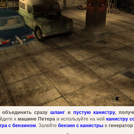
 объединить сразу
шланг
и
пустую канистру
, полу
йдите к
машине Петера
и используйте на ней
канистру с
тра с бензином
. Залейте
бензин с канистры
в
генератор