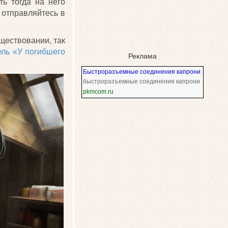
ь тогда на него
ь отправляйтесь в
уществовании, так
ель «У погибшего
Реклама
Быстроразъемные соединения капрони
быстроразъемные соединения капрони
pkmcom.ru