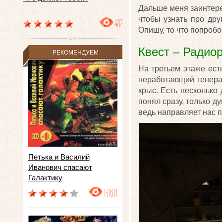
Дальше меня заинтер
чтобы узнать про дру
482
Опишу, то что попробо
Квест – Радио
РЕКОМЕНДУЕМ
На третьем этаже ест
неработающий генерат
крыс. Есть несколько
понял сразу, только ду
ведь направляет нас п
Петька и Василий
Иванович спасают
Галактику
141611