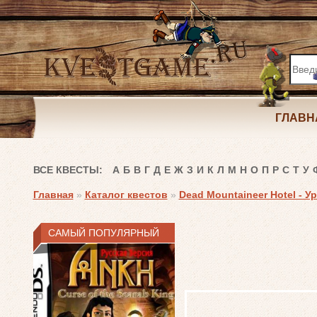
ГЛАВН
ВСЕ КВЕСТЫ:
А
Б
В
Г
Д
Е
Ж
З
И
К
Л
М
Н
О
П
Р
С
Т
У
Главная
»
Каталог квестов
»
Dead Mountaineer Hotel - У
САМЫЙ ПОПУЛЯРНЫЙ