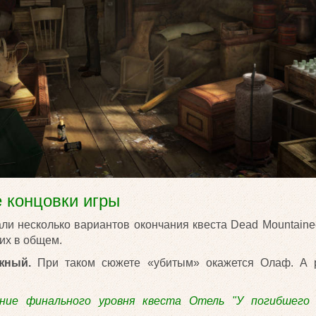
 концовки игры
ли несколько вариантов окончания квеста Dead Mountainee
их в общем.
жный.
При таком сюжете «убитым» окажется Олаф. А р
ние финального уровня квеста Отель "У погибшего 