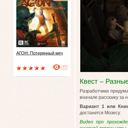
АГОН: Потерянный меч
17217
Квест – Разные
Разработчики придума
вначале расскажу за н
Вариант 1 или Кни
достанется Мозесу.
Видео про прохожде