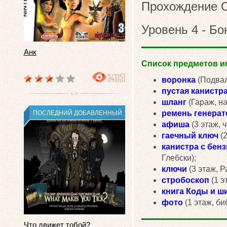
Прохождение О
Уровень 4 - Бо
Анк
Список предметов ин
341051
воронка
(Подвал
пустая канистр
шланг
(Гараж, на
ремень генерат
ПОСЛЕДНИЙ ДОБАВЛЕННЫЙ
афиша
(3 этаж, ч
гаечный ключ
(2
канистра с бен
Глебски);
ключи
(3 этаж, Р
стробоскоп
(1 э
книга Коды и 
фото
(1 этаж, би
Что движет тобой?