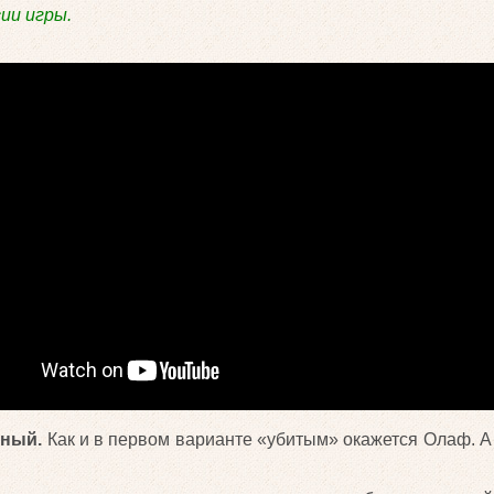
ии игры.
сный.
Как и в первом варианте «убитым» окажется Олаф. А