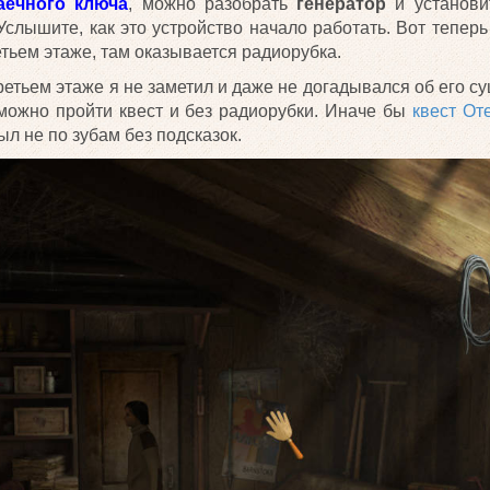
аечного ключа
, можно разобрать
генератор
и установит
 Услышите, как это устройство начало работать. Вот тепер
тьем этаже, там оказывается радиорубка.
третьем этаже я не заметил и даже не догадывался об его с
 можно пройти квест и без радиорубки. Иначе бы
квест От
л не по зубам без подсказок.