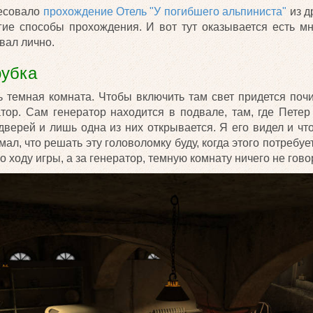
есовало
прохождение Отель "У погибшего альпиниста"
из д
гие способы прохождения. И вот тут оказывается есть мн
вал лично.
рубка
ь темная комната. Чтобы включить там свет придется почи
ор. Сам генератор находится в подвале, там, где Петер
 дверей и лишь одна из них открывается. Я его видел и чт
мал, что решать эту головоломку буду, когда этого потребуе
о ходу игры, а за генератор, темную комнату ничего не гово