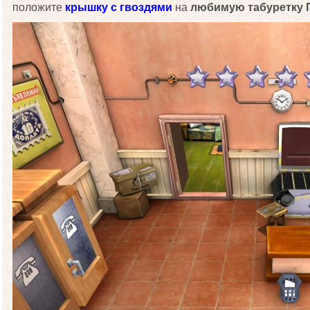
положите
крышку с гвоздями
на
любимую табуретку 