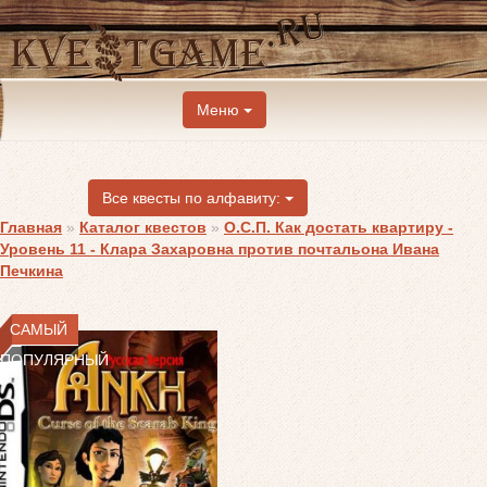
Меню
Все квесты по алфавиту:
Главная
»
Каталог квестов
»
О.С.П. Как достать квартиру -
Уровень 11 - Клара Захаровна против почтальона Ивана
Печкина
САМЫЙ
ПОПУЛЯРНЫЙ