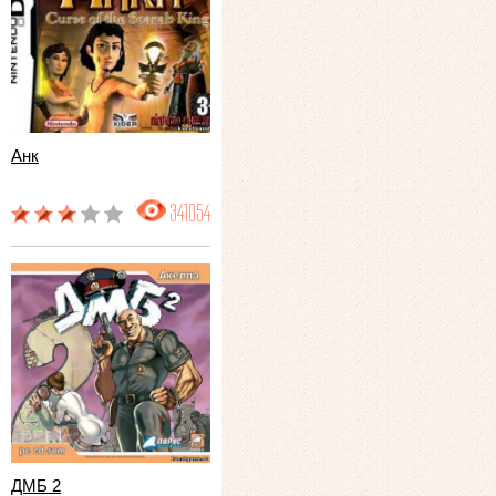
Анк
341054
ДМБ 2