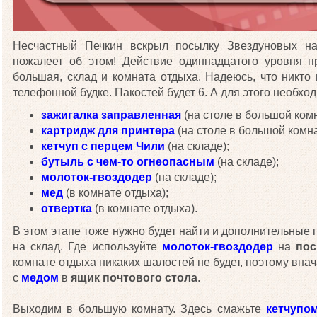
Несчастный Печкин вскрыл посылку Звездуновых на
пожалеет об этом! Действие одиннадцатого уровня п
большая, склад и комната отдыха. Надеюсь, что никто 
телефонной будке. Пакостей будет 6. А для этого необх
зажигалка заправленная
(на столе в большой комн
картридж для принтера
(на столе в большой комна
кетчуп с перцем Чили
(на складе);
бутыль с чем-то огнеопасным
(на складе);
молоток-гвоздодер
(на складе);
мед
(в комнате отдыха);
отвертка
(в комнате отдыха).
В этом этапе тоже нужно будет найти и дополнительные 
на склад. Где используйте
молоток-гвоздодер
на
по
комнате отдыха никаких шалостей не будет, поэтому внач
с
медом
в
ящик почтового стола
.
Выходим в большую комнату. Здесь смажьте
кетчупо