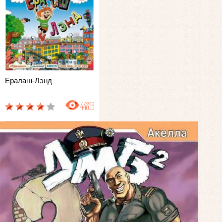
Ералаш-Лэнд
44869