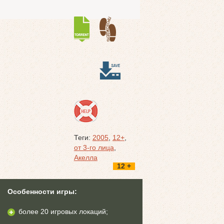
Теги:
2005
,
12+
,
от 3-го лица
,
Акелла
12 +
Особенности игры:
более 20 игровых локаций;