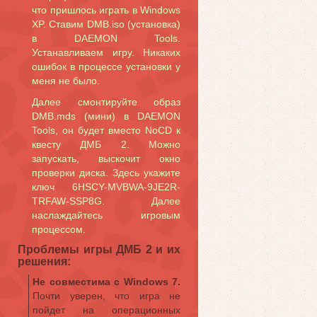
что пришлось играть в Windows
XP. Ставим DMB.iso (установка)
в DAEMON Tools.
Устанавливаем игру. Никаких
ошибок в процессе установки у
меня не было.
Далее смонтируйте образ
DMB.mds (мини) в DAEMON
Tools, он будет вместо NoCD к
квесту ДМБ 2. Можно
запускать, выскочит окно
проверки диска. Здесь укажите
ключ 6HSCY-MVBWA-9JE2R-
TRFAW-SSP8G. Далее
наслаждайтесь игровым
процессом.
Проблемы игры ДМБ 2 и их
решения:
Не совместима с Windows 7.
Почти уверен, что игра не
пойдет на операционных