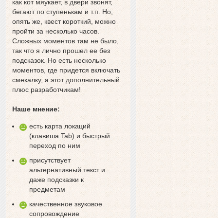
как кот мяукает, в двери звонят,
бегают по ступенькам и т.п. Но,
опять же, квест короткий, можно
пройти за несколько часов.
Сложных моментов там не было,
так что я лично прошел ее без
подсказок. Но есть несколько
моментов, где придется включать
смекалку, а этот дополнительный
плюс разработчикам!
Наше мнение:
есть карта локаций
(клавиша Tab) и быстрый
переход по ним
присутствует
альтернативный текст и
даже подсказки к
предметам
качественное звуковое
сопровождение