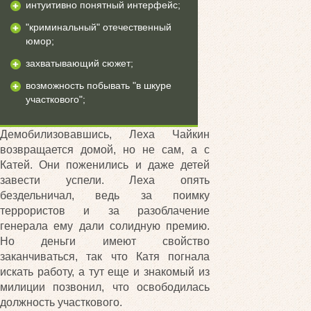
интуитивно понятный интерфейс;
"криминальный" отечественный
юмор;
захватывающий сюжет;
возможность побывать "в шкуре
участкового";
Демобилизовавшись, Леха Чайкин
возвращается домой, но не сам, а с
Катей. Они поженились и даже детей
завести успели. Леха опять
бездельничал, ведь за поимку
террористов и за разоблачение
генерала ему дали солидную премию.
Но деньги имеют свойство
заканчиваться, так что Катя погнала
искать работу, а тут еще и знакомый из
милиции позвонил, что освободилась
должность участкового.