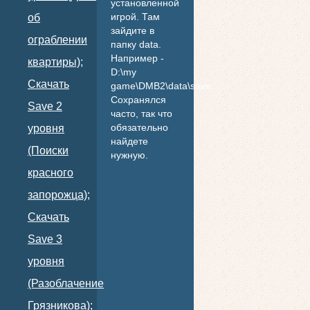
установленной
игрой. Там
об
зайдите в
ограблении
папку data.
Например -
квартиры);
D:\my
Скачать
game\DMB2\data\save.
Сохранялся
Save 2
часто, так что
обязательно
уровня
найдете
(Поиски
нужную.
красного
запорожца);
Скачать
Save 3
уровня
(Разоблачение
Грязникова);