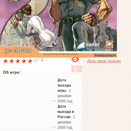
/5
1
5
Дать свою оценку
18766
Об игре:
Дата
выхода
игры
- 1
декабря
2005 год;
Дата
выхода в
России
- 1
декабря
2005 год;