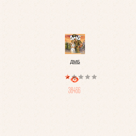
ДМБ
38466