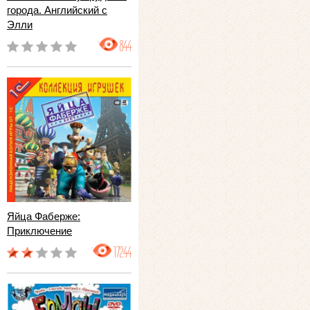
города. Английский с
Элли
844
Яйца Фаберже:
Приключение
17244