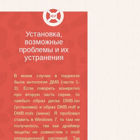
Установка,
возможные
проблемы и их
устранения
В моем случае в торренте
была антология ДМБ (части 1-
3). Если говорить конкретно
про вторую часть серии, то
тамбыл образ диска DMB.iso
(установка) и образ DMB.mdf и
DMB.mds (мини). Я пробовал
ставить в Windows 7, то там не
получилось, так как драйвер
защиты не совместим с этой
операционной системой. Так