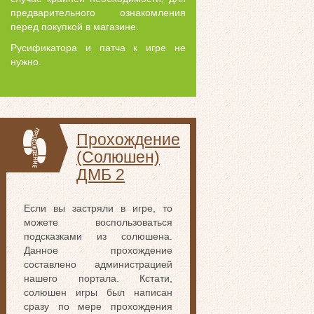
предварительного ознакомления
перед покупкой в магазине.
Русификатора и патча к игре не
нужно.
Прохождение
(Солюшен)
ДМБ 2
Если вы застряли в игре, то
можете воспользоваться
подсказками из солюшена.
Данное прохождение
составлено администрацией
нашего портала. Кстати,
солюшен игры был написан
сразу по мере прохождения