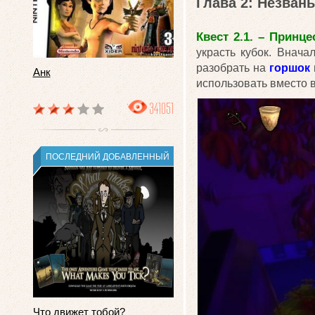
Глава 2: Незван
Квест 2.1. – Принце
украсть кубок. Внач
разобрать на
горшок
Анк
использовать вместо в
341051
ПОСЛЕДНИЙ ДОБАВЛЕННЫЙ
Что движет тобой?