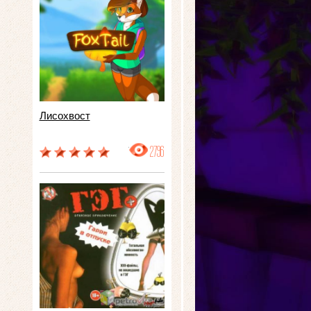
Лисохвост
2796