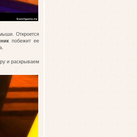
 мыши. Откроется
нник
побежит ее
а.
ору и раскрываем