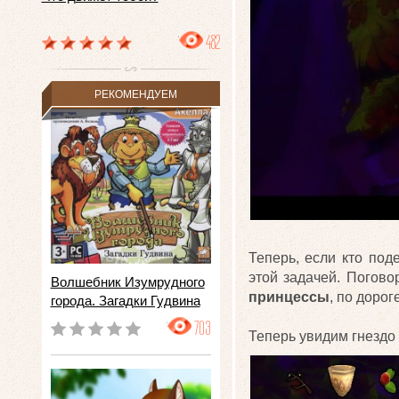
482
РЕКОМЕНДУЕМ
Теперь, если кто под
этой задачей. Погово
Волшебник Изумрудного
принцессы
, по доро
города. Загадки Гудвина
703
Теперь увидим гнездо