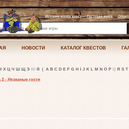
История жанра квест
Гостевая книга
Обрат
АЯ
НОВОСТИ
КАТАЛОГ КВЕСТОВ
ГА
Ф
Х
Ц
Ч
Ш
Щ
Э
Ю
Я
|
A
B
C
D
E
F
G
H
I
J
K
L
M
N
O
P
Q
R
S
T
а 2 - Незваные гости