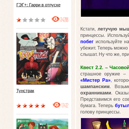
ГЭГ+: Гарри в отпуске
34288
Кстати,
летучую мы
принцессы. Использ
побег
используйте н
убежит. Теперь можно 
слышат. Ну что же, пр
Квест 2.2. – Часово
страшное оружие –
«Мистер Ра»
, котор
шампанским
. Возь
Тунстрак
охранниками
. Оказ
Представимся его сов
17412
бумага. Теперь
бутыл
голову принцессы.