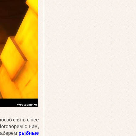
пособ снять с нее
Поговорим с ним,
 заберем
рыбные