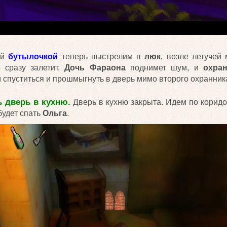
ой
бутылочкой
теперь выстрелим в
люк
, возле летучей
 сразу залетит.
Дочь Фараона
поднимет шум, и
охра
 спуститься и прошмыгнуть в дверь мимо второго охранник
ь дверь в кухню.
Дверь в кухню закрыта. Идем по корид
будет спать
Ольга
.