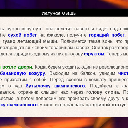
шь
нужно вспугнуть, она полетит наверх и сядет над по
уйте
сухой побег
на
факеле
, получите
горящий побег
.
а
гуано летающей мыши
. Поднимется такая вонь, что 
возвращаться к своим товарищам наверх. Они так разговор
идется зарядить одному из них в голову
фруктом
. Теперь м
й возле двери.
Когда будем уходить, один из революцион
банановую кожуру
. Выходим на балкон, увидим
чис
ое прихватим с собой. Перед входом в комнату принце
мем оттуда
бутылочку шампанского
. Подойдем к кр
ывается, охранник слышит нас через
голову слона
. П
естью, а потом попросим его проиграть своему другу в 
ку шампанского
можно использовать на
лживой статуе