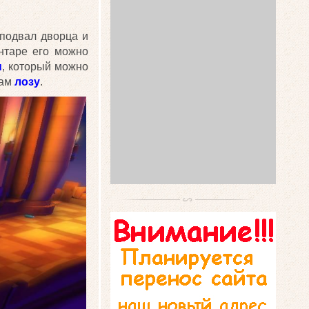
 подвал дворца и
нтаре его можно
ы
, который можно
там
лозу
.