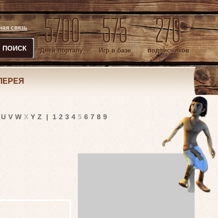
5700
575
270
ная связь
ПОИСК
Дней порталу
Игр в базе
подписчиков
ЛЕРЕЯ
U
V
W
X
Y
Z
|
1
2
3
4
5
6
7
8
9