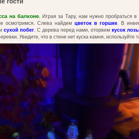
ые гости
сса на балконе.
Играя за Тару, нам нужно пробраться в
але осмотримся. Слева найдем
цветок в горшке
. В инве
и
сухой побег
. С дерева перед нами, оторвем
кусок лоз
еревки. Увидите, что в стене нет куска камня, используйте 