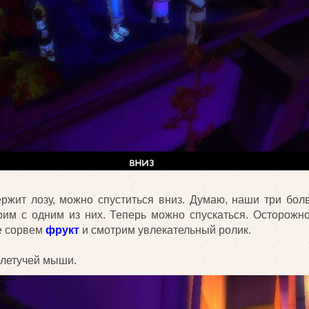
ержит лозу, можно спуститься вниз. Думаю, наши три бол
рим с одним из них. Теперь можно спускаться. Осторожн
ге сорвем
фрукт
и смотрим увлекательный ролик.
 летучей мыши.