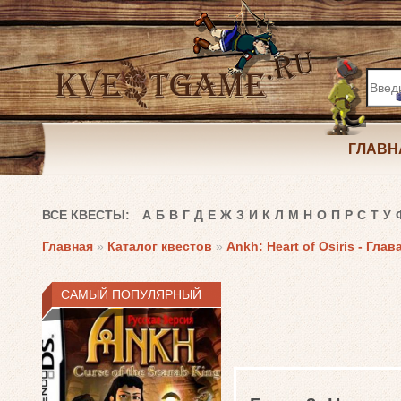
ГЛАВН
ВСЕ КВЕСТЫ:
А
Б
В
Г
Д
Е
Ж
З
И
К
Л
М
Н
О
П
Р
С
Т
У
Главная
»
Каталог квестов
»
Ankh: Heart of Osiris - Глав
САМЫЙ ПОПУЛЯРНЫЙ