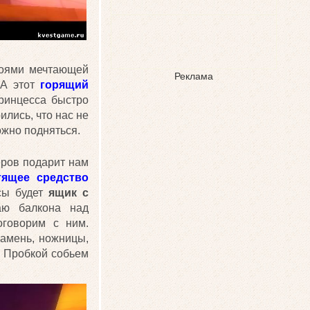
коями мечтающей
Реклама
 А этот
горящий
принцесса быстро
ились, что нас не
ожно подняться.
еров подарит нам
тящее средство
ссы будет
ящик с
аю балкона над
оговорим с ним.
камень, ножницы,
. Пробкой собьем