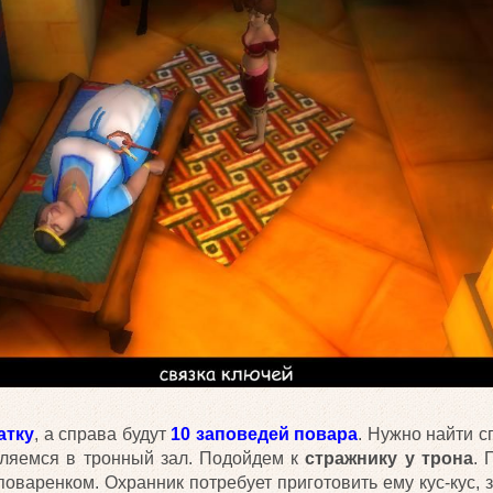
атку
, а справа будут
10 заповедей повара
. Нужно найти с
уляемся в тронный зал. Подойдем к
стражнику у трона
. 
оваренком. Охранник потребует приготовить ему кус-кус,