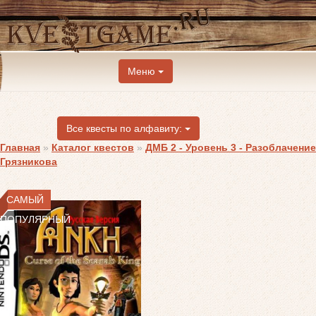
Меню
Все квесты по алфавиту:
Главная
»
Каталог квестов
»
ДМБ 2 - Уровень 3 - Разоблачение
Грязникова
САМЫЙ
ПОПУЛЯРНЫЙ