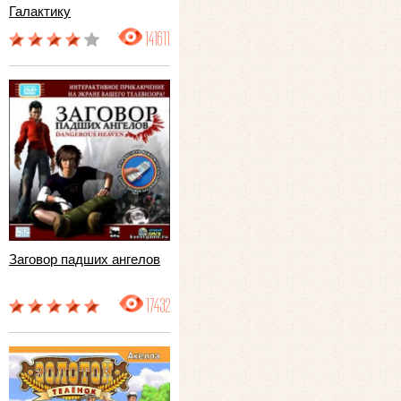
Галактику
141611
Заговор падших ангелов
17432