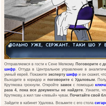
Отправляемся в гости к Сене Мелкому.
Поговорите с 
шифр
. Оттуда в Центральное управление в аналитич
умный еврей. Покажите
эксперту
шифр
и он скажет, чт
Выходите в коридор и
поговорите с Удаловым
. Пол
Крутякова грохнули. Откройте
замок
с помощью
ключа
раза 4, пока все документы не найдете
. Узнаете, 
Крутякову, а жил там «левый» чувак.
Почитайте свой бл
Зайдите в кабинет Удалова. Возьмите с его стола
сигар