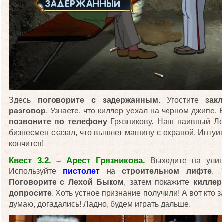
Здесь
поговорите с задержанным
. Угостите
зак
разговор
. Узнаете, что киллер уехал на черном джипе.
позвоните по телефону
Грязникову. Наш наивный Ле
бизнесмен сказал, что вышлет машину с охраной. Интуи
кончится!
Квест 3.2. – Арест Грязникова.
Выходите на улицу
Используйте
пистолет
на
строительном лифте
.
Поговорите с Лехой Быком
, затем покажите
киллер
допросите
. Хоть устное признание получили! А вот кто 
думаю, догадались! Ладно, будем играть дальше.