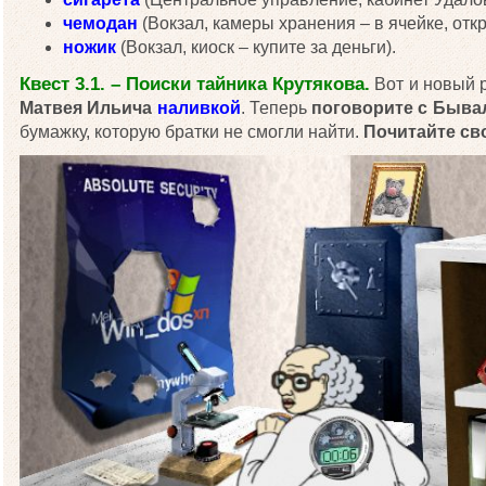
чемодан
(Вокзал, камеры хранения – в ячейке, от
ножик
(Вокзал, киоск – купите за деньги).
Квест 3.1. – Поиски тайника Крутякова.
Вот и новый р
Матвея Ильича
наливкой
. Теперь
поговорите с Быв
бумажку, которую братки не смогли найти.
Почитайте св