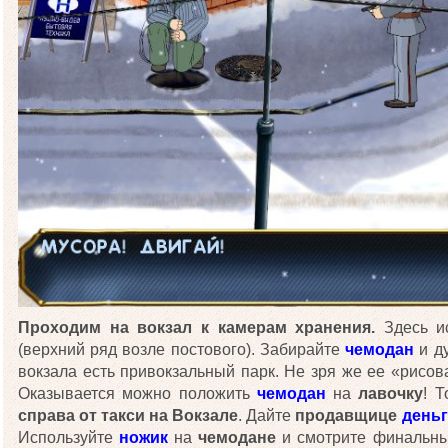
Проходим на вокзал к камерам хранения.
Здесь и
(верхний ряд возле постового). Забирайте
чемодан
и ду
вокзала есть привокзальный парк. Не зря же ее «рисов
Оказывается можно положить
чемодан
на
лавочку
! 
справа от такси на Вокзале
. Дайте
продавщице
день
Используйте
ножик
на
чемодане
и смотрите финальный