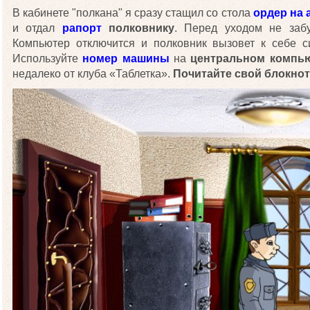
В кабинете "полкана" я сразу стащил со стола
ордер на 
и отдал
рапорт
полковнику
. Перед уходом не заб
Компьютер отключится и полковник вызовет к себе с
Используйте
номер машины
на
центральном компь
недалеко от клуба «Таблетка».
Почитайте свой блокнот