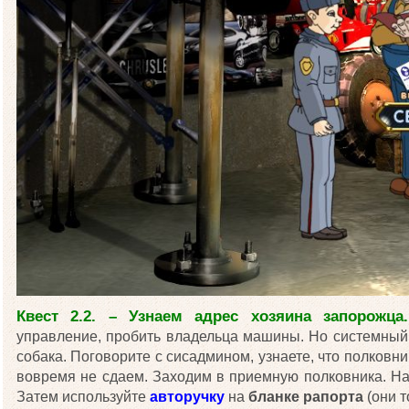
Квест 2.2. – Узнаем адрес хозяина запорожца.
управление, пробить владельца машины. Но системный 
собака. Поговорите с сисадмином, узнаете, что полковни
вовремя не сдаем. Заходим в приемную полковника. Н
Затем используйте
авторучку
на
бланке рапорта
(они т