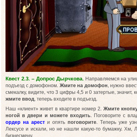
Квест 2.3. – Допрос Дырчкова.
Направляемся на улиц
подъезд с домофоном.
Жмите на домофон
, нужно ввес
смекалку, видите, что 3 цифры 4,5 и 0 затертые, значит, 
жмите ввод
, теперь входите в подъезд.
Наш «клиент» живет в квартире номер 2.
Жмите кнопку
ногой в двери и можете входить
. Поговорите с вл
ордер на арест
и опять
поговорите
. Теперь уже уз
Лексусе и искали, но не нашли какую-то бумажку. Хм, 
бизнесмену.