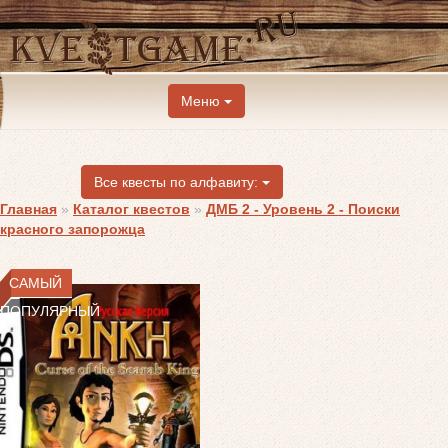
Меню
Все квесты по алфавиту:
Главная
»
Каталог квестов
»
ДМБ 2 - Уровень 2 - Поиски
красного запорожца
САМЫЙ
ПОПУЛЯРНЫЙ