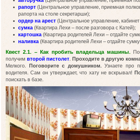
авторучка
(Центральное управление, приемная пол
рапорт
(Центральное управление, приемная полков
рапорта на столе секретарши);
ордер на арест
(Центральное управление, кабинет 
сумка
(Квартира Лехи – после разговора с Катей);
картошка
(Квартира родителей Лехи – отдайте сумк
наливка
(Квартира родителей Лехи – отдайте сумку
Квест 2.1. – Как пробить владельца машины.
Пос
получим
второй пистолет
.
Проходите в другую комн
Мелкого.
Поговорите с домушником.
Узнаете про п
водителя. Сам он утверждает, что хату не вскрывал!
П
поискать в базе.