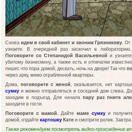
Снова
идем в свой кабинет и звоним Грязникову
. От
узнаете. В очередной раз заскочил в лабораторию,
Поговорите со Степанидой Васильевной
и узнаете
убитому бизнесмену, а также есть и отпечатки известн
пишет, что пора домой, дескать, ночь на дворе! Так что
п
через арку, мимо ограбленной квартиры.
Дома,
поговорите с женой
, оказывается, нет карто
сумку
и можно отправляться в соседний дом слева. До
заходим в подъезд. Для начала
пару раз пните ал
заходите в гости.
Поговорите с мамой.
Дайте
маме
сумку
и получи
домой, отдайте
картошку
Кате
и смотрите ролик. Завтр
Также рекомендуем посмотреть видео-прохождение вт