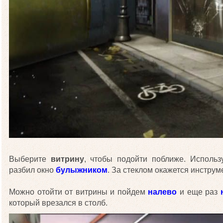
Выберите
витрину
, чтобы подойти поближе. Использ
разбил окно
булыжником
. За стеклом окажется инструм
Можно отойти от витрины и пойдем
налево
и еще раз
который врезался в столб.