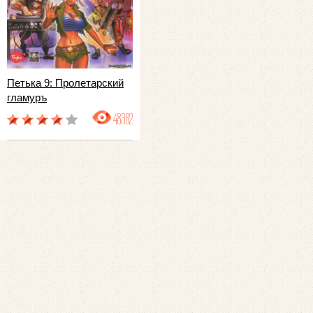
Петька 9: Пролетарский
гламуръ
48382