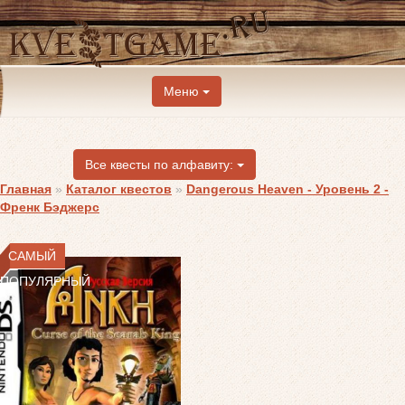
Меню
Все квесты по алфавиту:
Главная
»
Каталог квестов
»
Dangerous Heaven - Уровень 2 -
Френк Бэджерс
САМЫЙ
ПОПУЛЯРНЫЙ