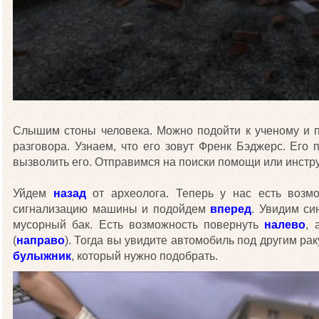
Слышим стоны человека. Можно подойти к ученому и п
разговора. Узнаем, что его зовут Френк Бэджерс. Его
вызволить его. Отправимся на поиски помощи или инстр
Уйдем
назад
от археолога. Теперь у нас есть возм
сигнализацию машины и подойдем
вперед
. Увидим си
мусорный бак. Есть возможность повернуть
налево
, 
(
направо
). Тогда вы увидите автомобиль под другим ра
булыжник
, который нужно подобрать.