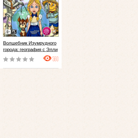
Волшебник Изумрудного
города: география с Элли
560