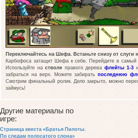
Переключайтесь на Шефа.
Встаньте снизу от слуги 
Карбофоса затащит Шефа к себе. Перейдите в самый
Используйте на
стволе
правого дерева
флейты 1-3
и
забраться на верх. Можете забирать
последнюю фл
Смотрим финальный ролик. Дело закрыто, можно перех
займусь!
Другие материалы по
игре:
Страница квеста «Братья Пилоты.
По следам полосатого слона»