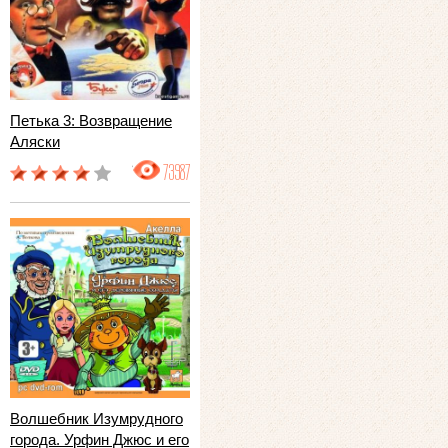
Петька 3: Возвращение
Аляски
73987
Волшебник Изумрудного
города. Урфин Джюс и его