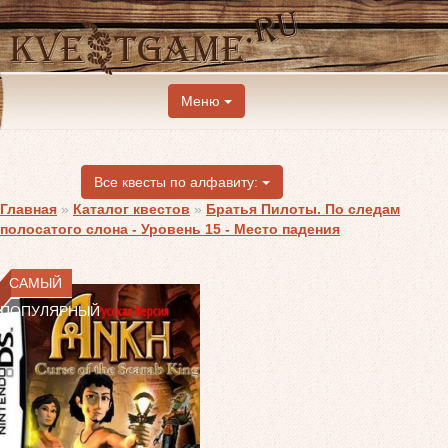
Меню
Все квесты по алфавиту:
Главная
»
Каталог квестов
»
Братья Пилоты. По следам
полосатого слона - Уровень 15 - Место падения
САМЫЙ
ПОПУЛЯРНЫЙ