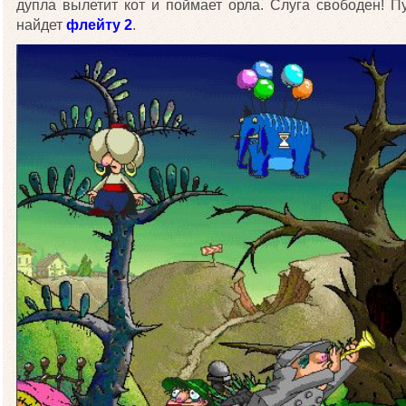
дупла вылетит кот и поймает орла. Слуга свободен! 
найдет
флейту 2
.