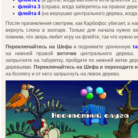
флейта 3
(справа, когда заберетесь на правое дере
флейта 4
(на верхушке центрального дерева, когда 
После приземления смотрим, как Карбофос убегает, а н
вернуть слона в зоопарк. Только для начала нужно в
помним, что зверь любит игру на флейте, так что нужно е
Переключайтесь на Шефа
и поднимите уроненную
та
на нижней правой
веточке
центрального дерева
запрыгните на табуретку, пройдите по нижней ветке де
деревьями.
Переключайтесь на Шефа и переходите н
на Коллегу и от него запрыгнуть на левое дерево.