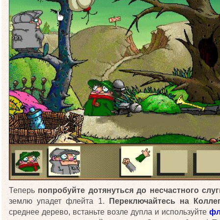
Теперь
попробуйте дотянуться до несчастного слуг
землю упадет флейта 1.
Переключайтесь на Коллег
среднее дерево, встаньте возле дупла и используйте
фл