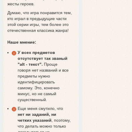
жесты героев.
Думаю, что игра понравится тем,
кто играл в предыдущие части
этой серии игры, тем более это
отечественная классика жанра!
Наше мнение:
У всех предметов
отсутствует так званый
"alt - текст".
Проще
говоря нет названий и все
предметы нужно
идентифицировать
самому. Это, конечно
минус, но не самый
существенный.
Еще меня смутило, что
нет ни заданий, ни
четких указаний
, поэтому,
что делать можно только