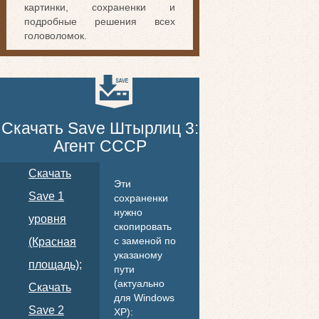
картинки, сохраненки и
подробные решения всех
головоломок.
Скачать Save Штырлиц 3:
Агент СССР
Скачать
Эти
Save 1
сохраненки
нужно
уровня
скопировать
с заменой по
(Красная
указаному
площадь);
пути
(актуально
Скачать
для Windows
Save 2
ХР):