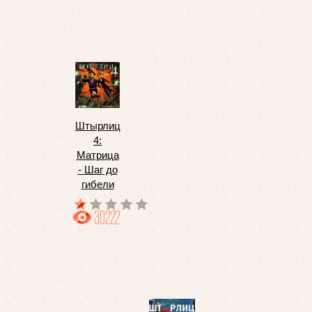
Штырлиц
4:
Матрица
- Шаг до
гибели
30222