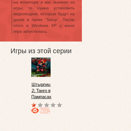
на мониторе и вас выкинет из
игры, то нужно установить
видеокодеки, которые будут на
диске в папке "Setup". После
этого в Windows XP у меня
игра запустилась.
Игры из этой серии
Штырлиц
2: Танго в
Пампасах
29194