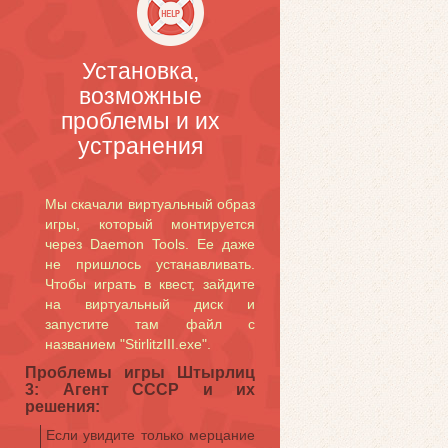
Установка,
возможные
проблемы и их
устранения
Мы скачали виртуальный образ
игры, который монтируется
через Daemon Tools. Ее даже
не пришлось устанавливать.
Чтобы играть в квест, зайдите
на виртуальный диск и
запустите там файл с
названием "StirlitzIII.exe".
Проблемы игры Штырлиц
3: Агент СССР и их
решения:
Если увидите только мерцание