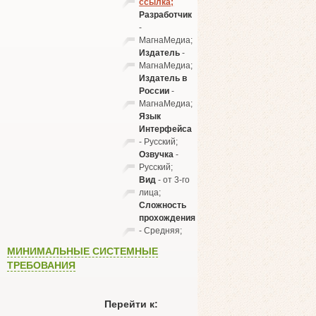
ссылка;
Разработчик
-
МагнаМедиа;
Издатель
-
МагнаМедиа;
Издатель в
России
-
МагнаМедиа;
Язык
Интерфейса
- Русский;
Озвучка
-
Русский;
Вид
- от 3-го
лица;
Сложность
прохождения
- Средняя;
МИНИМАЛЬНЫЕ СИСТЕМНЫЕ
ТРЕБОВАНИЯ
Перейти к: