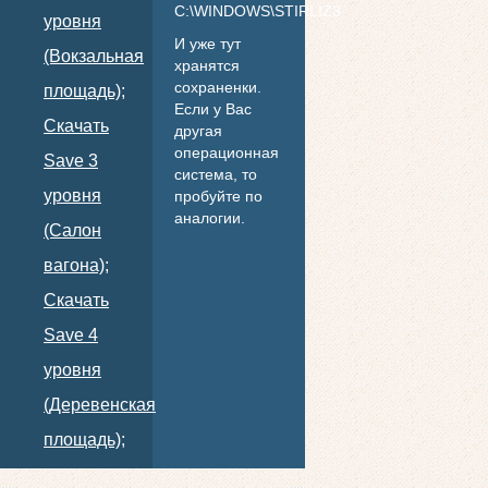
C:\WINDOWS\STIRLIZ3
уровня
И уже тут
(Вокзальная
хранятся
сохраненки.
площадь);
Если у Вас
Скачать
другая
операционная
Save 3
система, то
уровня
пробуйте по
аналогии.
(Салон
вагона);
Скачать
Save 4
уровня
(Деревенская
площадь);