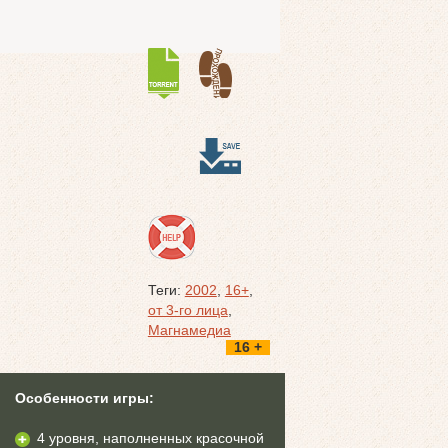
Теги:
2002
,
16+
,
от 3-го лица
,
Магнамедиа
16 +
Особенности игры:
4 уровня, наполненных красочной