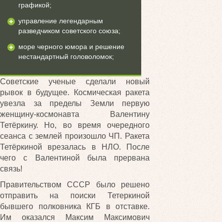
графикой;
управление легендарным
разведчиком советского союза;
море черного юмора и решение
нестандартный головоломок;
Советские ученые сделали новый
рывок в будущее. Космическая ракета
увезла за пределы Земли первую
женщину-космонавта Валентину
Тетёркину. Но, во время очередного
сеанса с землей произошло ЧП. Ракета
Тетёркиной врезалась в НЛО. После
чего с Валентиной была прервана
связь!
Правительством СССР было решено
отправить на поиски Тетеркиной
бывшего полковника КГБ в отставке.
Им оказался Максим Максимович