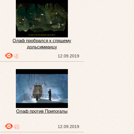
Олаф пробрался к спящему
дольсимианцу
416
12.09.2019
Олаф против Припогалы
460
12.09.2019