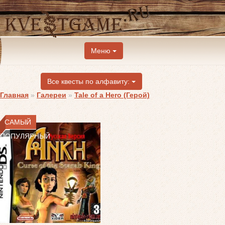
Меню
Все квесты по алфавиту:
Главная
»
Галереи
»
Tale of a Hero (Герой)
САМЫЙ
ПОПУЛЯРНЫЙ