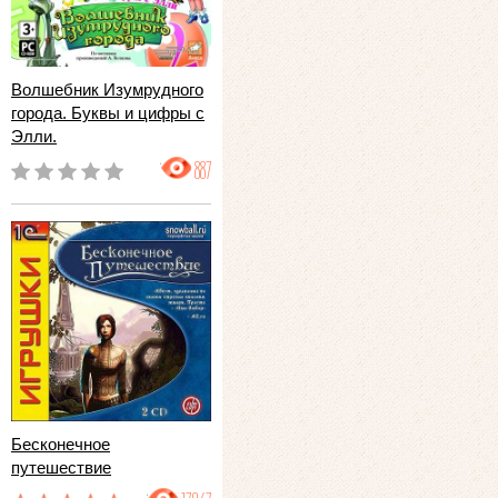
Волшебник Изумрудного
города. Буквы и цифры с
Элли.
887
Бесконечное
путешествие