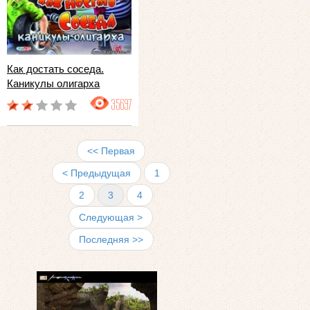
Как достать соседа.
Каникулы олигарха
35697
<< Первая
< Предыдущая
1
2
3
4
Следующая >
Последняя >>