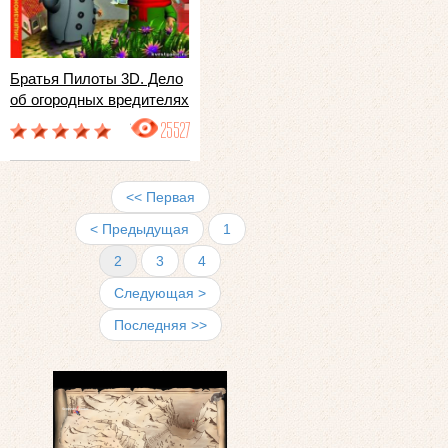
Братья Пилоты 3D. Дело
об огородных вредителях
25527
<< Первая
< Предыдущая
1
2
3
4
Следующая >
Последняя >>