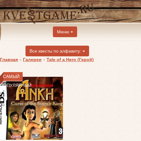
Меню
Все квесты по алфавиту:
Главная
»
Галереи
»
Tale of a Hero (Герой)
САМЫЙ
ПОПУЛЯРНЫЙ