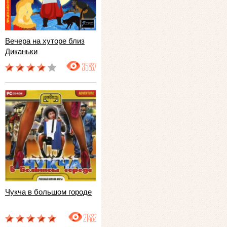
Вечера на хуторе близ
Диканьки
35887
Чукча в большом городе
21482