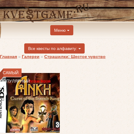
Меню
Все квесты по алфавиту:
Главная
»
Галереи
»
Страшилки: Шестое чувство
САМЫЙ
ПОПУЛЯРНЫЙ