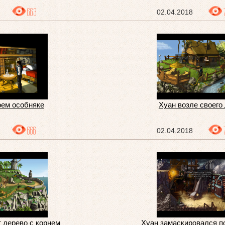
663
02.04.2018
оем особняке
Хуан возле своего
666
02.04.2018
 дерево с корнем
Хуан замаскировался п