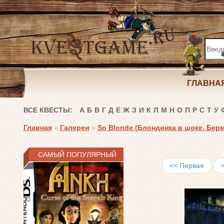
ГЛАВНА
ВСЕ КВЕСТЫ:
А
Б
В
Г
Д
Е
Ж
З
И
К
Л
М
Н
О
П
Р
С
Т
У
Главная
»
Галереи
»
So Blonde (Блондинка в шоке. Бер
САМЫЙ ПОПУЛЯРНЫЙ
<< Первая