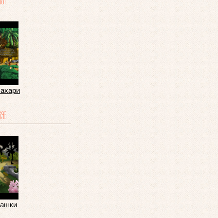
681
Бахари
696
башки