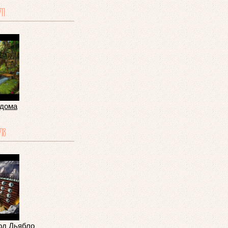
711
 дома
718
од Дьябло