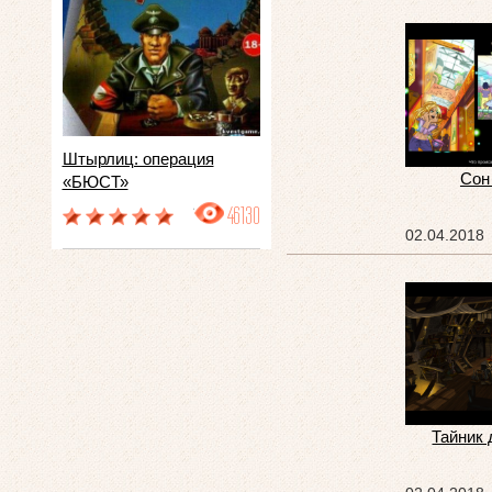
Штырлиц: операция
Сон
«БЮСТ»
46130
02.04.2018
Тайник