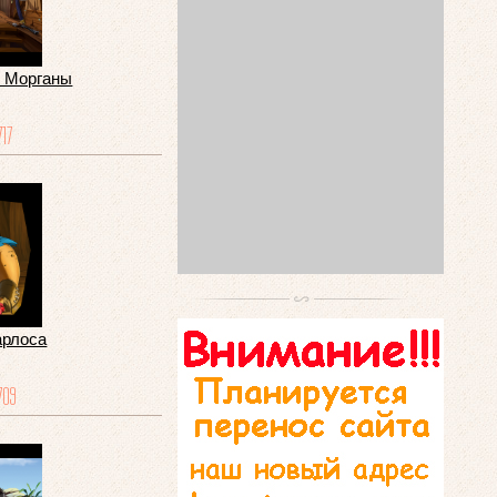
у Морганы
717
арлоса
709