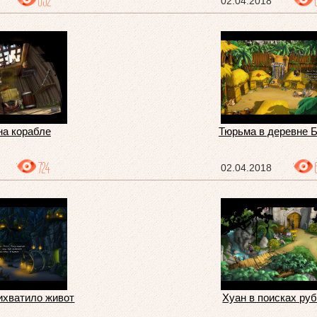
652
02.04.2018
на корабле
Тюрьма в деревне 
724
02.04.2018
ихватило живот
Хуан в поисках ру