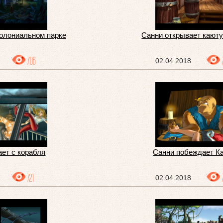
Колониальном парке
Санни открывает кают
706
02.04.2018
ает с корабля
Санни побеждает К
721
02.04.2018