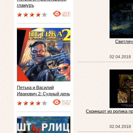
гламуръ
48376
Светляч
02.04.2018
Петька и Василий
Иванович 2: Судный день
70457
Скриншот из ролика п
02.04.2018