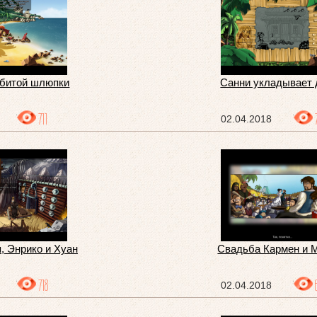
збитой шлюпки
Санни укладывает 
711
02.04.2018
, Энрико и Хуан
Свадьба Кармен и 
718
02.04.2018