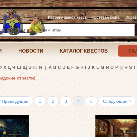
История жанра квест
Гостевая книга
Обрат
Я
НОВОСТИ
КАТАЛОГ КВЕСТОВ
ГА
Ф
Х
Ц
Ч
Ш
Щ
Э
Ю
Я
|
A
B
C
D
E
F
G
H
I
J
K
L
M
N
O
P
Q
R
S
T
мудские страсти)
< Предыдущая
1
2
3
4
5
Следующая >