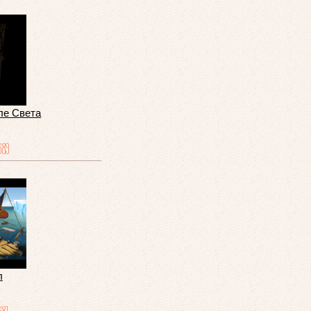
ле Света
689
л