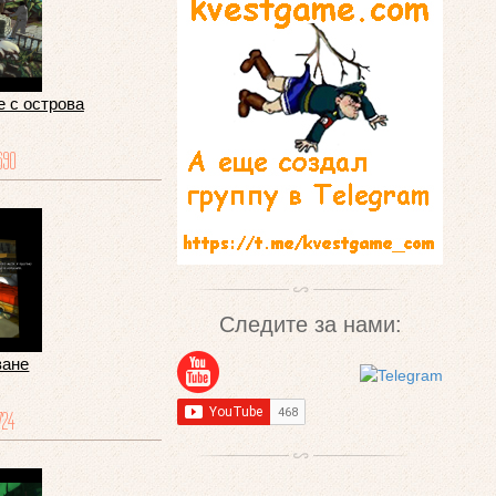
е с острова
690
Следите за нами:
ване
724