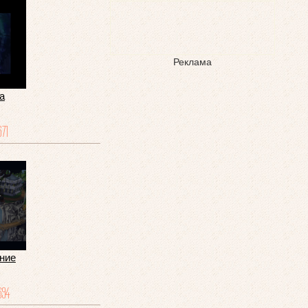
Реклама
а
671
ние
694