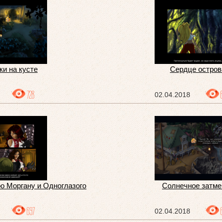
ки на кусте
Сердце остров
728
02.04.2018
ро Моргану и Одноглазого
Солнечное затме
697
02.04.2018