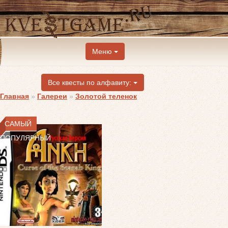
Меню
Все квесты по алфавиту:
Главная
»
Галереи
»
Золотой теленок
САМЫЙ
ПОПУЛЯРНЫЙ