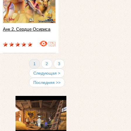
Анк 2. Сердце Осириса
17251
1
2
3
Следующая >
Последняя >>