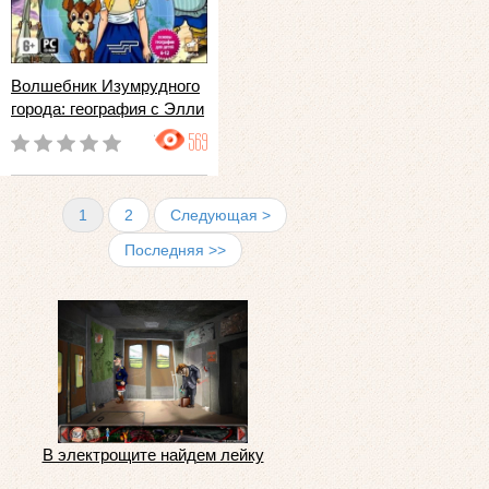
Волшебник Изумрудного
города: география с Элли
569
1
2
Следующая >
Последняя >>
В электрощите найдем лейку