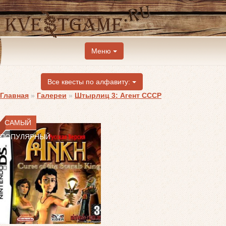
Меню
Все квесты по алфавиту:
Главная
»
Галереи
»
Штырлиц 3: Агент СССР
САМЫЙ
ПОПУЛЯРНЫЙ