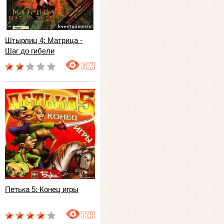
Штырлиц 4: Матрица -
Шаг до гибели
30229
Петька 5: Конец игры
55991