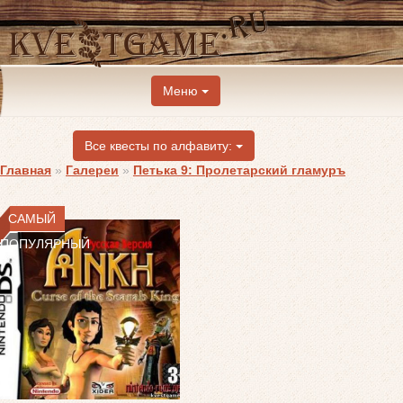
Меню
Все квесты по алфавиту:
Главная
»
Галереи
»
Петька 9: Пролетарский гламуръ
САМЫЙ
ПОПУЛЯРНЫЙ