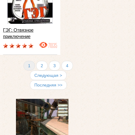
ГЭГ: Отвязное
приключение
71035
1
2
3
4
Следующая >
Последняя >>