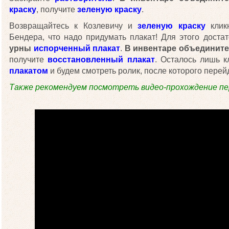
краску
, получите
зеленую краску
.
Возвращайтесь к Козлевичу и
зеленую краску
клик
Бендера, что надо придумать плакат! Для этого достат
урны
испорченный плакат
.
В инвентаре объединит
получите
восстановленный плакат
. Осталось лишь 
плакатом
и будем смотреть ролик, после которого пере
Также рекомендуем посмотреть видео-прохождение пер