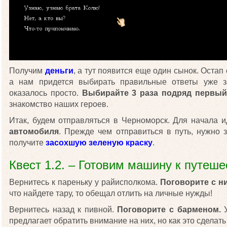
Получим
деньги
, а тут появится еще один сынок. Остап 
а нам придется выбирать правильные ответы уже з
оказалось просто.
Выбирайте 3 раза подряд первый
знакомство наших героев.
Итак, будем отправляться в Черноморск. Для начала 
автомобиля
. Прежде чем отправиться в путь, нужно з
получите
засохшую зеленую краску
.
Квест 1.2. – Готовим машину к путеш
Вернитесь к пареньку у райисполкома.
Поговорите с н
что найдете тару, то обещал отлить на личные нужды!
Вернитесь назад к пивной.
Поговорите с барменом.
У
предлагает обратить внимание на них, но как это сделать