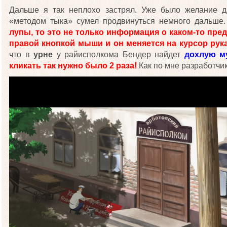
Дальше я так неплохо застрял. Уже было желание д
«методом тыка» сумел продвинуться немного дальше
лупы, то это не только информация о каком-то пред
правой кнопкой мыши и он меняется на курсор рука
что в
урне
у райисполкома Бендер найдет
дохлую м
кликать так нужно было 2 раза!
Как по мне разработчик