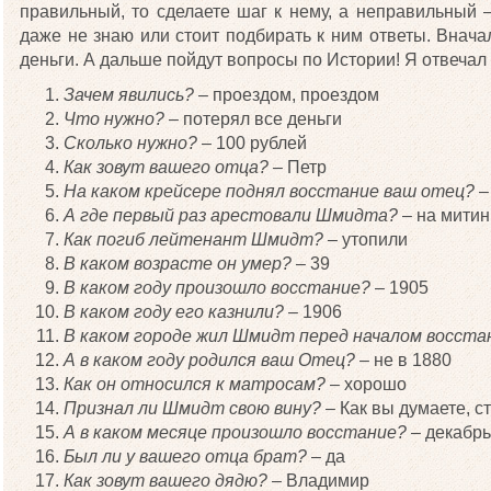
правильный, то сделаете шаг к нему, а неправильный 
даже не знаю или стоит подбирать к ним ответы. Внача
деньги. А дальше пойдут вопросы по Истории! Я отвечал 
Зачем явились?
– проездом, проездом
Что нужно?
– потерял все деньги
Сколько нужно?
– 100 рублей
Как зовут вашего отца?
– Петр
На каком крейсере поднял восстание ваш отец?
–
А где первый раз арестовали Шмидта?
– на митин
Как погиб лейтенант Шмидт?
– утопили
В каком возрасте он умер?
– 39
В каком году произошло восстание?
– 1905
В каком году его казнили?
– 1906
В каком городе жил Шмидт перед началом восста
А в каком году родился ваш Отец?
– не в 1880
Как он относился к матросам?
– хорошо
Признал ли Шмидт свою вину?
– Как вы думаете, ст
А в каком месяце произошло восстание?
– декабрь
Был ли у вашего отца брат?
– да
Как зовут вашего дядю?
– Владимир