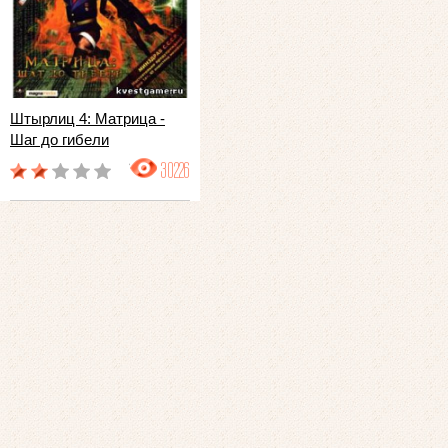
Штырлиц 4: Матрица -
Шаг до гибели
30226