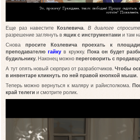
Еще раз навестите
Козлевича
.
В диалоге спросит
разрешение заглянуть в
ящик с инструментами
и там н
Снова
просите Козлевича проехать к площади
преподавателю
гайку
в кружку.
Пока он будет разб
будильнику.
Наконец можно
переговорить с продавц
А тут опять новый сюрприз от разработчиков.
Чтобы ос
в инвентаре кликнуть по ней правой кнопкой мыши.
Теперь можно вернуться к маляру и райисполкома.
По
край телеги
и смотрите ролик.