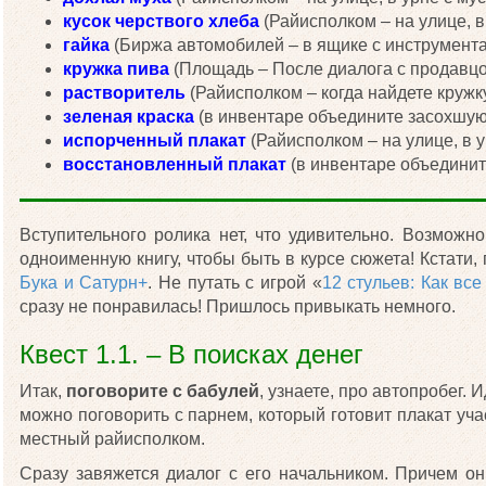
кусок черствого хлеба
(Райисполком – на улице, в
гайка
(Биржа автомобилей – в ящике с инструмента
кружка пива
(Площадь – После диалога с продавцом
растворитель
(Райисполком – когда найдете кружк
зеленая краска
(в инвентаре объедините засохшую 
испорченный плакат
(Райисполком – на улице, в у
восстановленный плакат
(в инвентаре объединит
Вступительного ролика нет, что удивительно. Возможно
одноименную книгу, чтобы быть в курсе сюжета! Кстати,
Бука и Сатурн+
. Не путать с игрой «
12 стульев: Как вс
сразу не понравилась! Пришлось привыкать немного.
Квест 1.1. – В поисках денег
Итак,
поговорите с бабулей
, узнаете, про автопробег.
можно поговорить с парнем, который готовит плакат уча
местный райисполком.
Сразу завяжется диалог с его начальником. Причем он