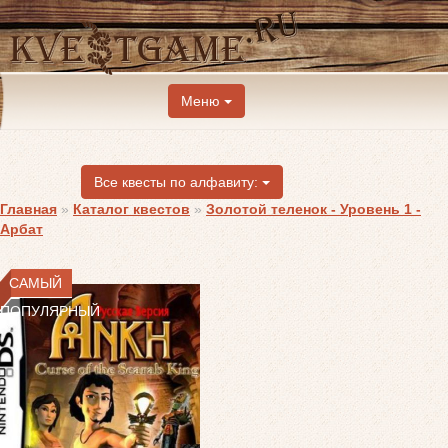
Меню
Все квесты по алфавиту:
Главная
»
Каталог квестов
»
Золотой теленок - Уровень 1 -
Арбат
САМЫЙ
ПОПУЛЯРНЫЙ