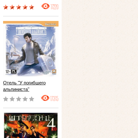
17220
Отель "У погибшего
альпиниста"
17315