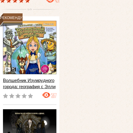
491
РЕКОМЕНДУЕМ
Волшебник Изумрудного
города: география с Элли
567