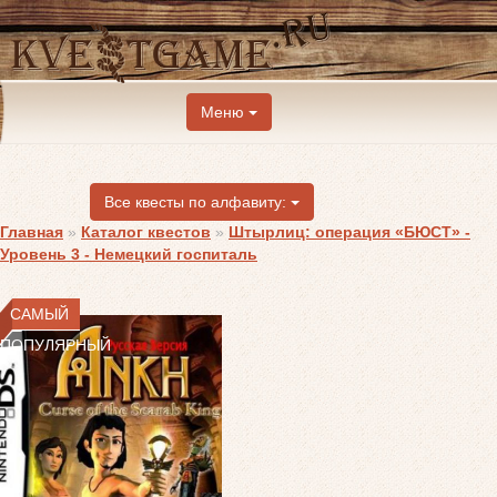
Меню
Все квесты по алфавиту:
Главная
»
Каталог квестов
»
Штырлиц: операция «БЮСТ» -
Уровень 3 - Немецкий госпиталь
САМЫЙ
ПОПУЛЯРНЫЙ