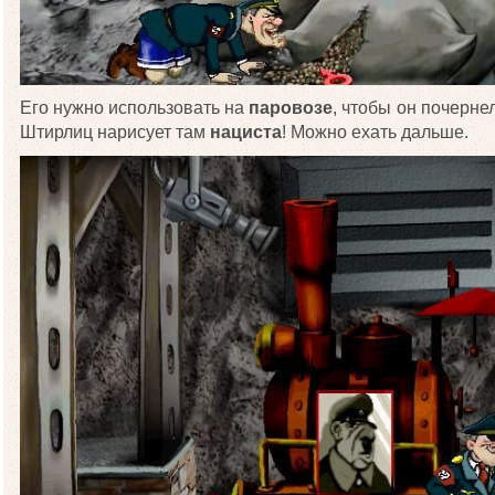
Его нужно использовать на
паровозе
, чтобы он почерне
Штирлиц нарисует там
нациста
! Можно ехать дальше.