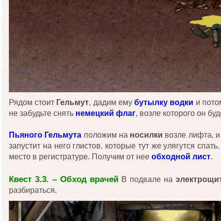
Рядом стоит
Гельмут
, дадим ему
бутылку водки
и пото
не забудьте снять
немецкий флаг
, возле которого он буд
Пьяного Гельмута
положим на
носилки
возле лифта, и
запустит на него глистов, которые тут же улягутся спать
место в регистратуре. Получим от нее
обходной лист
.
Квест 3.3. – Обход врачей
В подвале на
электрощи
разбираться.