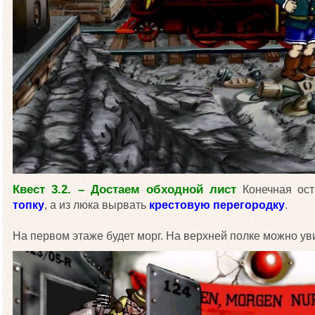
Квест 3.2. – Достаем обходной лист
Конечная ост
топку
, а из люка вырвать
крестовую перегородку
.
На первом этаже будет морг. На верхней полке можно у