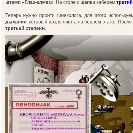
штамп «Глаз-алмаз»
. На столе с
шапки
заберем
третий
Теперь нужно пройти гинеколога, для этого использу
дыхания
, который возле лифта на первом этаже. Посл
третьей степени
.