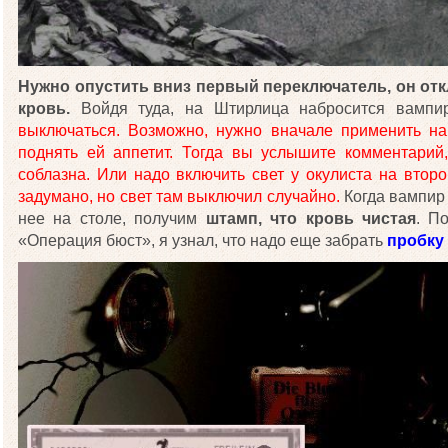
Нужно опустить вниз первый переключатель, он отк
кровь.
Войдя туда, на Штирлица набросится вампи
выключаться. Возможно, нужно вначале применить на
поднять ей аппетит. Тогда вы услышите комментарий,
соблазна. Или надо включить свет у окулиста на второ
задумано, но свет там выключил случайно.
Когда вампир 
нее на столе, получим
штамп, что кровь чистая
. П
«Операция бюст», я узнал, что надо еще забрать
пробку