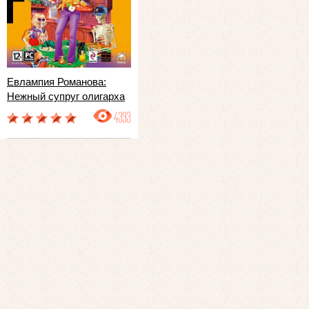
Евлампия Романова:
Нежный супруг олигарха
4393