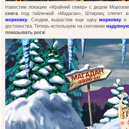
Навестим локацию «Крайний север» с дедом Морозом
снега
под табличкой «Мадаган», Штирлиц слепит
с
морковку
. Сходим, вырастим еще одну
морковку
и в
достоинства. Теперь используем на снеговике
надувну
показывать рога
!