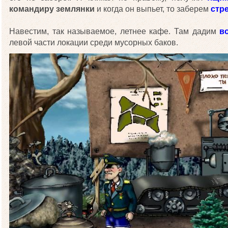
командиру землянки
и когда он выпьет, то заберем
стре
Навестим, так называемое, летнее кафе. Там дадим
в
левой части локации среди мусорных баков.