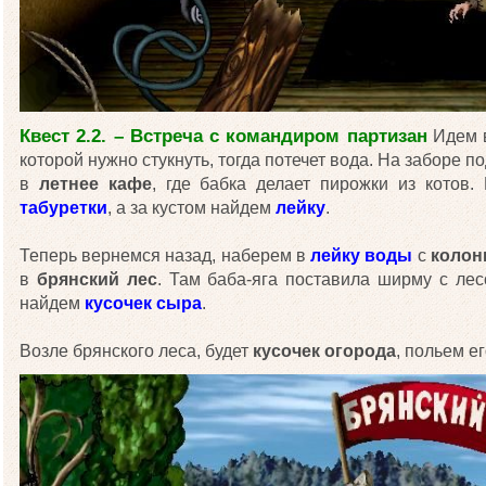
Квест 2.2. – Встреча с командиром партизан
Идем 
которой нужно стукнуть, тогда потечет вода. На заборе 
в
летнее кафе
, где бабка делает пирожки из котов
табуретки
, а за кустом найдем
лейку
.
Теперь вернемся назад, наберем в
лейку воды
с
колон
в
брянский лес
. Там баба-яга поставила ширму с лес
найдем
кусочек сыра
.
Возле брянского леса, будет
кусочек огорода
, польем е