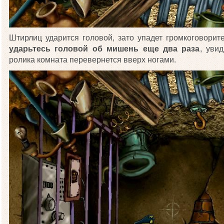
Штирлиц ударится головой, зато упадет громкоговорит
ударьтесь головой об мишень еще два раза
, уви
ролика комната перевернется вверх ногами.