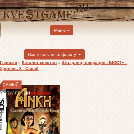
Меню
Все квесты по алфавиту:
Главная
»
Каталог квестов
»
Штырлиц: операция «БЮСТ» -
Уровень 2 - Сарай
САМЫЙ
ПОПУЛЯРНЫЙ