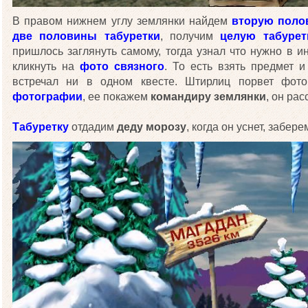
В правом нижнем углу землянки найдем
вторую поло
две половины табуретки
, получим
целую табурет
пришлось заглянуть самому, тогда узнал что нужно в 
кликнуть на
фото связного
. То есть взять предмет 
встречал ни в одном квесте. Штирлиц порвет фо
фотографии
, ее покажем
командиру землянки
, он рас
Табуретку
отдадим
деду морозу
, когда он уснет, забер