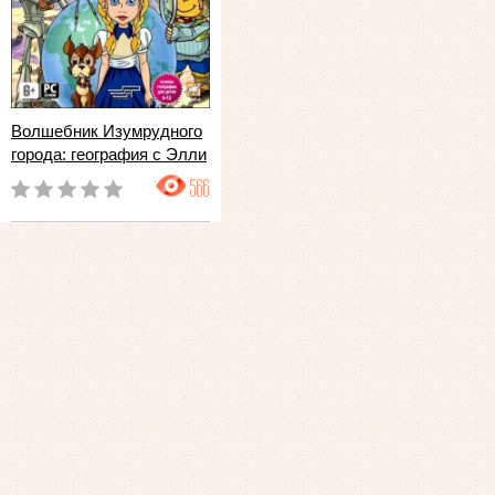
Волшебник Изумрудного
города: география с Элли
566