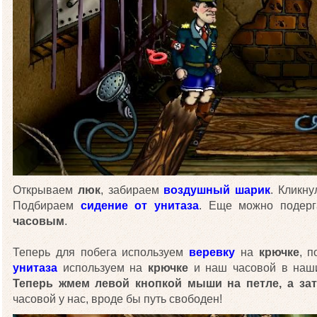
Открываем
люк
, забираем
воздушный шарик
. Кликн
Подбираем
сидение от унитаза
. Еще можно подер
часовым
.
Теперь для побега используем
веревку
на
крючке
, 
унитаза
используем на
крючке
и наш часовой в наших
Теперь жмем левой кнопкой мыши на петле, а зат
часовой у нас, вроде бы путь свободен!