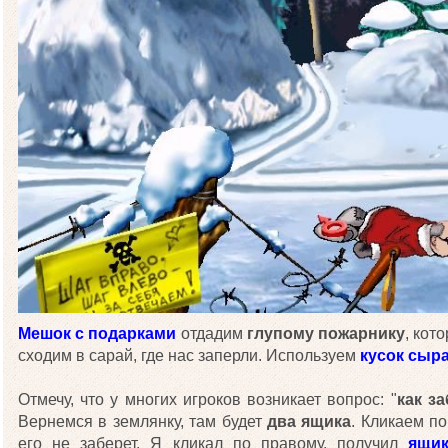
Мешок с подарками
отдадим
глупому пожарнику
, кот
сходим в сарай, где нас заперли. Используем
кусок сыр
Отмечу, что у многих игроков возникает вопрос: "
как з
Вернемся в землянку, там будет
два ящика
. Кликаем по
его не заберет. Я кликал по правому, получил
ящик