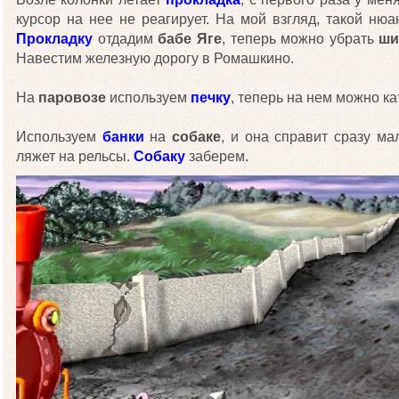
курсор на нее не реагирует. На мой взгляд, такой ню
Прокладку
отдадим
бабе Яге
, теперь можно убрать
ши
Навестим железную дорогу в Ромашкино.
На
паровозе
используем
печку
, теперь на нем можно к
Используем
банки
на
собаке
, и она справит сразу м
ляжет на рельсы.
Собаку
заберем.