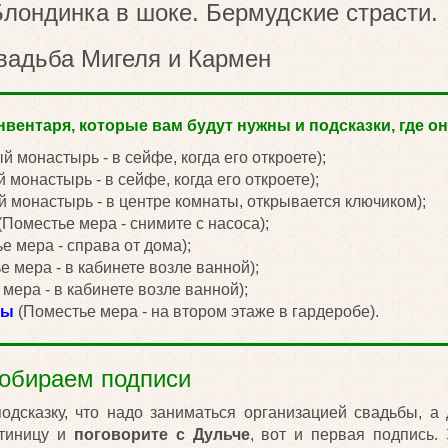
лондинка в шоке. Бермудские страсти.
Свадьба Мигеля и Кармен
вентаря, которые вам будут нужны и подсказки, где он
 монастырь - в сейфе, когда его откроете);
монастырь - в сейфе, когда его откроете);
 монастырь - в центре комнаты, открывается ключиком);
(Поместье мера - снимите с насоса);
е мера - справа от дома);
 мера - в кабинете возле ванной);
мера - в кабинете возле ванной);
ды
(Поместье мера - на втором этаже в гардеробе).
Собираем подписи
одсказку, что надо заниматься организацией свадьбы, а
стиницу и
поговорите с Дульче
, вот и первая подпись.