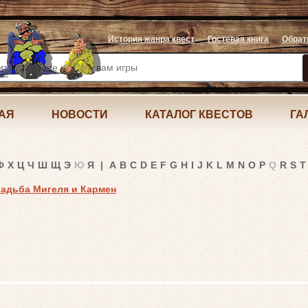
История жанра квест
Гостевая книга
Обрат
АЯ
НОВОСТИ
КАТАЛОГ КВЕСТОВ
ГА
Ф
Х
Ц
Ч
Ш
Щ
Э
Ю
Я
|
A
B
C
D
E
F
G
H
I
J
K
L
M
N
O
P
Q
R
S
T
Свадьба Мигеля и Кармен