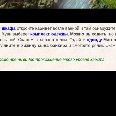
т шкафа
откройте
кабинет
возле ванной и там обнаружит
е
Хуан выберет
комплект одежды
.
Можно выходить
, но
Морганой. Окажемся за частоколом. Отдайте
одежду
Миге
гляните в хижину сына банкира
и смотрите ролик. Окаж
осмотреть видео-прохождение этого уровня квеста.