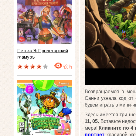
Петька 9: Пролетарский
гламуръ
48374
Возвращаемся в мон
Санни узнала код от
будем играть в мини-иг
Здесь имеется три ше
11, 05.
Вставьте недо
мера!
Кликните по 4
портрет
красивой ж