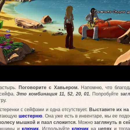
астырь.
Поговорите с Хавьером.
Напомню, что благод
 сейфа.
Это комбинация 11, 52, 20, 01.
Попробуйте
заг
ру.
стеренки с сейфами и одна отсутствует.
Выставите их на 
стающую
шестерню
. Она уже есть в инвентаре, мы ее под
 колесу мышкой и пазл сложится.
Можно
заглянуть в с
енщины и
ключик
. Используйте
ключик
на
цепях
и тогда