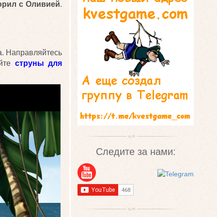
орил с Оливией
.
са. Направляйтесь
айте
струны для
Следите за нами: