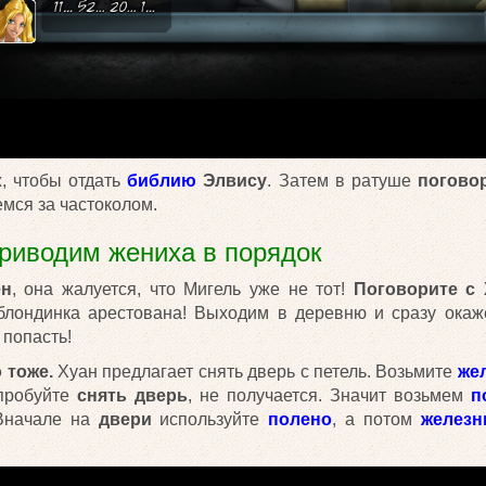
, чтобы отдать
библию
Элвису
. Затем в ратуше
погово
мся за частоколом.
Приводим жениха в порядок
ен
, она жалуется, что Мигель уже не тот!
Поговорите с
ь блондинка арестована! Выходим в деревню и сразу ока
 попасть!
 тоже.
Хуан предлагает снять дверь с петель. Возьмите
же
пробуйте
снять дверь
, не получается. Значит возьмем
п
Вначале на
двери
используйте
полено
, а потом
железн