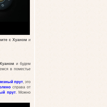
рите с Хуаном
и
 Хуаном
и будем
жемся в поместье
лезный прут
, это
олено
справа от
ый прут
. Можно