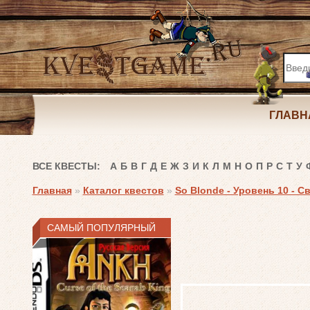
ГЛАВН
ВСЕ КВЕСТЫ:
А
Б
В
Г
Д
Е
Ж
З
И
К
Л
М
Н
О
П
Р
С
Т
У
Главная
»
Каталог квестов
»
So Blonde - Уровень 10 - 
САМЫЙ ПОПУЛЯРНЫЙ