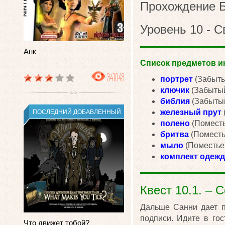
Прохождение Б
Уровень 10 - 
Анк
Список предметов ин
341049
портрет
(Забытый
ключик
(Забытый 
библия
(Забытый
железный прут
ПОСЛЕДНИЙ ДОБАВЛЕННЫЙ
полено
(Поместь
бритва
(Поместье
мыло
(Поместье 
комплект одеж
Квест 10.1. – 
Дальше Санни дает п
подписи. Идите в го
Что движет тобой?