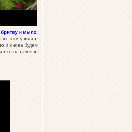
е
бритву
и
мыло
.
 при этом увидите
лю
и снова будем
итесь на галеоне