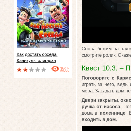
Снова бежим на пляж
Как достать соседа.
смотрите ролик. Окаже
Каникулы олигарха
Квест 10.3. – 
35695
Поговорите с Карм
играть за него, вед
мера. Засада в дом не
Двери закрыты, окно
ручка от насоса
. По
дома в
поленнице
. 
входить в дом
.