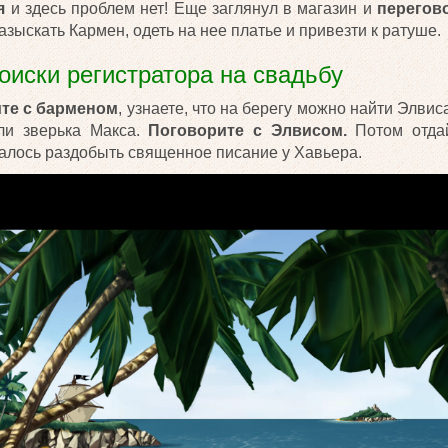
я
и здесь проблем нет! Еще заглянул в магазин и
перегов
зыскать Кармен, одеть на нее платье и привезти к ратуше.
Поиски регистратора на свадьбу
те с барменом
, узнаете, что на берегу можно найти Элви
или зверька Макса.
Поговорите с Элвисом.
Потом отд
талось раздобыть священное писание у Хавьера.