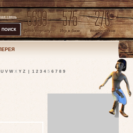
5699
575
270
ная связь
ПОИСК
Дней порталу
Игр в базе
подписчиков
ЛЕРЕЯ
U
V
W
X
Y
Z
|
1
2
3
4
5
6
7
8
9