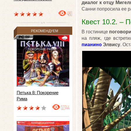
диалог к отцу Мигел
Санни попросила ее ра
480
Квест 10.2. – 
РЕКОМЕНДУЕМ
В гостинице
поговори
на пляж, где встрет
пианино
Элвису
. Ос
Петька 8: Покорение
Рима
52744