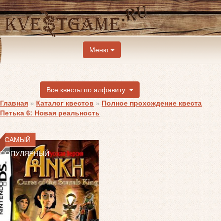
Меню
Все квесты по алфавиту:
Главная
»
Каталог квестов
»
Полное прохождение квеста
Петька 6: Новая реальность
САМЫЙ
ПОПУЛЯРНЫЙ