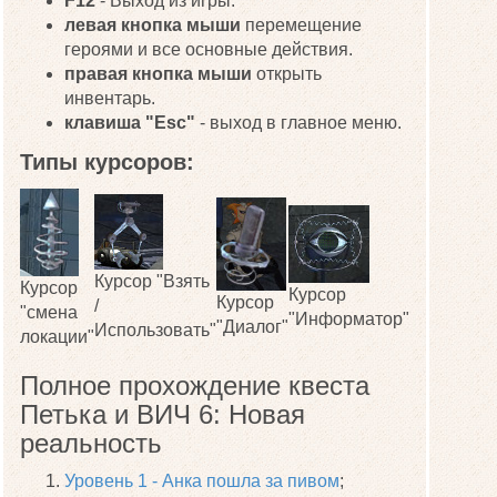
F12
- Выход из игры.
левая кнопка мыши
перемещение
героями и все основные действия.
правая кнопка мыши
открыть
инвентарь.
клавиша "Esc"
- выход в главное меню.
Типы курсоров:
Курсор "Взять
Курсор
Курсор
Курсор
/
"смена
"Информатор"
"Диалог"
Использовать"
локации"
Полное прохождение квеста
Петька и ВИЧ 6: Новая
реальность
Уровень 1 - Анка пошла за пивом
;