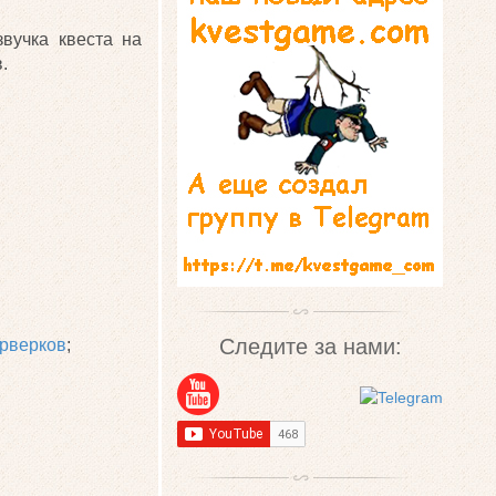
вучка квеста на
.
Следите за нами:
ерверков
;