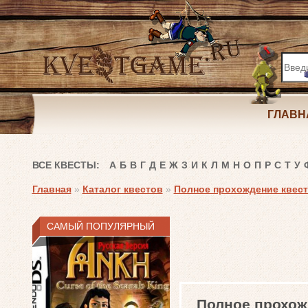
ГЛАВН
ВСЕ КВЕСТЫ:
А
Б
В
Г
Д
Е
Ж
З
И
К
Л
М
Н
О
П
Р
С
Т
У
Главная
»
Каталог квестов
»
Полное прохождение квест
САМЫЙ ПОПУЛЯРНЫЙ
Полное прохож