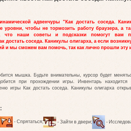
намической адвенчуры "Как достать соседа. Кани
е уровни, чтобы не тормозить работу браузера, а т
ь, что наши советы и подсказки помогут вам п
к достать соседа. Каникулы олигарха, а если возникн
й и мы сможем вам помочь, так как лично прошли эту 
бится мышка. Будьте внимательны, курсор будет менятьс
добится при прохождении игры. Инвентарь находится
еню игры Как достать соседа. Каникулы олигарха откры
:
- Спрятаться;
- Зайти в двери;
- Исследов