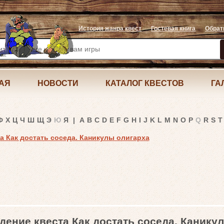
История жанра квест
Гостевая книга
Обрат
АЯ
НОВОСТИ
КАТАЛОГ КВЕСТОВ
ГА
Ф
Х
Ц
Ч
Ш
Щ
Э
Ю
Я
|
A
B
C
D
E
F
G
H
I
J
K
L
M
N
O
P
Q
R
S
T
а Как достать соседа. Каникулы олигарха
дение квеста Как достать соседа. Канику