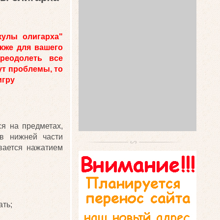
кулы олигарха"
акже для вашего
реодолеть все
ут проблемы, то
игру
я на предметах,
 в нижней части
вается нажатием
ать;