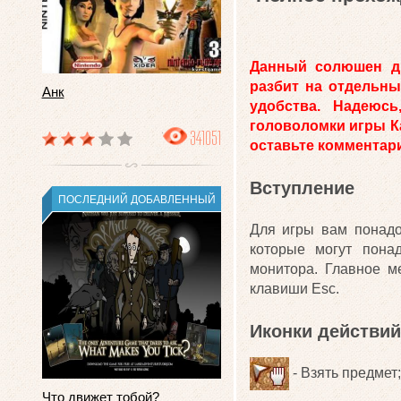
Данный солюшен ди
разбит на отдельны
Анк
удобства. Надеюс
головоломки игры Ка
341051
оставьте комментари
Вступление
ПОСЛЕДНИЙ ДОБАВЛЕННЫЙ
Для игры вам понадо
которые могут пона
монитора. Главное м
клавиши Esc.
Иконки действий
- Взять предмет;
Что движет тобой?