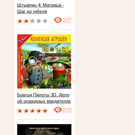
Штырлиц 4: Матрица -
Шаг до гибели
30222
Братья Пилоты 3D. Дело
об огородных вредителях
25528