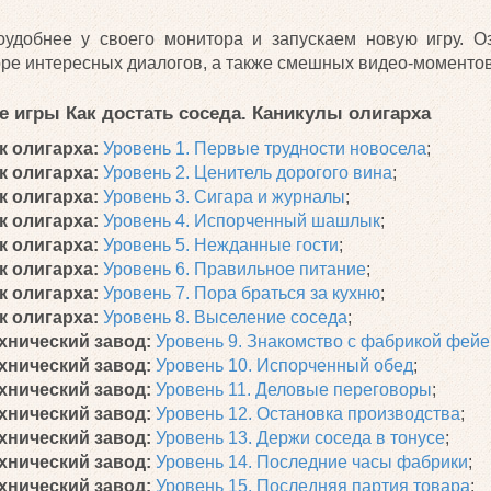
оудобнее у своего монитора и запускаем новую игру. Оз
море интересных диалогов, а также смешных видео-моментов
 игры Как достать соседа. Каникулы олигарха
к олигарха:
Уровень 1. Первые трудности новосела
;
к олигарха:
Уровень 2. Ценитель дорогого вина
;
к олигарха:
Уровень 3. Сигара и журналы
;
к олигарха:
Уровень 4. Испорченный шашлык
;
к олигарха:
Уровень 5. Нежданные гости
;
к олигарха:
Уровень 6. Правильное питание
;
к олигарха:
Уровень 7. Пора браться за кухню
;
к олигарха:
Уровень 8. Выселение соседа
;
хнический завод:
Уровень 9. Знакомство с фабрикой фей
хнический завод:
Уровень 10. Испорченный обед
;
хнический завод:
Уровень 11. Деловые переговоры
;
хнический завод:
Уровень 12. Остановка производства
;
хнический завод:
Уровень 13. Держи соседа в тонусе
;
хнический завод:
Уровень 14. Последние часы фабрики
;
хнический завод:
Уровень 15. Последняя партия товара
;