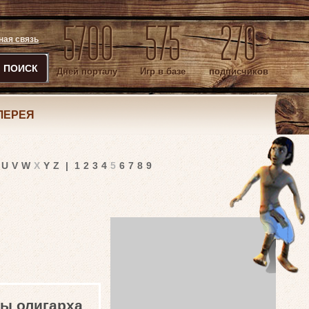
5700
575
270
ная связь
ПОИСК
Дней порталу
Игр в базе
подписчиков
ЛЕРЕЯ
U
V
W
X
Y
Z
|
1
2
3
4
5
6
7
8
9
лы олигарха