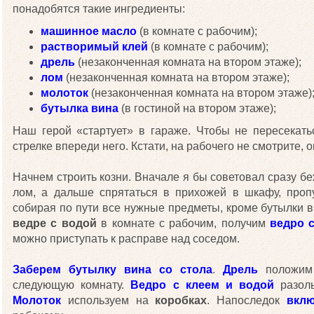
понадобятся такие ингредиенты:
машинное масло
(в комнате с рабочим);
растворимый клей
(в комнате с рабочим);
дрель
(незаконченная комната на втором этаже);
лом
(незаконченная комната на втором этаже);
молоток
(незаконченная комната на втором этаже)
бутылка вина
(в гостиной на втором этаже);
Наш герой «стартует» в гараже. Чтобы не пересекать
стрелке впереди него. Кстати, на рабочего не смотрите, о
Начнем строить козни. Вначале я бы советовал сразу бе
лом, а дальше спрятаться в прихожей в шкафу, проп
собирая по пути все нужные предметы, кроме бутылки 
ведре с водой
в комнате с рабочим, получим
ведро 
можно приступать к расправе над соседом.
Заберем бутылку вина со стола
.
Дрель
положи
следующую комнату.
Ведро с клеем и водой
разол
Молоток
используем на
коробках
. Напоследок
вкл