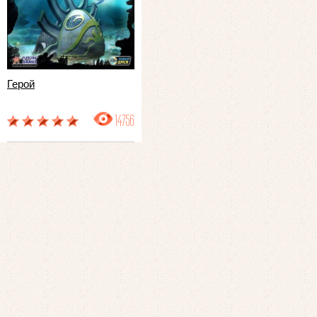
Герой
14756