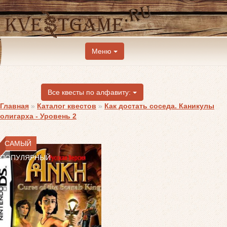
Меню
Все квесты по алфавиту:
Главная
»
Каталог квестов
»
Как достать соседа. Каникулы
олигарха - Уровень 2
САМЫЙ
ПОПУЛЯРНЫЙ