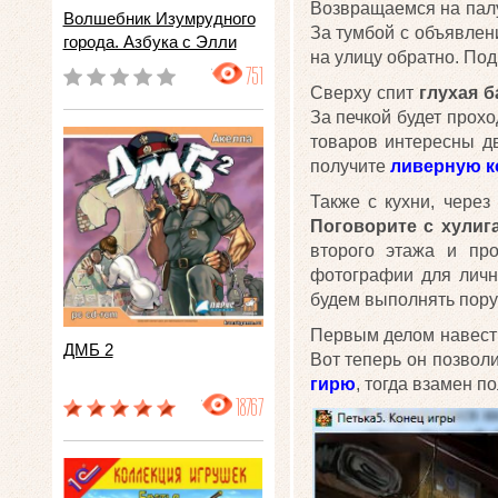
Возвращаемся на палу
Волшебник Изумрудного
За тумбой с объявлен
города. Азбука с Элли
на улицу обратно. Под
751
Сверху спит
глухая б
За печкой будет прохо
товаров интересны д
получите
ливерную к
Также с кухни, через
Поговорите с хулиг
второго этажа и пр
фотографии для лично
будем выполнять пору
Первым делом навест
ДМБ 2
Вот теперь он позвол
гирю
, тогда взамен п
18767