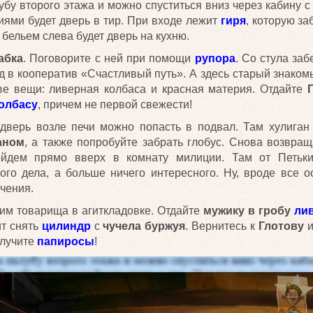
бу второго этажа и можно спуститься вниз через кабину с
иями будет дверь в тир. При входе лежит
гиря
, которую з
 бельем слева будет дверь на кухню.
абка
. Поговорите с ней при помощи
рупора
. Со стула за
д в кооператив «Счастливый путь». А здесь старый знаком
ве вещи: ливерная колбаса и красная материя. Отдайте
олбасу
, причем не первой свежести!
 дверь возле печи можно попасть в подвал. Там хулиган
аном
, а также попробуйте забрать глобус. Снова возвра
ойдем прямо вверх в комнату милиции. Там от Петьк
го дела, а больше ничего интересного. Ну, вроде все о
чения.
им товарища в агиткладовке. Отдайте
мужику в гробу
ли
ит снять
цилиндр
с
чучела буржуя
. Вернитесь к
Глотову
и
олучите
папиросы
!