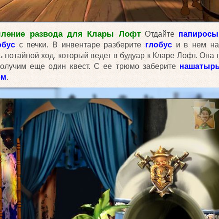
мление развода для Клары Лофт
Отдайте
папиросы
обус
с печки. В инвентаре разберите
глобус
и в нем н
ть потайной ход, который ведет в будуар к Кларе Лофт. Он
 получим еще один квест. С ее трюмо заберите
нашатыр
ем
.