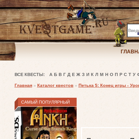
ГЛАВН
ВСЕ КВЕСТЫ:
А
Б
В
Г
Д
Е
Ж
З
И
К
Л
М
Н
О
П
Р
С
Т
У
Главная
»
Каталог квестов
»
Петька 5: Конец игры - Ур
САМЫЙ ПОПУЛЯРНЫЙ