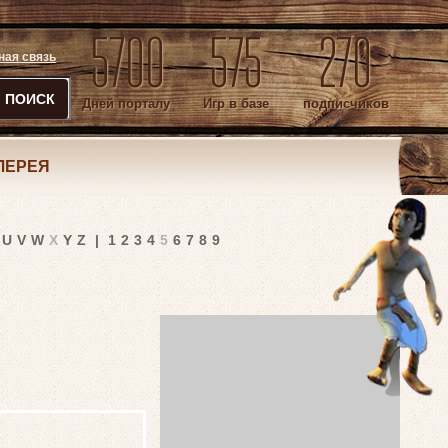
5700
575
270
ная связь
ПОИСК
Дней порталу
Игр в базе
подписчиков
ЛЕРЕЯ
U
V
W
X
Y
Z
|
1
2
3
4
5
6
7
8
9