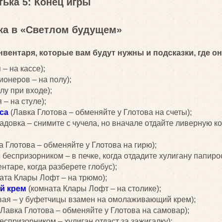
ька 5: Конец игры
ька в «Светлом будущем»
вентаря, которые вам будут нужны и подсказки, где он
– на кассе);
онеров – на полу);
лу при входе);
 – на стуле);
са
(Лавка Глотова – обменяйте у Глотова на счеты);
адовка – снимите с чучела, но вначале отдайте ливерную ко
 Глотова – обменяйте у Глотова на гирю);
 беспризорником – в печке, когда отдадите хулигану папиро
нтаре, когда разберете глобус);
ата Клары Лофт – на трюмо);
й крем
(комната Клары Лофт – на столике);
ая – у буфетчицы взамен на омолаживающий крем);
Лавка Глотова – обменяйте у Глотова на самовар);
еспризорником – хулиган отдаст за зажигалку);