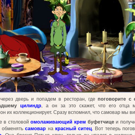
через дверь и попадем в ресторан, где
поговорите с
адшему
цилиндр
, а он за это скажет, что его отца 
он их коллекционирует. Сразу вспомнил, что самовар мы ви
те в столовой
омолаживающий крем
буфетчице
и получ
 обменять
самовар
на
красный ситец
. Вот теперь пого