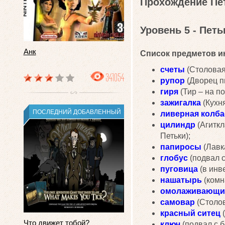
Прохождение Пет
Уровень 5 - Пет
Анк
Список предметов ин
счеты
(Столовая 
341054
рупор
(Дворец пи
гиря
(Тир – на по
зажигалка
(Кухня
ПОСЛЕДНИЙ ДОБАВЛЕННЫЙ
ливерная колба
цилиндр
(Агиткл
Петьки);
папиросы
(Лавка
глобус
(подвал с
пуговица
(в инве
нашатырь
(комн
омолаживающи
самовар
(Столов
красный ситец
(
Что движет тобой?
ключ
(подвал с б