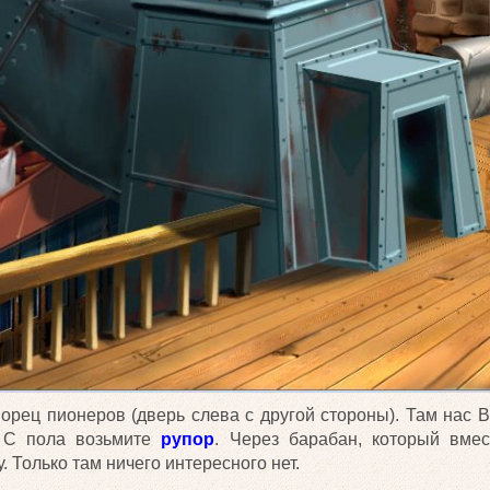
орец пионеров (дверь слева с другой стороны). Там нас 
. С пола возьмите
рупор
. Через барабан, который вме
. Только там ничего интересного нет.