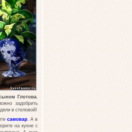
 сыном Глотова
.
можно задобрить
дели в столовой!
ите
самовар
. А в
ворите на кухне с