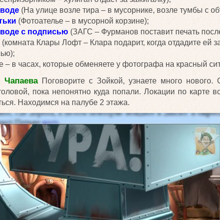
зводе
(На улице возле тира – в мусорнике, возле тумбы с о
тьки
(Фотоателье – в мусорной корзине);
зводе с подписью
(ЗАГС – Фурманов поставит печать после
(комната Клары Лофт – Клара подарит, когда отдадите ей з
ью);
 – в часах, которые обменяете у фотографа на красный сит
и Чапаева
Поговорите с Зойкой, узнаете много нового. 
толовой, пока непонятно куда попали. Локации по карте в
ться. Находимся на палубе 2 этажа.