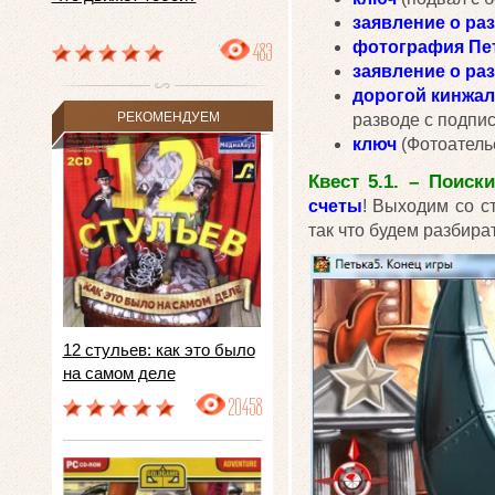
заявление о ра
483
фотография Пе
заявление о ра
дорогой кинжал
РЕКОМЕНДУЕМ
разводе с подпис
ключ
(Фотоателье
Квест 5.1. – Поиск
счеты
! Выходим со с
так что будем разбира
12 стульев: как это было
на самом деле
20458