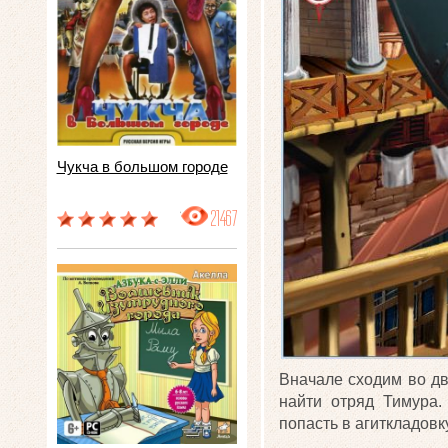
Чукча в большом городе
21467
Вначале сходим во дв
найти отряд Тимура
попасть в агиткладовку