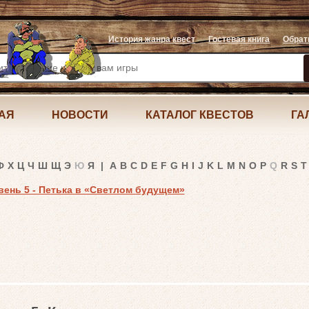
История жанра квест
Гостевая книга
Обрат
АЯ
НОВОСТИ
КАТАЛОГ КВЕСТОВ
ГА
Ф
Х
Ц
Ч
Ш
Щ
Э
Ю
Я
|
A
B
C
D
E
F
G
H
I
J
K
L
M
N
O
P
Q
R
S
T
овень 5 - Петька в «Светлом будущем»