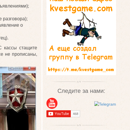
бъявлениями);
 разговора);
аявление о
ец).
С кассы стащите
се не прописаны,
Следите за нами: