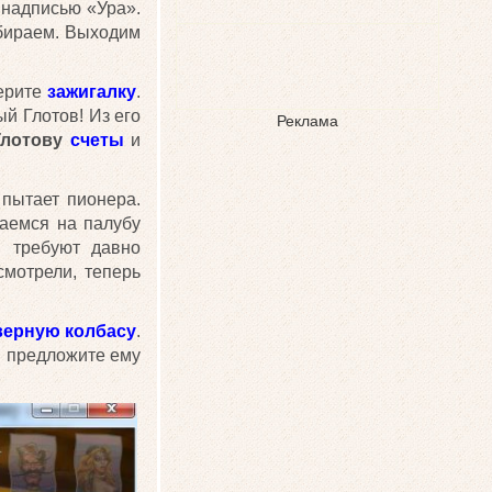
 надписью «Ура».
абираем. Выходим
берите
зажигалку
.
ый Глотов! Из его
Реклама
Глотову
счеты
и
 пытает пионера.
щаемся на палубу
и требуют давно
смотрели, теперь
верную колбасу
.
 предложите ему