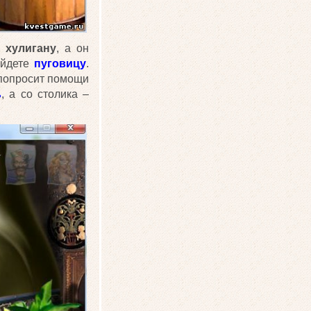
хулигану
, а он
айдете
пуговицу
.
а попросит помощи
ь
, а со столика –