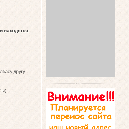
и находятся:
лбасу другу
сы);