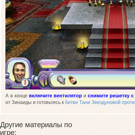
А в конце
включите вентилятор
и
снимите решетку с
от Зинаиды и готовьтесь к
битве Тани Звездуновой прот
Другие материалы по
игре: