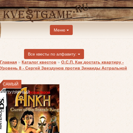
Меню
Все квесты по алфавиту:
Главная
»
Каталог квестов
»
О.С.П. Как достать квартиру -
Уровень 8 - Сергей Звездунов против Зинаиды Астральной
САМЫЙ
ПОПУЛЯРНЫЙ