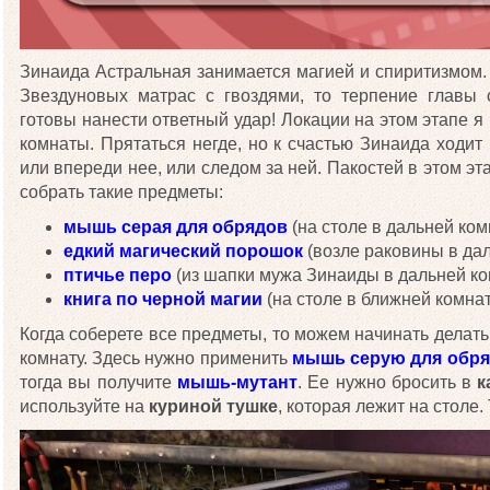
Зинаида Астральная занимается магией и спиритизмом. 
Звездуновых матрас с гвоздями, то терпение главы 
готовы нанести ответный удар! Локации на этом этапе 
комнаты. Прятаться негде, но к счастью Зинаида ходит п
или впереди нее, или следом за ней. Пакостей в этом эт
собрать такие предметы:
мышь серая для обрядов
(на столе в дальней ком
едкий магический порошок
(возле раковины в дал
птичье перо
(из шапки мужа Зинаиды в дальней ко
книга по черной магии
(на столе в ближней комнат
Когда соберете все предметы, то можем начинать делат
комнату. Здесь нужно применить
мышь серую для обр
тогда вы получите
мышь-мутант
. Ее нужно бросить в
к
используйте на
куриной тушке
, которая лежит на столе