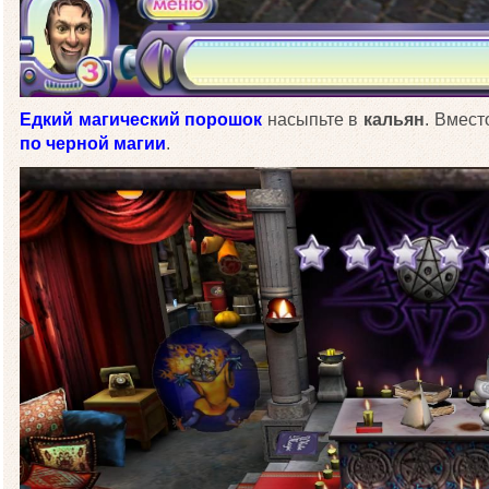
Едкий магический порошок
насыпьте в
кальян
. Вмес
по черной магии
.