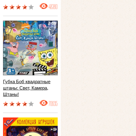
48380
Губка Боб квадратные
штаны: Свет, Камера,
Штаны!
70695