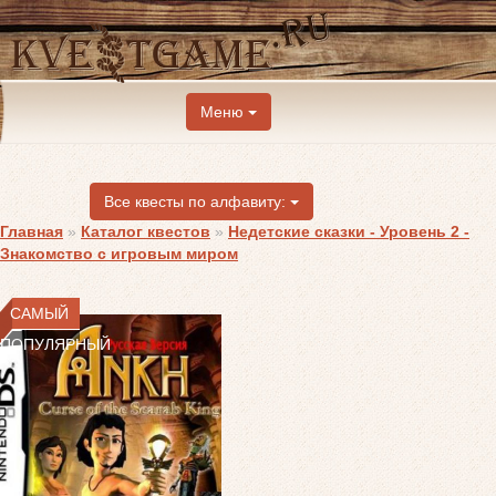
Меню
Все квесты по алфавиту:
Главная
»
Каталог квестов
»
Недетские сказки - Уровень 2 -
Знакомство с игровым миром
САМЫЙ
ПОПУЛЯРНЫЙ