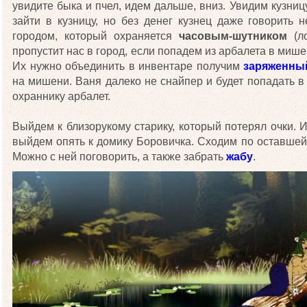
увидите быка и пчел, идем дальше, вниз. Увидим кузни
зайти в кузницу, но без денег кузнец даже говорить 
городом, который охраняется
часовым-шутником
(ло
пропустит нас в город, если попадем из арбалета в миш
Их нужно объединить в инвентаре получим
заряженны
на мишени. Ваня далеко не снайпер и будет попадать в
охраннику арбалет.
Выйдем к близорукому старику, который потерял очки. 
выйдем опять к домику Боровичка. Сходим по оставшей
Можно с ней поговорить, а также забрать
жабу
.