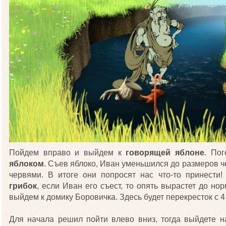
Пойдем вправо и выйдем к
говорящей яблоне
. По
яблоком
. Съев яблоко, Иван уменьшился до размеров ч
червями. В итоге они попросят нас что-то принести
грибок
, если Иван его съест, то опять вырастет до н
выйдем к домику Боровичка. Здесь будет перекресток с 4
Для начала решил пойти влево вниз, тогда выйдете н