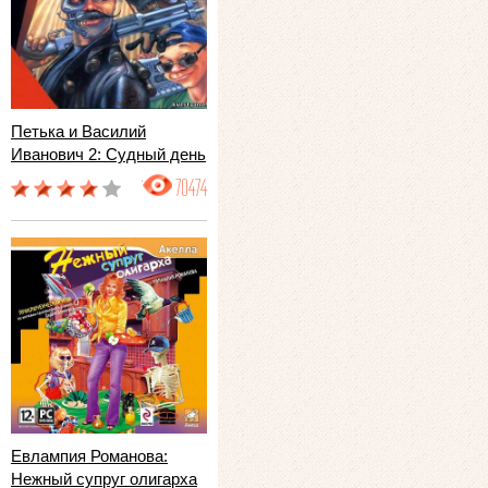
Петька и Василий
Иванович 2: Судный день
70474
Евлампия Романова:
Нежный супруг олигарха