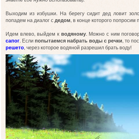
Выходим из избушки. На берегу сидит дед ловит зол
попадем на диалог с
дедом
, в конце которого попросим 
Идем влево, выйдем к
водяному
. Можно с ним погово
сапог
. Если
попытаемся набрать воды с речки
, то п
решето
, через которое водяной разрешил брать воду!