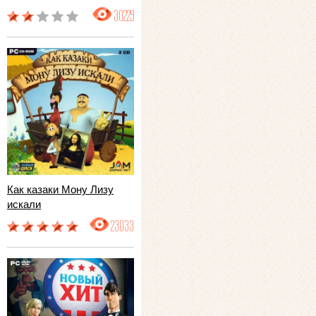
30229
Как казаки Мону Лизу
искали
23033