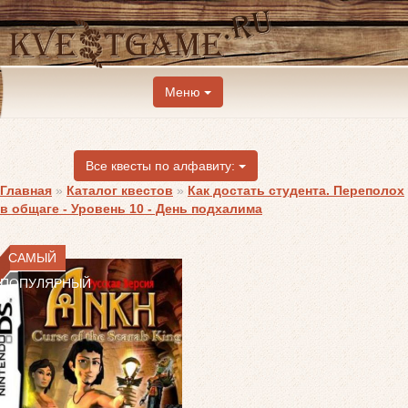
Меню
Все квесты по алфавиту:
Главная
»
Каталог квестов
»
Как достать студента. Переполох
в общаге - Уровень 10 - День подхалима
САМЫЙ
ПОПУЛЯРНЫЙ