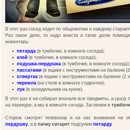
В этот раз сосед ходит по общежитию и каждому стараетс
Раз такое дело, то надо внести и свою долю помощи
инвентарь:
петарда
(в тумбочке, в комнате соседа);
клей
(в тумбочке, в комнате соседа);
подушка-пердушка
(в тумбочке, в комнате соседа);
пассатижи
(в ящике с инструментами на балконе (2 
отвертка
(в ящике с инструментами на балконе (2 э
чернила
(на столе в комнате студенток);
лук
(в холодильнике на кухне).
В этот раз я не собирал вначале все предметы, а сразу 
на перекуре, а мы в комнате соседа. Заглянем в
тумбоч
Сторож смотрит телевизор и на нас внимания не 
пердушку
, а в
пачку сигарет
подсунем
петарду
.