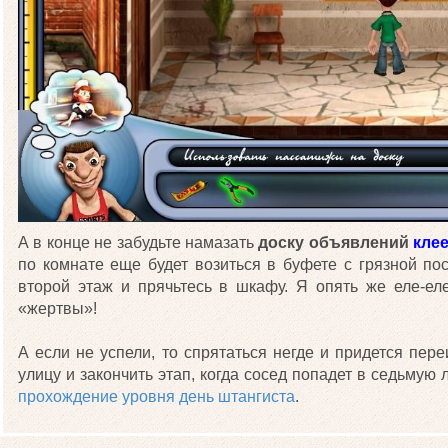
А в конце не забудьте намазать
доску объявлений
кле
по комнате еще будет возиться в буфете с грязной по
второй этаж и прячьтесь в шкафу. Я опять же еле-е
«жертвы»!
А если не успели, то спрятаться негде и придется пер
улицу и закончить этап, когда сосед попадет в седьмую
прохождение уровня день штангиста
.