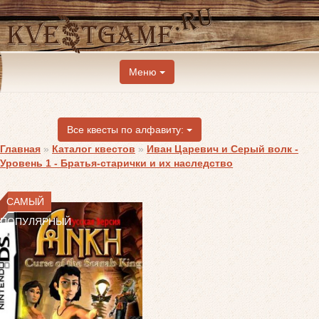
Меню
Все квесты по алфавиту:
Главная
»
Каталог квестов
»
Иван Царевич и Серый волк -
Уровень 1 - Братья-старички и их наследство
САМЫЙ
ПОПУЛЯРНЫЙ