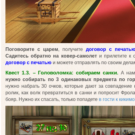
Поговорите с царем
, получите
договор с печать
Садитесь обратно на ковер-самолет
и прилетите к 
договор с печатью
и можете отправлять по своим делам
Квест 1.3. – Головоломка: собираем санки.
А нам
нужно собирать по 3 одинаковых предмета по гор
нужно набрать 30 очков, которые дают за совпадение 
ролик, как волк превратиться в санки и попросит Фрол
бояр. Нужно их спасать, только попадете
в гости к киким