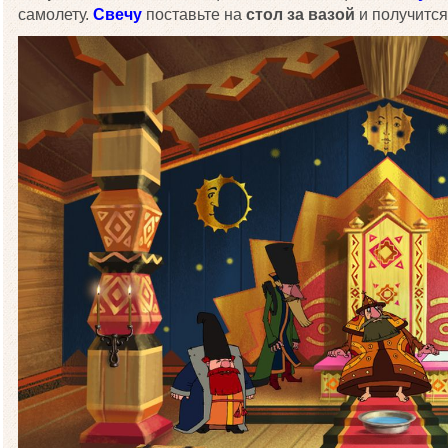
самолету.
Свечу
поставьте на
стол за вазой
и получится