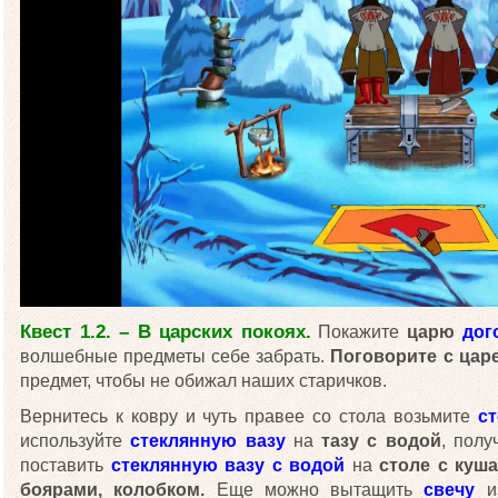
Квест 1.2. – В царских покоях.
Покажите
царю
дог
волшебные предметы себе забрать.
Поговорите с цар
предмет, чтобы не обижал наших старичков.
Вернитесь к ковру и чуть правее со стола возьмите
с
используйте
стеклянную вазу
на
тазу с водой
, пол
поставить
стеклянную вазу с водой
на
столе с куш
боярами, колобком.
Еще можно вытащить
свечу
из