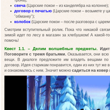
трона);
свеча
(Царские покои – из канделябра на колонне);
договор с печатью
(Царские покои – возьмете у ца
"обманку");
колобок
(Царские покои – после разговора с царем,
Смотрим вступительный ролик. Пока что никакой связ
зимой идет по лесу в магазин за хлебушком! А какой-т
помочь!
Квест 1.1. – Делим волшебные предметы.
Идит
Поговорите с тремя братьями.
Оказывается, они всю 
вещи. В диалоге предложите им владеть вещами по 
договор. Идея старикам понравится, один из них тут же 
и ознакомьтесь с ним. Значит можно
садиться на ковер