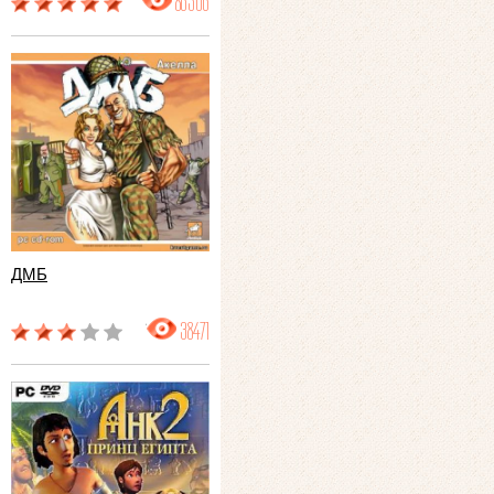
86506
ДМБ
38471