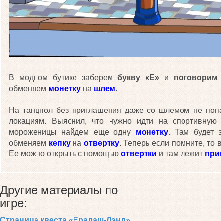
В модном бутике заберем
букву «Е»
и
поговорим
обменяем
монетку
на
шлем
.
На танцпол без приглашения даже со шлемом не попас
локациям. Выяснил, что нужно идти на спортивную 
мороженицы найдем еще одну
монетку
. Там будет
обменяем
кепку
на
отвертку
. Теперь если помните, то
Ее можно открыть с помощью
отвертки
и там лежит
при
Другие материалы по
игре:
Страница квеста «Ералаш-Лэнд»