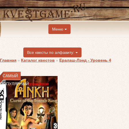
Меню
Все квесты по алфавиту:
Главная
»
Каталог квестов
»
Ералаш-Лэнд - Уровень 4
САМЫЙ
ПОПУЛЯРНЫЙ