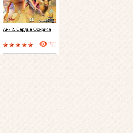
Анк 2. Сердце Осириса
17250