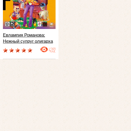
Евлампия Романова:
Нежный супруг олигарха
4392