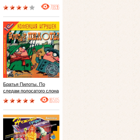
70696
Братья Пилоты. По
следам полосатого слона
86505