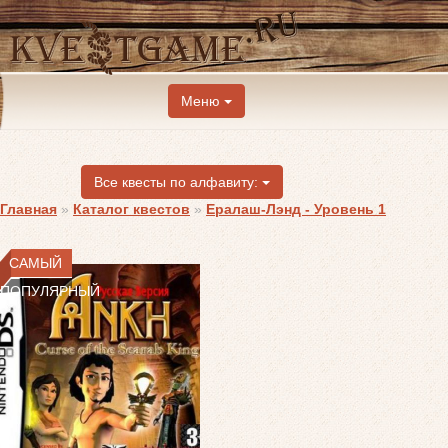
Меню
Все квесты по алфавиту:
Главная
»
Каталог квестов
»
Ералаш-Лэнд - Уровень 1
САМЫЙ
ПОПУЛЯРНЫЙ