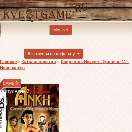
Меню
Все квесты по алфавиту:
Главная
»
Каталог квестов
»
Dangerous Heaven - Уровень 11 -
Ноев ковчег
САМЫЙ
ПОПУЛЯРНЫЙ