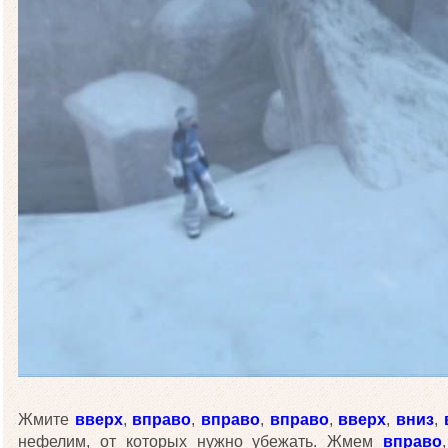
Жмите
вверх
,
вправо
,
вправо
,
вправо
,
вверх
,
вниз
,
нефелим, от которых нужно убежать. Жмем
вправо