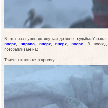
В этот раз нужно дотянуться до копья судьбы. Управ
вверх
,
вправо
,
вверх
,
вверх
,
вверх
. В послед
поторапливает нас.
Тристан готовится к прыжку.