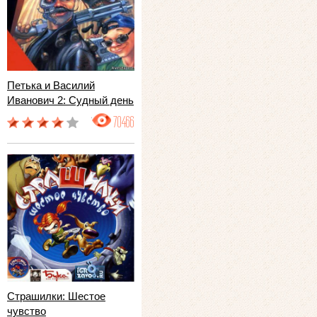
Петька и Василий
Иванович 2: Судный день
70466
Страшилки: Шестое
чувство