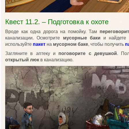
Квест 11.2. – Подготовка к охоте
Вроде как одна дорога на помойку. Там
переговори
канализации. Осмотрите
мусорные баки
и найдет
используйте
пакет
на
мусорном баке
, чтобы получить
п
Загляните в аптеку и
поговорите с девушкой
. По
открытый люк
в канализацию.