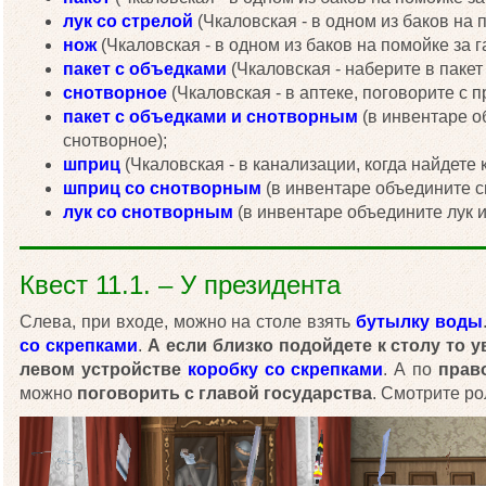
лук со стрелой
(Чкаловская - в одном из баков на 
нож
(Чкаловская - в одном из баков на помойке за 
пакет с объедками
(Чкаловская - наберите в пакет
снотворное
(Чкаловская - в аптеке, поговорите с 
пакет с объедками и снотворным
(в инвентаре о
снотворное);
шприц
(Чкаловская - в канализации, когда найдете 
шприц со снотворным
(в инвентаре объедините с
лук со снотворным
(в инвентаре объедините лук 
Квест 11.1. – У президента
Слева, при входе, можно на столе взять
бутылку воды
со скрепками
.
А если близко подойдете к столу то у
левом устройстве
коробку со скрепками
. А по
прав
можно
поговорить с главой государства
. Смотрите ро