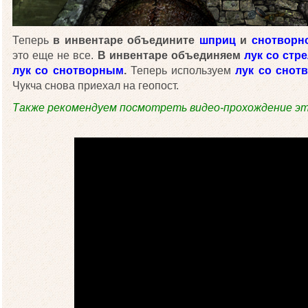
Теперь
в инвентаре объедините
шприц
и
снотворн
это еще не все.
В инвентаре объединяем
лук со стр
лук со снотворным
.
Теперь используем
лук со снот
Чукча снова приехал на геопост.
Также рекомендуем посмотреть видео-прохождение эт