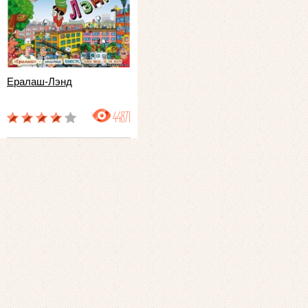
Ералаш-Лэнд
44871