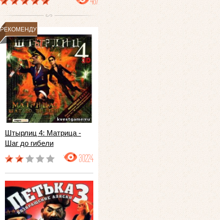
487
РЕКОМЕНДУЕМ
Штырлиц 4: Матрица -
Шаг до гибели
30224