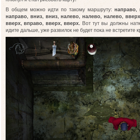
В общем можно идти по такому маршруту:
направо, 
направо, вниз, вниз, налево, налево, налево, вверх
вверх, вправо, вверх, вверх.
Вот тут вы должны натк
идите дальше, уже развилок не будет пока не встретите к