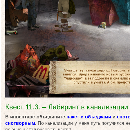
Квест 11.3. – Лабиринт в канализации
В инвентаре объедините
пакет с объедками
и
снот
снотворным
.
По канализации у меня путь получился н
плюнул и стал рисовать карту!