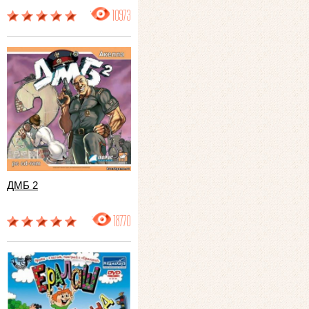
10973
ДМБ 2
18770