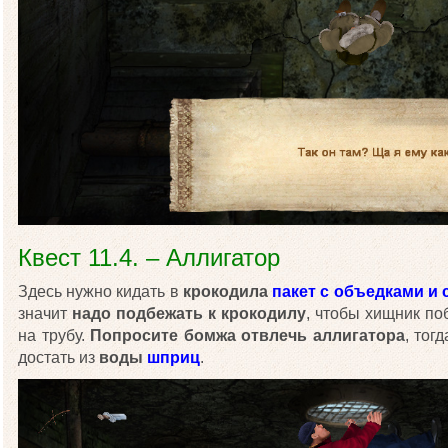
Квест 11.4. – Аллигатор
Здесь нужно кидать в
крокодила
пакет с объедками и
значит
надо подбежать к крокодилу
, чтобы хищник по
на трубу.
Попросите бомжа отвлечь аллигатора
, тог
достать из
воды
шприц
.