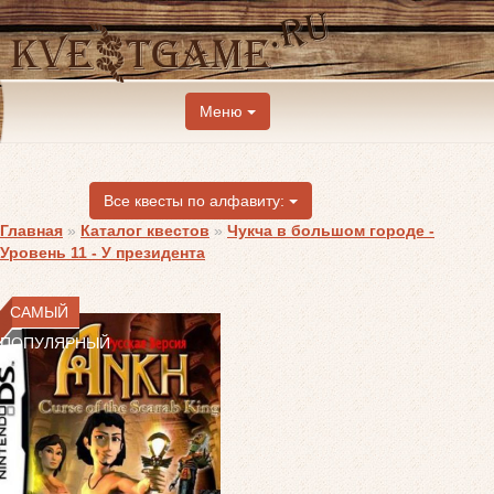
Меню
Все квесты по алфавиту:
Главная
»
Каталог квестов
»
Чукча в большом городе -
Уровень 11 - У президента
САМЫЙ
ПОПУЛЯРНЫЙ