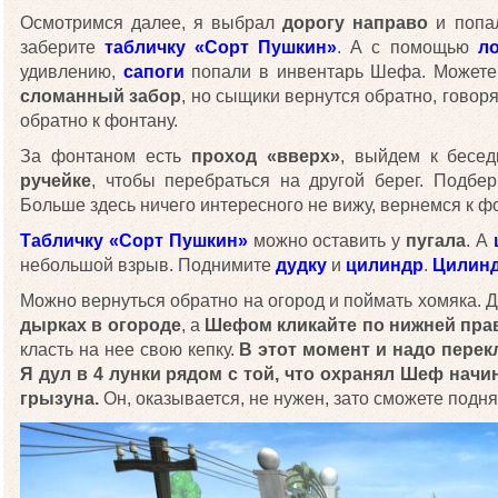
Осмотримся далее, я выбрал
дорогу направо
и попал
заберите
табличку «Сорт Пушкин»
. А с помощью
л
удивлению,
сапоги
попали в инвентарь Шефа. Можете
сломанный забор
, но сыщики вернутся обратно, говоря
обратно к фонтану.
За фонтаном есть
проход «вверх»
, выйдем к бесе
ручейке
, чтобы перебраться на другой берег. Подбе
Больше здесь ничего интересного не вижу, вернемся к ф
Табличку «Сорт Пушкин»
можно оставить у
пугала
. А
небольшой взрыв. Поднимите
дудку
и
цилиндр
.
Цилин
Можно вернуться обратно на огород и поймать хомяка. Д
дырках в огороде
, а
Шефом кликайте по нижней пра
класть на нее свою кепку.
В этот момент и надо перекл
Я дул в 4 лунки рядом с той, что охранял Шеф начи
грызуна.
Он, оказывается, не нужен, зато сможете подн