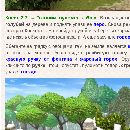
Квест 2.2. – Готовим пулемет к бою.
Возвращаемся
голубей
на дереве и поднять упавшее
перо
. Снова ре
этот раз Коллега сам перейдет ручей и заберет из карм
где искать объектив фотоаппарата. А еще засуньте
горо
Сбегайте на грядку с овощами, там, на земле, валяется
от фонтана должны были видеть
разбитую телегу
красную ручку от фонтана
и
жареный горох
. Ору
кликните по
ручке
, чтобы опустить пулемет и теперь
стр
упадет
гнездо
.