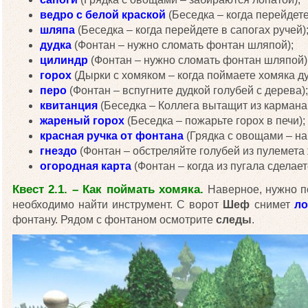
ведро с белой краской
(Беседка – когда перейдете
шляпа
(Беседка – когда перейдете в сапогах ручей)
дудка
(Фонтан – нужно сломать фонтан шляпой);
цилиндр
(Фонтан – нужно сломать фонтан шляпой)
горох
(Дырки с хомяком – когда поймаете хомяка ду
перо
(Фонтан – вспугните дудкой голубей с дерева);
квитанция
(Беседка – Коллега вытащит из кармана 
жареный горох
(Беседка – пожарьте горох в печи);
красная ручка от фонтана
(Грядка с овощами – на
гнездо
(Фонтан – обстреляйте голубей из пулемета
огородная карта
(Фонтан – когда из пугала сделае
Квест 2.1. – Как поймать хомяка.
Наверное, нужно по
необходимо найти инструмент. С ворот
Шеф
снимет
ло
фонтану. Рядом с фонтаном осмотрите
следы
.