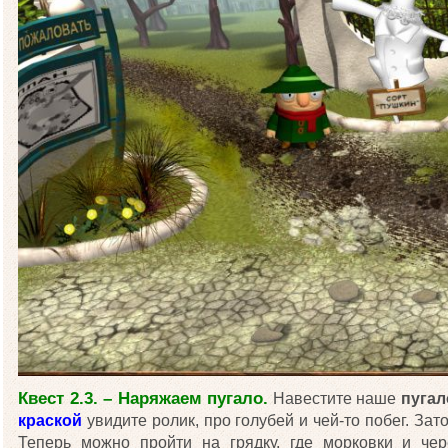
Квест 2.3. – Наряжаем пугало.
Навестите наше
пугал
краской
увидите ролик, про голубей и чей-то побег. За
Теперь можно пройти на грядку, где морковки и че