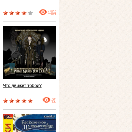
44874
Что движет тобой?
489