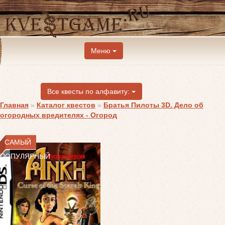
Меню
Все квесты по алфавиту:
Главная
»
Каталог квестов
»
Братья Пилоты 3D. Дело об
огородных вредителях - Огород
САМЫЙ
ПОПУЛЯРНЫЙ