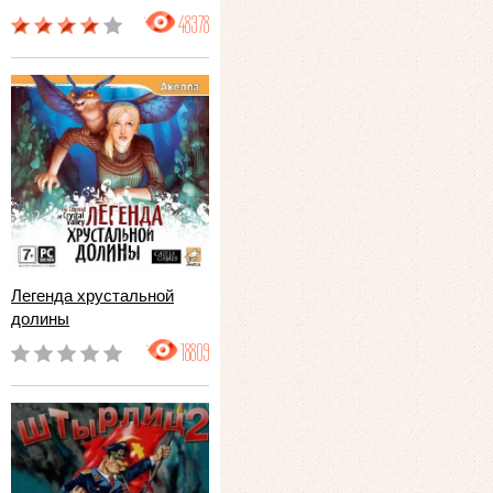
48378
Легенда хрустальной
долины
18809