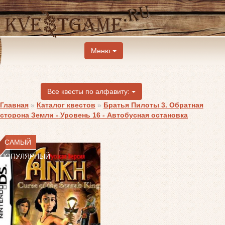
Меню
Все квесты по алфавиту:
Главная
»
Каталог квестов
»
Братья Пилоты 3. Обратная
сторона Земли - Уровень 16 - Автобусная остановка
САМЫЙ
ПОПУЛЯРНЫЙ