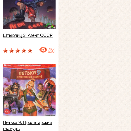
Штырлиц 3: Агент СССР
22581
Петька 9: Пролетарский
гламуръ