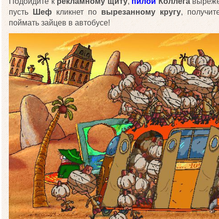
Подойдите к
рекламному щиту
,
пилой
Коллега
выреж
пусть
Шеф
кликнет по
вырезанному кругу
, получи
поймать зайцев в автобусе!