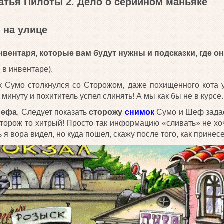
тья Пилоты 2. Дело о серийном маньяке
 на улице
вентаря, которые вам будут нужны и подсказки, где он
 в инвентаре).
к Сумо столкнулся со Сторожом, даже похищенного кота у
минуту и похититель успел слинять! А мы как бы не в курсе.
Шефа
. Следует показать
сторожу
снимок
Сумо и Шеф задас
сторож то хитрый! Просто так информацию «сливать» не хо
 я вора видел, но куда пошел, скажу после того, как принесе