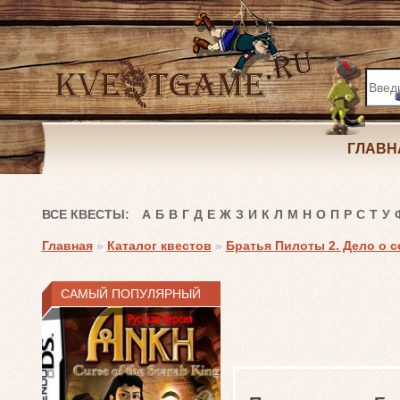
ГЛАВН
ВСЕ КВЕСТЫ:
А
Б
В
Г
Д
Е
Ж
З
И
К
Л
М
Н
О
П
Р
С
Т
У
Главная
»
Каталог квестов
»
Братья Пилоты 2. Дело о с
САМЫЙ ПОПУЛЯРНЫЙ