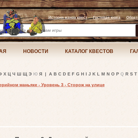
История жанра квест
Гостевая книга
Обрат
АЯ
НОВОСТИ
КАТАЛОГ КВЕСТОВ
ГА
Ф
Х
Ц
Ч
Ш
Щ
Э
Ю
Я
|
A
B
C
D
E
F
G
H
I
J
K
L
M
N
O
P
Q
R
S
T
ерийном маньяке - Уровень 3 - Сторож на улице