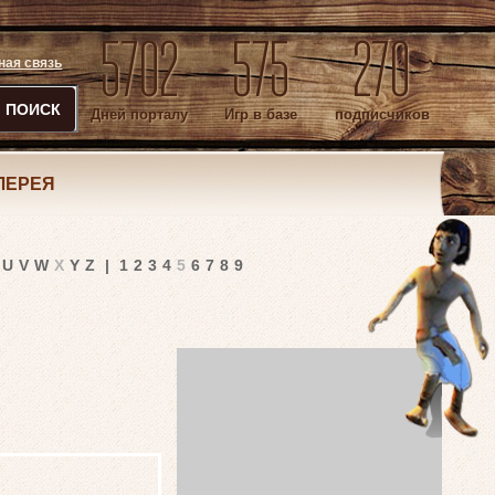
5702
575
270
ная связь
ПОИСК
Дней порталу
Игр в базе
подписчиков
ЛЕРЕЯ
U
V
W
X
Y
Z
|
1
2
3
4
5
6
7
8
9