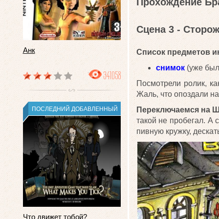
Прохождение Бра
Сцена 3 - Сторож
Анк
Список предметов ин
снимок
(уже был
341058
Посмотрели ролик, ка
Жаль, что опоздали на 
ПОСЛЕДНИЙ ДОБАВЛЕННЫЙ
Переключаемся на 
такой не пробегал. А 
пивную кружку, дескать
Что движет тобой?