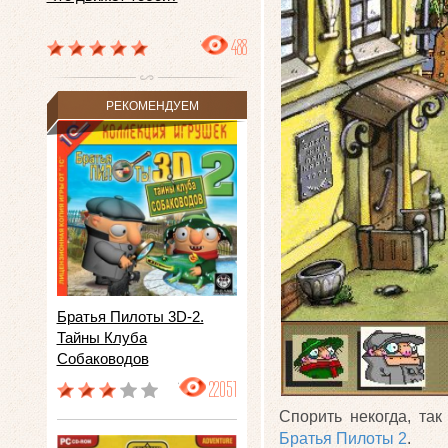
488
РЕКОМЕНДУЕМ
Братья Пилоты 3D-2.
Тайны Клуба
Собаководов
22051
Спорить некогда, та
Братья Пилоты 2
.