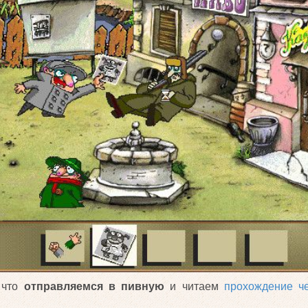
к что
отправляемся в пивную
и читаем
прохождение че