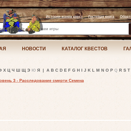
История жанра квест
Гостевая книга
Обрат
АЯ
НОВОСТИ
КАТАЛОГ КВЕСТОВ
ГА
Ф
Х
Ц
Ч
Ш
Щ
Э
Ю
Я
|
A
B
C
D
E
F
G
H
I
J
K
L
M
N
O
P
Q
R
S
T
ровень 3 - Расследование смерти Семена