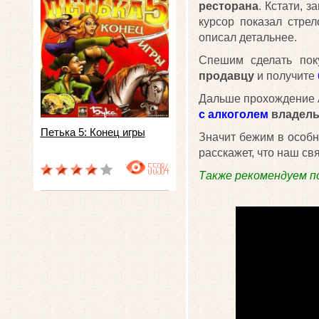
ресторана
. Кстати, 
курсор показал стре
описал детальнее.
Спешим сделать пок
продавцу
и получите
Дальше прохождение Аг
с алкоголем
владель
Петька 5: Конец игры
Значит бежим в особн
расскажет, что наш св
55984
Также рекомендуем п