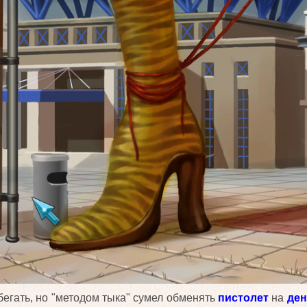
егать, но "методом тыка" сумел обменять
пистолет
на
ден