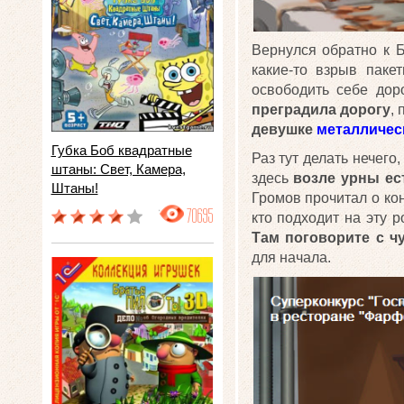
Вернулся обратно к 
какие-то взрыв паке
освободить себе доро
преградила дорогу
,
девушке
металличес
Губка Боб квадратные
Раз тут делать нечего
штаны: Свет, Камера,
здесь
возле урны ес
Штаны!
Громов прочитал о кон
70695
кто подходит на эту р
Там поговорите с ч
для начала.