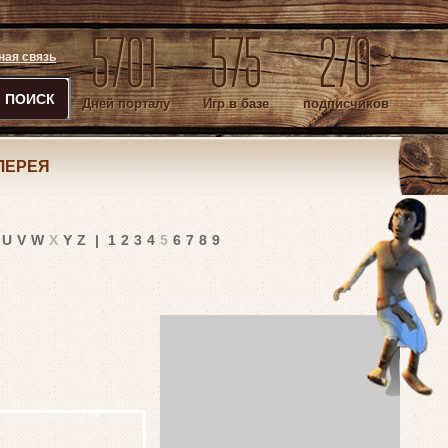
5701
575
270
ная связь
ПОИСК
Дней порталу
Игр в базе
подписчиков
ЛЕРЕЯ
U
V
W
X
Y
Z
|
1
2
3
4
5
6
7
8
9