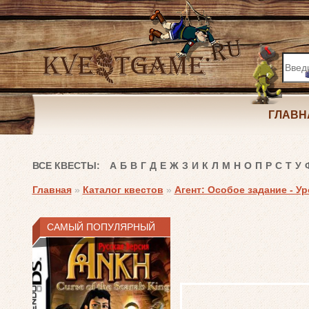
ГЛАВН
ВСЕ КВЕСТЫ:
А
Б
В
Г
Д
Е
Ж
З
И
К
Л
М
Н
О
П
Р
С
Т
У
Главная
»
Каталог квестов
»
Агент: Особое задание - У
САМЫЙ ПОПУЛЯРНЫЙ