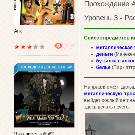
Прохождение А
Уровень 3 - Р
Анк
Список предметов ин
341054
металлическая 
деньги
(Манекен-
бутылка с алко
белье
(Парк аттр
ПОСЛЕДНИЙ ДОБАВЛЕННЫЙ
Направляемся дальш
металлическую трос
выйдет рослый детина, 
здесь делать нечего.
Что движет тобой?