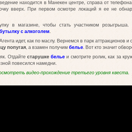
заведение находится в Манекен центре, справа от телефона
лочку вверх. При первом осмотре локаций я ее не обнар
упку в магазине, чтобы стать участником розыгрыша.
бутылку с алкоголем
.
ента идет, как по маслу. Вернемся в парк аттракционов и
цу попугая
, а взамен получим
белье
. Вот кто значит обво
як. Отдайте
старушке
белье
и смотрите ролик, как за кру
язной повесился намедни.
осмотреть видео-прохождение третьего уровня квеста.