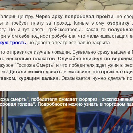
Балерин-центру.
Через арку попробовал пройти
, но све
ты и требует плату за проход. Киньте этому
озорнику
гу. Но и тут опять "фейсконтроль". Какая то
полуобна
 при этом себе под нос пробубнила, что мальчишка стащил е
кую трость
, но дорога в театр все равно закрыта.
, то отправился изучать локации. Буквально сразу вышел в
ть несколько плакатов. Случайно кликнул по верхнем
курсе "Госпожа Смерть" и что победителя ждет ужин в рес
оль!
Детали можно узнать в магазине, который находи
уваком, курящим кальян.
Оказывается нужно сделать по