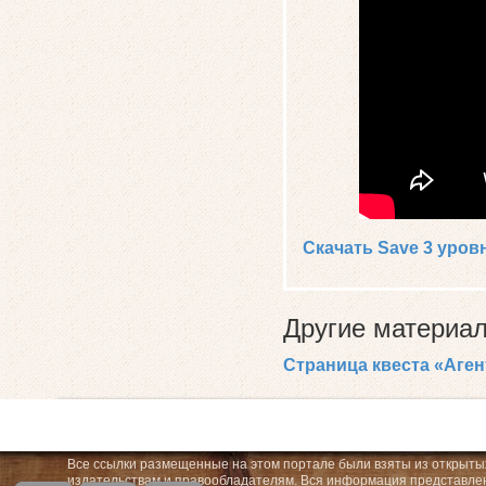
Скачать Save 3 уров
Другие материал
Страница квеста «Аген
Все ссылки размещенные на этом портале были взяты из открытых
издательствам и правообладателям. Вся информация представленн