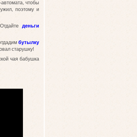
-автомата, чтобы
ужил, поэтому и
 Отдайте
деньги
 отдадим
бутылку
ровал старушку!
жкой чая бабушка