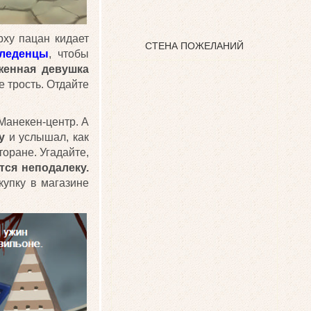
рху пацан кидает
СТЕНА ПОЖЕЛАНИЙ
леденцы
, чтобы
женная девушка
е трость. Отдайте
 Манекен-центр. А
у
и услышал, как
торане. Угадайте,
тся неподалеку.
купку в магазине