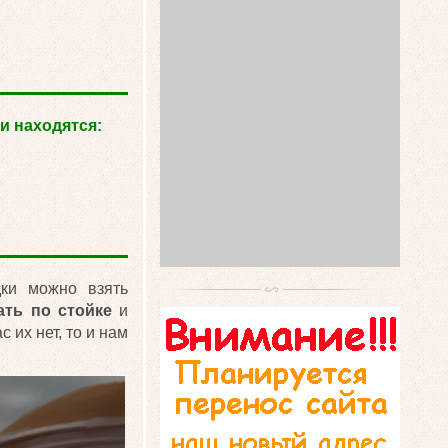
и находятся:
ки можно взять
ать по стойке
и
с их нет, то и нам