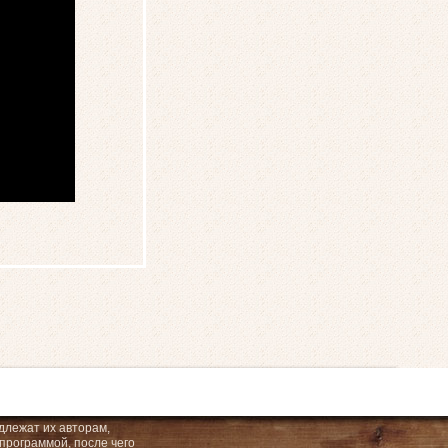
длежат их авторам,
программой, после чего