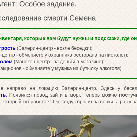
гент: Особое задание.
асследование смерти Семена
вентаря, которые вам будут нужны и подсказки, где он
трость
(Балерин-центр - возле беседки);
центр - обменяете у охранника ресторана на пистолет);
голем
(Манекен-центр - за деньги в магазине);
акционов - обменяете у мужика на бутылку алкоголя).
е направо на локацию Балерин-центр. Здесь у бесед
ть
. Появился повод зайти в морг. Теперь можно
постуч
который тут работает. Он сходу спросит за венки, а раз у на