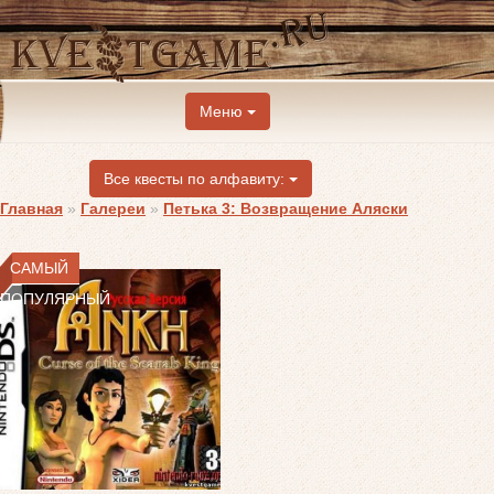
Меню
Все квесты по алфавиту:
Главная
»
Галереи
»
Петька 3: Возвращение Аляски
САМЫЙ
ПОПУЛЯРНЫЙ