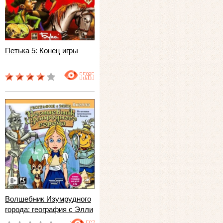
Петька 5: Конец игры
55985
Волшебник Изумрудного
города: география с Элли