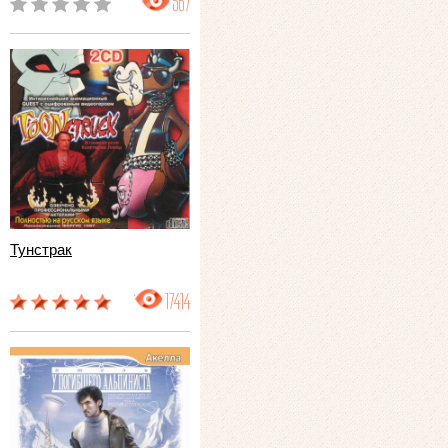
567
Тунстрак
17414