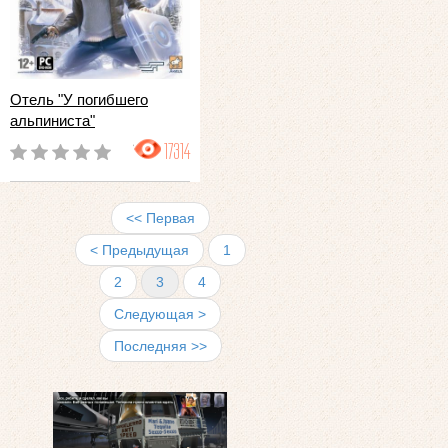
Отель "У погибшего
альпиниста"
17314
<< Первая
< Предыдущая
1
2
3
4
Следующая >
Последняя >>